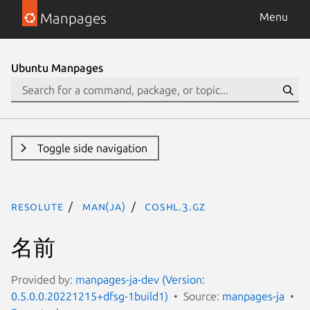
Manpages
Menu
Ubuntu Manpages
Toggle side navigation
resolute
man(ja)
coshl.3.gz
名前
Provided by:
manpages-ja-dev (Version:
0.5.0.0.20221215+dfsg-1build1)
Source:
manpages-ja