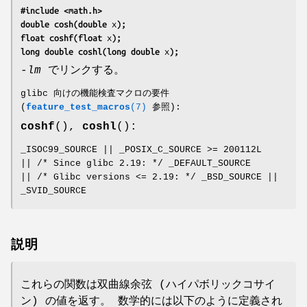
#include <math.h>
double cosh(double 
x
);
float coshf(float 
x
);
long double coshl(long double 
x
);
-lm
でリンクする。
glibc 向けの機能検査マクロの要件
(
feature_test_macros
(7)
参照):
coshf
(),
coshl
():
_ISOC99_SOURCE || _POSIX_C_SOURCE >= 200112L
|| /* Since glibc 2.19: */ _DEFAULT_SOURCE
|| /* Glibc versions <= 2.19: */ _BSD_SOURCE ||
_SVID_SOURCE
説明
これらの関数は双曲線余弦 (ハイパボリックコサイ
ン) の値を返す。 数学的には以下のように定義され