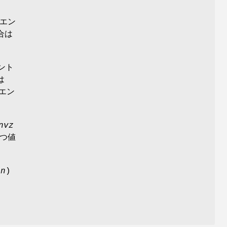
エン
合は
ント
は
エン
nvz
つ値
en
)