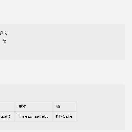
の返り
を
属性
値
rip
()
Thread safety
MT-Safe