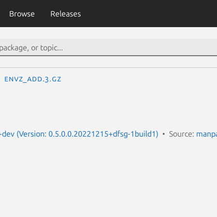
Browse
Releases
envz_add.3.gz
dev (Version: 0.5.0.0.20221215+dfsg-1build1)
Source:
manpa