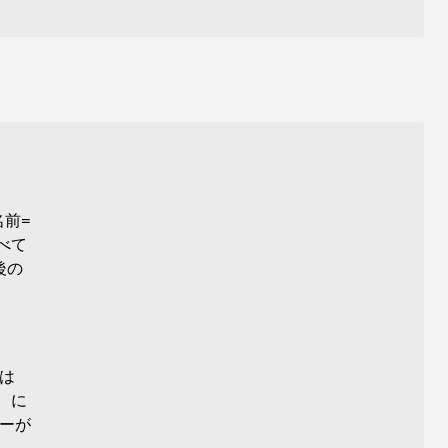
名前=
すべて
後の
たは
) に
ーが