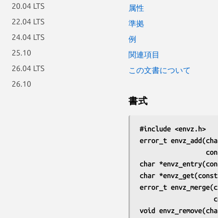
20.04 LTS
属性
22.04 LTS
準拠
24.04 LTS
例
25.10
関連項目
26.04 LTS
この文書について
26.10
書式
#include <envz.h>
error_t envz_add(cha
       
char *envz_entry(con
char *envz_get(const
error_t envz_merge(c
  
void envz_remove(cha