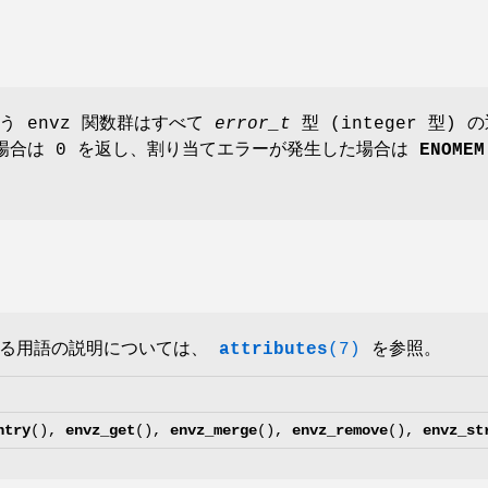
う envz 関数群はすべて
error_t
型 (integer 型) 
場合は 0 を返し、割り当てエラーが発生した場合は
ENOMEM
いる用語の説明については、
attributes
(7)
を参照。
ntry
(),
envz_get
(),
envz_merge
(),
envz_remove
(),
envz_st