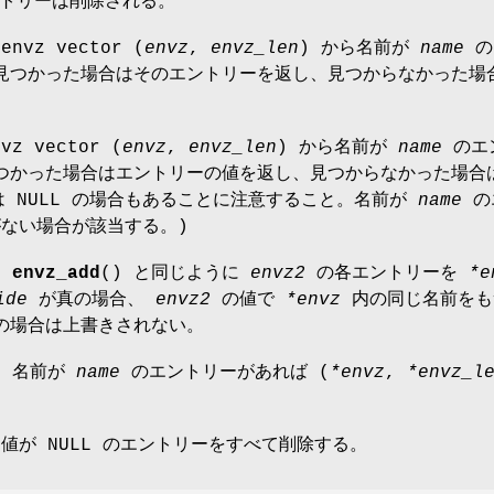
トリーは削除される。
envz vector (
envz
,
envz_len
) から名前が
name
の
見つかった場合はそのエントリーを返し、見つからなかった場
vz vector (
envz
,
envz_len
) から名前が
name
のエ
つかった場合はエントリーの値を返し、見つからなかった場合
値は NULL の場合もあることに注意すること。名前が
name
の
がない場合が該当する。)
、
envz_add
() と同じように
envz2
の各エントリーを
*e
ide
が真の場合、
envz2
の値で
*envz
内の同じ名前をも
の場合は上書きされない。
は、名前が
name
のエントリーがあれば (
*envz
,
*envz_l
、値が NULL のエントリーをすべて削除する。