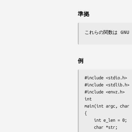
準拠
これらの関数は GNU
例
#include <stdio.h>

#include <stdlib.h>

#include <envz.h>

int

main(int argc, char 
{

    int e_len = 0;

    char *str;
