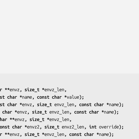
r **
envz
, size_t *
envz_len
,
          const char *
name
, const char *
value
);
st char *
envz
, size_t 
envz_len
, const char *
name
);
 char *
envz
, size_t 
envz_len
, const char *
name
);
har **
envz
, size_t *
envz_len
,
                 const char *
envz2
, size_t 
envz2_len
, int 
override
);
r **
envz
, size_t *
envz_len
, const char *
name
);