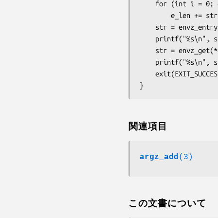
    for (int i = 0; envp[i] != NULL; i++)

        e_len += strlen(envp[i]) + 1;

    str = envz_entry(*envp, e_len, "HOME");

    printf("%s\n", str);

    str = envz_get(*envp, e_len, "HOME");

    printf("%s\n", str);

    exit(EXIT_SUCCESS);

関連項目
argz_add
(3)
この文書について