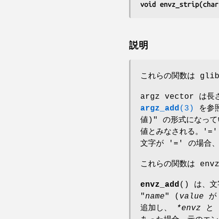
void envz_strip(char
説明
これらの関数は gli
argz vector
argz_add
(3)
を参照の
値)" の形式になってい
値とみなされる。'='
文字が '=' の場合
これらの関数は env
envz_add
() は、文
"
name
" (
value
が 
追加し、
*envz
と