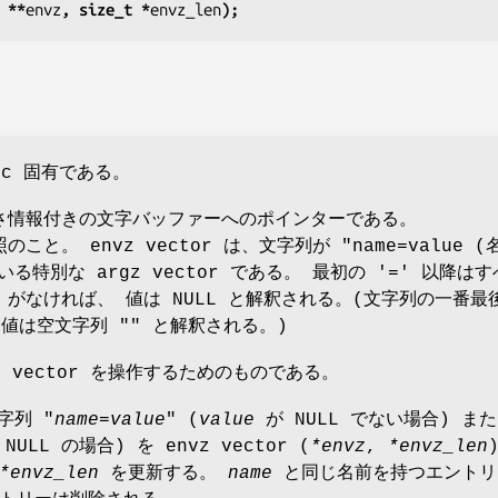
 **
envz
, size_t *
envz_len
);
bc 固有である。
 は長さ情報付きの文字バッファーへのポインターである。
こと。 envz vector は、文字列が "name=value (
る特別な argz vector である。 最初の '=' 以降は
 がなければ、 値は NULL と解釈される。(文字列の一番最
、値は空文字列 "" と解釈される。)
z vector を操作するためのものである。
字列 "
name
=
value
" (
value
が NULL でない場合) ま
NULL の場合) を envz vector (
*envz
,
*envz_len
*envz_len
を更新する。
name
と同じ名前を持つエントリ