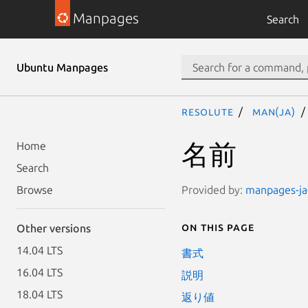
Manpages
Search
Ubuntu Manpages
resolute
man(ja)
名前
Home
Search
Provided by:
manpages-ja-
Browse
On this page
Other versions
14.04 LTS
書式
16.04 LTS
説明
18.04 LTS
返り値