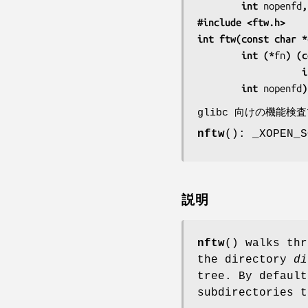
        int 
nopenfd
,
#include <ftw.h>
int ftw(const char *
        int (*
fn
) (c
      
        int 
nopenfd
)
glibc 向けの機能検
nftw
(): _XOPEN_S
説明
nftw
() walks thr
the directory
di
tree. By default
subdirectories t