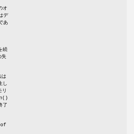
のオ
はデ
であ
を続
失
法は
生し
モリ
n
()
終了
 of