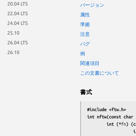
20.04 LTS
バージョン
22.04 LTS
属性
24.04 LTS
準拠
25.10
注意
26.04 LTS
バグ
26.10
例
関連項目
この文書について
書式
#include <ftw.h>
int nftw(const char 
        int (*
fn
) (c
      