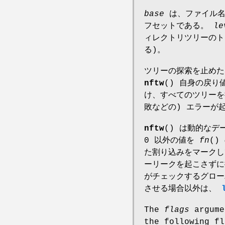
base
は、ファイル名 
フセットである。
le
ィレクトリツリーのトッ
る)。
ツリーの探索を止め
nftw
() 自身の戻
け、すべてのツリーを
敗などの) エラーが起
nftw
() は動的な
0 以外の値を
fn
()
た割り込みをマークし
ーリークを起こさず
がチェックするグロー
させる場合以外は、
The
flags
argume
the following fl