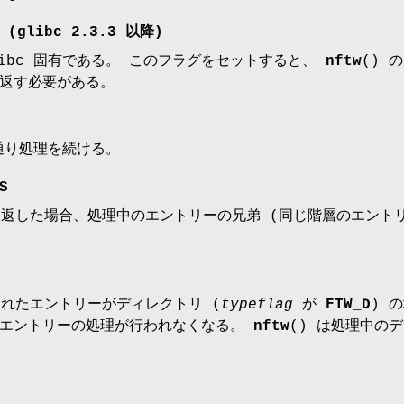
(glibc 2.3.3 以降)
libc 固有である。 このフラグをセットすると、
nftw
() 
返す必要がある。
通り処理を続ける。
S
を返した場合、処理中のエントリーの兄弟 (同じ階層のエント
されたエントリーがディレクトリ (
typeflag
が
FTW_D
) 
のエントリーの処理が行われなくなる。
nftw
() は処理中の