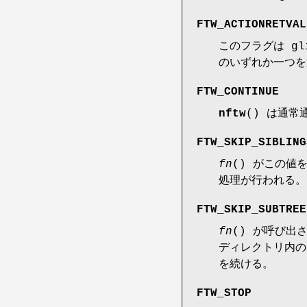
FTW_ACTIONRETVAL
このフラグは g
のいずれか一つを
FTW_CONTINUE
nftw
() は通常
FTW_SKIP_SIBLING
fn
() がこの値
処理が行われる。
FTW_SKIP_SUBTREE
fn
() が呼び出
ディレクトリ内
を続ける。
FTW_STOP