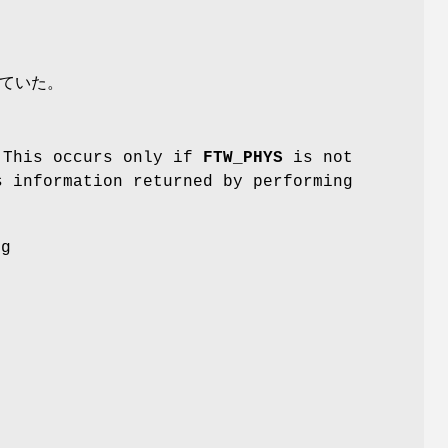
ていた。
(This occurs only if
FTW_PHYS
is not
s information returned by performing
ng