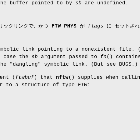
the buffer pointed to by
sb
are undefined.
リックリンクで、かつ
FTW_PHYS
が
flags
に セットされ
mbolic link pointing to a nonexistent file. 
s case the
sb
argument passed to
fn
() contain
he "dangling" symbolic link. (But see BUGS.)
ent (
ftwbuf
) that
nftw
() supplies when calli
er to a structure of type
FTW
: