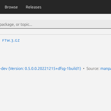
Browse
Releases
ftw.3.gz
dev (Version: 0.5.0.0.20221215+dfsg-1build1)
Source:
manpa