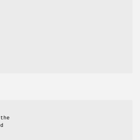
r
 the
nd