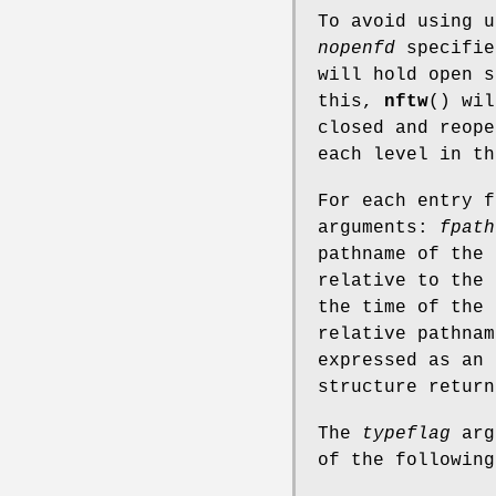
To avoid using u
nopenfd
specifie
will hold open s
this,
nftw
() wil
closed and reop
each level in th
For each entry 
arguments:
fpath
pathname of the 
relative to the 
the time of the
relative pathna
expressed as an
structure retur
The
typeflag
arg
of the following