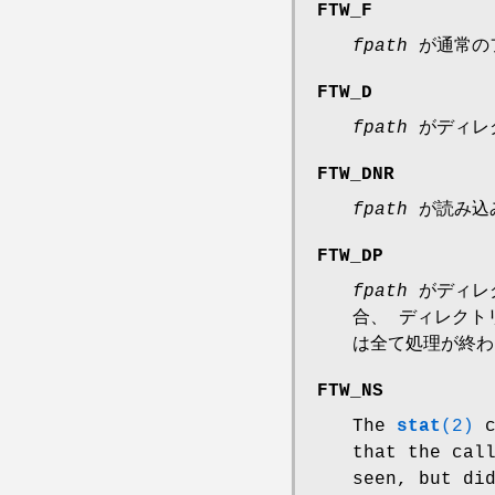
FTW_F
fpath
が通常の
FTW_D
fpath
がディレ
FTW_DNR
fpath
が読み込
FTW_DP
fpath
がディレ
合、 ディレク
は全て処理が終わ
FTW_NS
The
stat
(2)
c
that the cal
seen, but di