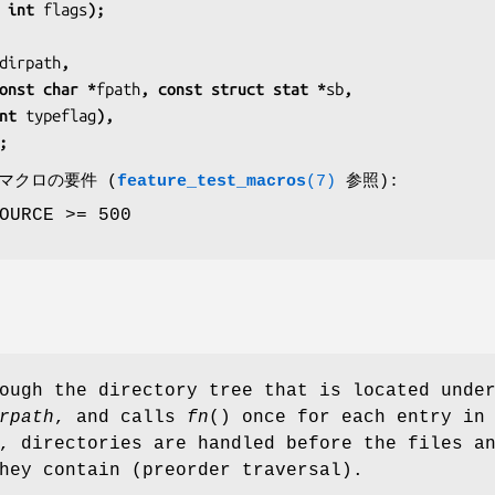
 int 
flags
);
dirpath
,
onst char *
fpath
, const struct stat *
sb
,
             int 
typeflag
),
;
査マクロの要件 (
feature_test_macros
(7)
参照):
OURCE >= 500
ough the directory tree that is located unde
rpath
, and calls
fn
() once for each entry in
, directories are handled before the files a
hey contain (preorder traversal).