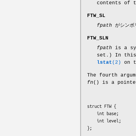
contents of 
FTW_SL
fpath
がシンボ
FTW_SLN
fpath
is a sy
set.) In thi
lstat
(2)
on t
The fourth argum
fn
() is a point
struct FTW {

    int base;

    int level;
