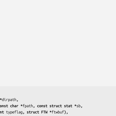
*
dirpath
,
onst char *
fpath
, const struct stat *
sb
,
             int 
typeflag
, struct FTW *
ftwbuf
),