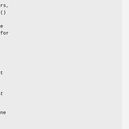
ors,
w
()
be
 for
r
at
a
s
at
one