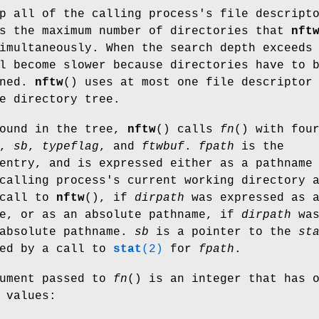
p all of the calling process's file descript
s the maximum number of directories that
nft
imultaneously. When the search depth exceeds
l become slower because directories have to 
ened.
nftw
() uses at most one file descriptor
e directory tree.
found in the tree,
nftw
() calls
fn
() with fou
,
sb
,
typeflag
, and
ftwbuf
.
fpath
is the
entry, and is expressed either as a pathname
calling process's current working directory 
 call to
nftw
(), if
dirpath
was expressed as 
me, or as an absolute pathname, if
dirpath
wa
 absolute pathname.
sb
is a pointer to the
st
ned by a call to
stat
(2)
for
fpath
.
ument passed to
fn
() is an integer that has 
 values: