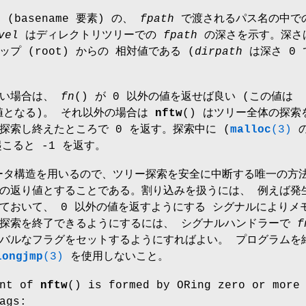
(basename 要素) の、
fpath
で渡されるパス名の中で
vel
はディレクトリツリーでの
fpath
の深さを示す。深さ
プ (root) からの 相対値である (
dirpath
は深さ 0 
たい場合は、
fn
() が 0 以外の値を返せば良い (この値は
り値となる)。 それ以外の場合は
nftw
() はツリー全体の探索
探索し終えたところで 0 を返す。探索中に (
malloc
(3)
の
こると -1 を返す。
データ構造を用いるので、ツリー探索を安全に中断する唯一の方
 の返り値とすることである。割り込みを扱うには、 例えば発
ておいて、 0 以外の値を返すようにする シグナルによりメ
に探索を終了できるようにするには、 シグナルハンドラーで
f
バルなフラグをセットするようにすればよい。 プログラムを
longjmp
(3)
を使用しないこと。
nt of
nftw
() is formed by ORing zero or more
ags: