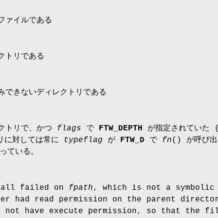
ファイルである
クトリである
みできないディレクトリである
クトリで、かつ
flags
で
FTW_DEPTH
が指定されていた 
トリに対しては常に
typeflag
が
FTW_D
で
fn
() が呼び
っている。
all failed on
fpath
, which is not a symbolic
ler had read permission on the parent direct
d not have execute permission, so that the fi