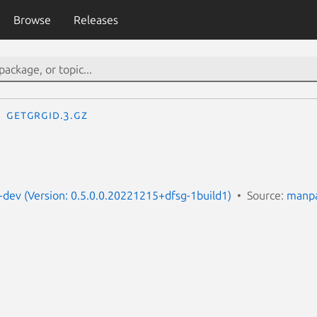
Browse
Releases
getgrgid.3.gz
dev (Version: 0.5.0.0.20221215+dfsg-1build1)
Source:
manpa