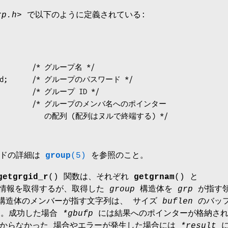
rp.h>
で以下のように定義されている:
列 (配列はヌルで終端する) */

ルドの詳細は
group
(5)
を参照のこと。
getgrgid_r
() 関数は、それぞれ
getgrnam
() と
じ情報を取得するが、取得した
group
構造体を
grp
が指す
構造体のメンバーが指す文字列は、 サイズ
buflen
のバッ
る。成功した場合
*gbufp
には結果へのポインターが格納さ
つからなかった 場合やエラーが発生した場合には
*result
に