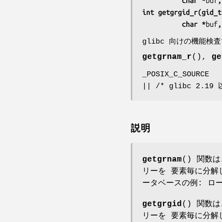
          char *
buf
,
int getgrgid_r(gid_t
          char *
buf
,
glibc 向けの機能検
getgrnam_r
(),
ge
_POSIX_C_SOURCE
|| /* glibc 2.19 
説明
getgrnam
() 関数
リーを 要素毎に分解
ータベースの例: ロ
getgrgid
() 関数
リーを 要素毎に分解