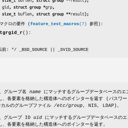
 size_t 
buflen
, struct group **
result
);
 
gid
, struct group *
grp
,
 size_t 
buflen
, struct group **
result
);
査マクロの要件 (
feature_test_macros
(7)
参照):
tgrgid_r
():
以前: */ _BSD_SOURCE || _SVID_SOURCE
は、グループ名
name
にマッチするグループデータベースのエ
し、各要素を格納した構造体へのポインターを返す (パスワー
ーカルのグループファイル
/etc/group
, NIS, LDAP)。
は、グループ ID
uid
にマッチするグループデータベースのエ
し、各要素を格納した構造体へのポインターを返す。