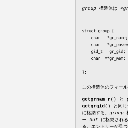
group
構造体は
<g
struct group {

    char   *gr_name;        /* グループ名 */

    char   *gr_passwd;      /* グループのパスワード */

    gid_t   gr_gid;         /* グループ ID */

    char  **gr_mem;         /* グループのメンバ名へのポインター

                               の配
この構造体のフィー
getgrnam_r
() と
getgrgid
() と同
に格納する。
group
ー
buf
に格納され
る。エントリーが見