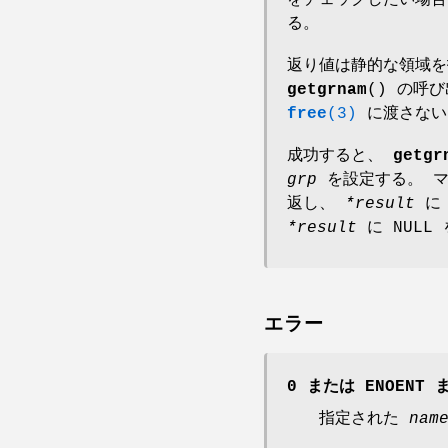
をチェックしたい場合
る。
返り値は静的な領域
getgrnam
() の呼
free
(3)
に渡さない
成功すると、
getgr
grp
を設定する。 マ
返し、
*result
に 
*result
に NULL
エラー
0
または
ENOENT
ま
指定された
nam