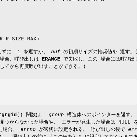
R_R_SIZE_MAX)
ずに -1 を返すか、
buf
の初期サイズの推奨値を 返す。
る場合、呼び出しは
ERANGE
で失敗し、この 場合には呼び出
してから再度呼び出すことができる。)
tgrgid
() 関数は、
group
構造体へのポインターを返す。
見つからなかった場合や、 エラーが発生した場合は NULL 
った場合、
errno
が適切に設定される。 呼び出しの後で
er