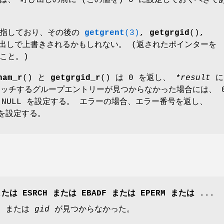
は、 呼び出しの前に (この値を) 0 に設定しておくべきで
を指しており、その後の
getgrent
(3)
,
getgrgid
(),
び出しで上書きされるかもしれない。 (返されたポインターを
こと。)
nam_r
() と
getgrgid_r
() は 0 を返し、
*result
に
ッチするグループエントリーが見つからなかった場合には、 0
NULL を設定する。 エラーの場合、エラー番号を返し、
 を設定する。
たは
ESRCH
または
EBADF
または
EPERM
または ...
e
または
gid
が見つからなかった。