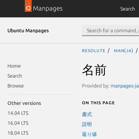
Manpages
Search
Ubuntu Manpages
resolute
man(ja)
名前
Home
Search
Provided by:
manpages-ja-
Browse
On this page
Other versions
14.04 LTS
書式
16.04 LTS
説明
18.04 LTS
返り値