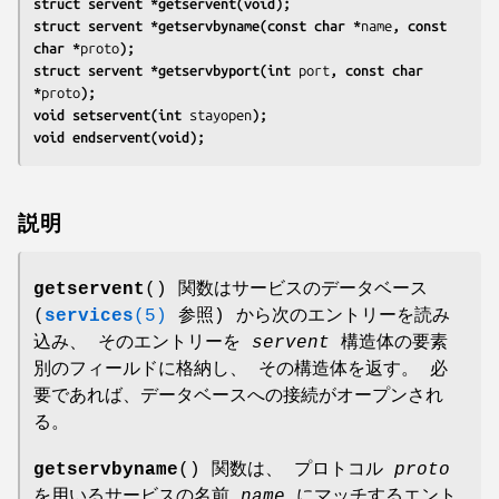
struct servent *getservent(void);
struct servent *getservbyname(const char *
name
, const 
char *
proto
);
struct servent *getservbyport(int 
port
, const char 
*
proto
);
void setservent(int 
stayopen
);
void endservent(void);
説明
getservent
() 関数はサービスのデータベース
(
services
(5)
参照) から次のエントリーを読み
込み、 そのエントリーを
servent
構造体の要素
別のフィールドに格納し、 その構造体を返す。 必
要であれば、データベースへの接続がオープンされ
る。
getservbyname
() 関数は、 プロトコル
proto
を用いるサービスの名前
name
にマッチするエント