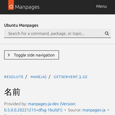
Manpages
Menu
Ubuntu Manpages
Toggle side navigation
resolute
man(ja)
getservent.3.gz
名前
Provided by:
manpages-ja-dev (Version:
0.5.0.0.20221215+dfsg-1build1)
Source:
manpages-ja