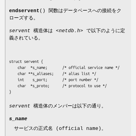
endservent
() 関数はデータベースへの接続をク
ローズする。
servent
構造体は
<netdb.h>
で以下のように定
義されている。
struct servent {

    char  *s_name;       /* official service name */

    char **s_aliases;    /* alias list */

    int    s_port;       /* port number */

    char  *s_proto;      /* protocol to use */

servent
構造体のメンバーは以下の通り。
s_name
サービスの正式名 (official name)。