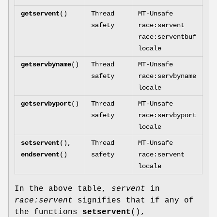
getservent
()
Thread
MT-Unsafe
safety
race:servent
race:serventbuf
locale
getservbyname
()
Thread
MT-Unsafe
safety
race:servbyname
locale
getservbyport
()
Thread
MT-Unsafe
safety
race:servbyport
locale
setservent
(),
Thread
MT-Unsafe
endservent
()
safety
race:servent
locale
In the above table,
servent
in
race:servent
signifies that if any of
the functions
setservent
(),