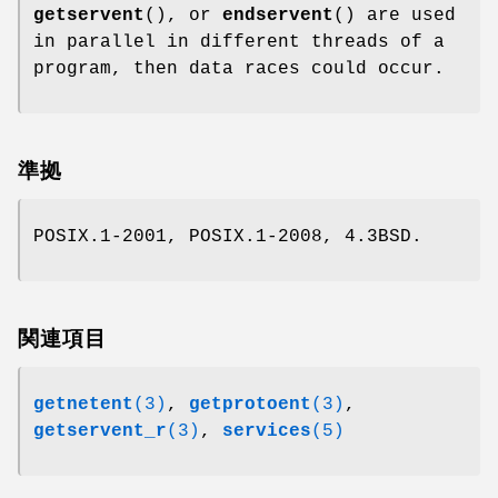
getservent
(), or
endservent
() are used
in parallel in different threads of a
program, then data races could occur.
準拠
POSIX.1-2001, POSIX.1-2008, 4.3BSD.
関連項目
getnetent
(3)
,
getprotoent
(3)
,
getservent_r
(3)
,
services
(5)