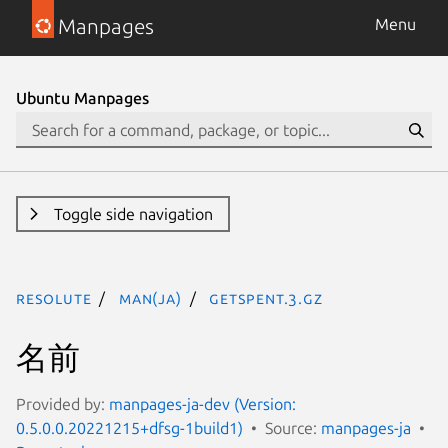
Manpages
Menu
Ubuntu Manpages
Toggle side navigation
resolute
man(ja)
getspent.3.gz
名前
Provided by:
manpages-ja-dev (Version:
0.5.0.0.20221215+dfsg-1build1)
Source:
manpages-ja