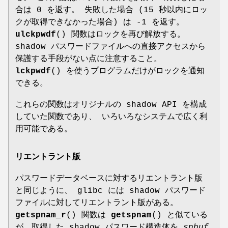
合は 0 を返す。 失敗した場合 (15 秒以内にロッ
クが取得できなかった場合) は -1 を返す。
ulckpwdf
() 関数はロックを再び解放する。
shadow パスワードファイルへの直接アクセスから
保護する手段がない点に注意すること。
lckpwdf
() を使うプログラムだけがロックを通知
できる。
これらの関数はオリジナルの shadow API を構成
していた関数であり、 いろいろなシステムで広く利
用可能である。
リエントラント版
パスワードデータベースに対するリエントラント版
と同じように、 glibc には shadow パスワード
ファイルに対してリエントラント版がある。
getspnam_r
() 関数は
getspnam
() と似ている
が、取得した shadow パスワード構造体を
spbuf