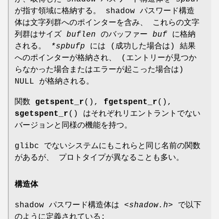
が指す領域に格納する。 shadow パスワード構造
体は文字列群へのポインターを含み、 これらの文字
列群はサイズ
buflen
のバッファー
buf
に格納
される。
*spbufp
には (成功した場合は) 結果
へのポインターが格納され、 (エントリーが見つか
らなかった場合またはエラーが起こった場合は)
NULL が格納される。
関数
getspent_r
(),
fgetspent_r
(),
sgetspent_r
() はそれぞれリエントラントでない
バージョンと同様の機能を持つ。
glibc でないシステムにもこれらと同じ名前の関数
があるが、 プロトタイプが異なることも多い。
構造体
shadow パスワード構造体は
<shadow.h>
で以下
のように定義されている: