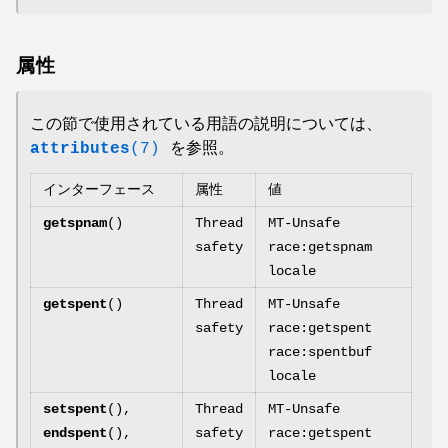
属性
この節で使用されている用語の説明については、
attributes
(7)
を参照。
インターフェース
属性
値
getspnam
()
Thread
MT-Unsafe
safety
race:getspnam
locale
getspent
()
Thread
MT-Unsafe
safety
race:getspent
race:spentbuf
locale
setspent
(),
Thread
MT-Unsafe
endspent
(),
safety
race:getspent