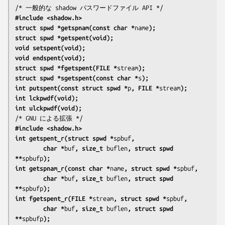
#include <shadow.h>
struct spwd *getspnam(const char *
name
);
struct spwd *getspent(void);
void setspent(void);
void endspent(void);
struct spwd *fgetspent(FILE *
stream
);
struct spwd *sgetspent(const char *
s
);
int putspent(const struct spwd *
p
, FILE *
stream
);
int lckpwdf(void);
int ulckpwdf(void);
#include <shadow.h>
int getspent_r(struct spwd *
spbuf
,
        char *
buf
, size_t 
buflen
, struct spwd 
**
spbufp
);
int getspnam_r(const char *
name
, struct spwd *
spbuf
,
        char *
buf
, size_t 
buflen
, struct spwd 
**
spbufp
);
int fgetspent_r(FILE *
stream
, struct spwd *
spbuf
,
        char *
buf
, size_t 
buflen
, struct spwd 
**
spbufp
);