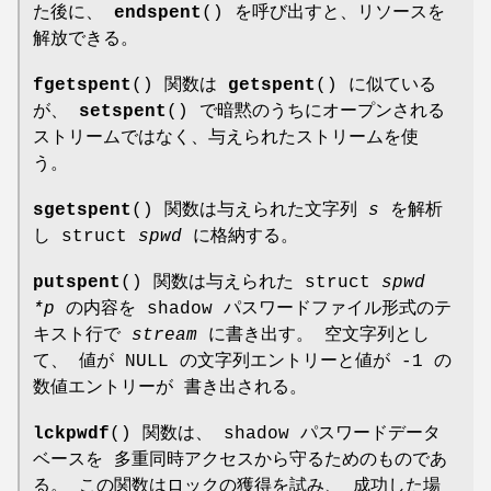
た後に、
endspent
() を呼び出すと、リソースを
解放できる。
fgetspent
() 関数は
getspent
() に似ている
が、
setspent
() で暗黙のうちにオープンされる
ストリームではなく、与えられたストリームを使
う。
sgetspent
() 関数は与えられた文字列
s
を解析
し struct
spwd
に格納する。
putspent
() 関数は与えられた struct
spwd
*p
の内容を shadow パスワードファイル形式のテ
キスト行で
stream
に書き出す。 空文字列とし
て、 値が NULL の文字列エントリーと値が -1 の
数値エントリーが 書き出される。
lckpwdf
() 関数は、 shadow パスワードデータ
ベースを 多重同時アクセスから守るためのものであ
る。 この関数はロックの獲得を試み、 成功した場