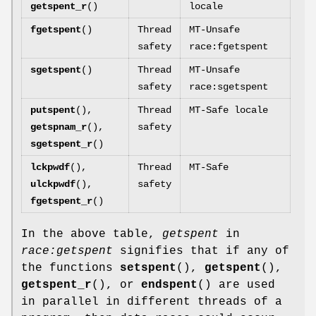
getspent_r
()
locale
fgetspent
()
Thread
MT-Unsafe
safety
race:fgetspent
sgetspent
()
Thread
MT-Unsafe
safety
race:sgetspent
putspent
(),
Thread
MT-Safe locale
getspnam_r
(),
safety
sgetspent_r
()
lckpwdf
(),
Thread
MT-Safe
ulckpwdf
(),
safety
fgetspent_r
()
In the above table,
getspent
in
race:getspent
signifies that if any of
the functions
setspent
(),
getspent
(),
getspent_r
(), or
endspent
() are used
in parallel in different threads of a