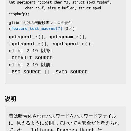
int sgetspent_r(const char *
s
, struct spwd *
spbuf
,
        char *
buf
, size_t 
buflen
, struct spwd 
**
spbufp
);
glibc 向けの機能検査マクロの要件
(
feature_test_macros
(7)
参照):
getspent_r
(),
getspnam_r
(),
fgetspent_r
(),
sgetspent_r
():
glibc 2.19 以降:
_DEFAULT_SOURCE
glibc 2.19 以前:
_BSD_SOURCE || _SVID_SOURCE
説明
昔は暗号化されたパスワードをパスワードファイル
に 見えるように公開しておいても安全だと考えられ
ていた。 Julianne Frances Haugh は