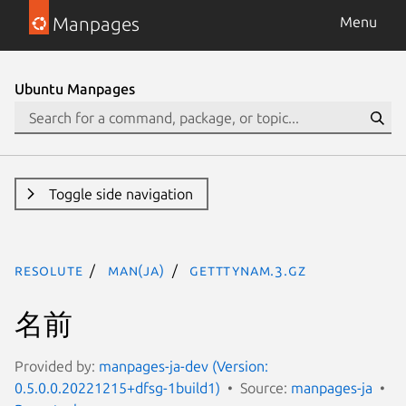
Manpages
Menu
Ubuntu Manpages
Toggle side navigation
resolute
man(ja)
getttynam.3.gz
名前
Provided by:
manpages-ja-dev (Version:
0.5.0.0.20221215+dfsg-1build1)
Source:
manpages-ja