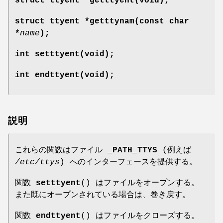
struct ttyent *getttyent(void);
struct ttyent *getttynam(const char
*
name
);
int setttyent(void);
int endttyent(void);
説明
これらの関数はファイル
_PATH_TTYS
(例えば
/etc/ttys
) へのインターフェースを提供する。
関数
setttyent
() はファイルをオープンする。
また既にオープンされている場合は、巻き戻す。
関数
endttyent
() はファイルをクローズする。