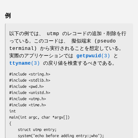
例
以下の例では、 utmp のレコードの追加・削除を行
っている。このコードは、 擬似端末 (pseudo
terminal) から実行されることを想定している。
実際のアプリケーションでは
getpwuid
(3)
と
ttyname
(3)
の戻り値を検査するべきである。
#include <string.h>

#include <stdlib.h>

#include <pwd.h>

#include <unistd.h>

#include <utmp.h>

#include <time.h>

int

main(int argc, char *argv[])

{

    struct utmp entry;

    system("echo before adding entry:;who");
