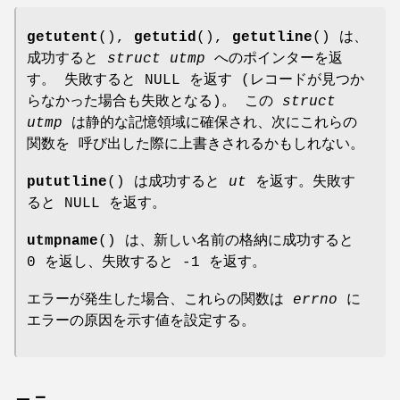
getutent
(),
getutid
(),
getutline
() は、
成功すると
struct utmp
へのポインターを返
す。 失敗すると NULL を返す (レコードが見つか
らなかった場合も失敗となる)。 この
struct
utmp
は静的な記憶領域に確保され、次にこれらの
関数を 呼び出した際に上書きされるかもしれない。
pututline
() は成功すると
ut
を返す。失敗す
ると NULL を返す。
utmpname
() は、新しい名前の格納に成功すると
0 を返し、失敗すると -1 を返す。
エラーが発生した場合、これらの関数は
errno
に
エラーの原因を示す値を設定する。