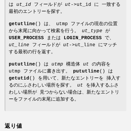
は
ut_id
フィールドが
ut
->ut_id に 一致する
最初のエントリーを探す。
getutline
() は、 utmp ファイルの現在の位置
から末尾に向かって検索を行う。
ut_type
が
USER_PROCESS
または
LOGIN_PROCESS
で、
ut_line
フィールドが
ut
->ut_line にマッチ
する最初の行を返す。
pututline
() は
utmp
構造体
ut
の内容を
utmp ファイルに書き出す。
pututline
() は
getutid
() を用いて、新たなエントリーを 挿入す
るのにふさわしい場所を探す。
ut
を挿入するふさ
わしい場所が 見つからない場合は、新たなエントリ
ーをファイルの末尾に追加する。
返り値