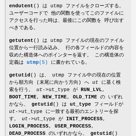
endutent
() は utmp ファイルをクローズする。
ユーザーコードで 他の関数を使ってこのファイルに
アクセスを行った時は、最後にこの関数を 呼び出す
べきである。
getutent
() は utmp ファイルの現在のファイル
位置から一行読み込み、 行の各フィールドの内容を
収めた構造体へのポインターを返す。 この構造体の
定義は
utmp
(5)
に書かれている。
getutid
() は、 utmp ファイル中の現在の位置
から順方向 (末尾に向かう方向) へ
ut
に基く検
索を行う。
ut
->ut_type が
RUN_LVL
,
BOOT_TIME
,
NEW_TIME
,
OLD_TIME
の いずれ
かなら、
getutid
() は
ut_type
フィールドが
ut
->ut_type に一致する最初のエントリーを探
す。
ut
->ut_type が
INIT_PROCESS
,
LOGIN_PROCESS
,
USER_PROCESS
,
DEAD_PROCESS
のいずれかなら、
getutid
()