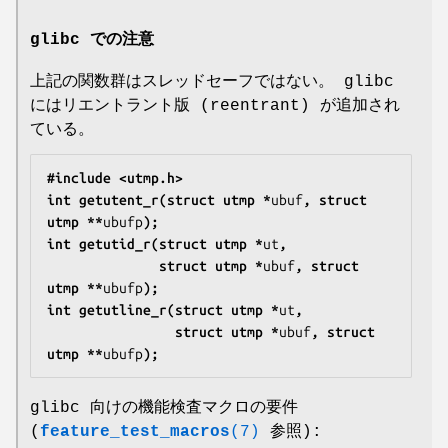
glibc での注意
上記の関数群はスレッドセーフではない。 glibc
にはリエントラント版 (reentrant) が追加され
ている。
#include <utmp.h>
int getutent_r(struct utmp *
ubuf
, struct 
utmp **
ubufp
);
int getutid_r(struct utmp *
ut
,
              struct utmp *
ubuf
, struct 
utmp **
ubufp
);
int getutline_r(struct utmp *
ut
,
                struct utmp *
ubuf
, struct 
utmp **
ubufp
);
glibc 向けの機能検査マクロの要件
(
feature_test_macros
(7)
参照):