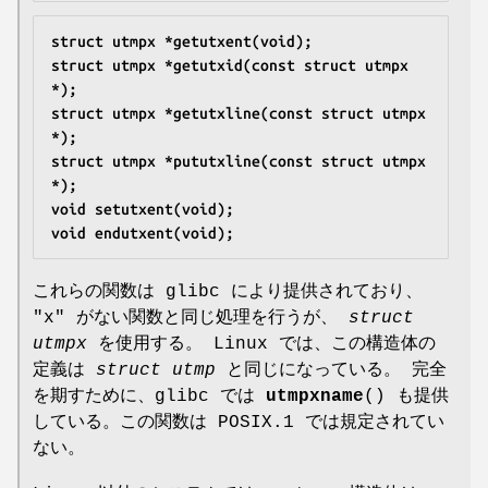
struct utmpx *getutxent(void);
struct utmpx *getutxid(const struct utmpx 
*);
struct utmpx *getutxline(const struct utmpx 
*);
struct utmpx *pututxline(const struct utmpx 
*);
void setutxent(void);
void endutxent(void);
これらの関数は glibc により提供されており、
"x" がない関数と同じ処理を行うが、
struct
utmpx
を使用する。 Linux では、この構造体の
定義は
struct utmp
と同じになっている。 完全
を期すために、glibc では
utmpxname
() も提供
している。この関数は POSIX.1 では規定されてい
ない。