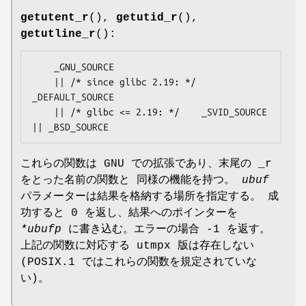
getutent_r
(),
getutid_r
(),
getutline_r
():
    _GNU_SOURCE

    || /* since glibc 2.19: */ 
_DEFAULT_SOURCE

    || /* glibc <= 2.19: */    _SVID_SOURCE 
|| _BSD_SOURCE
これらの関数は GNU での拡張であり、末尾の _r
をとった名前の関数と 同様の機能を持つ。
ubuf
パラメーターは結果を格納する場所を指定する。 成
功すると 0 を返し、結果へのポインターを
*ubufp
に書き込む。エラーの場合 -1 を返す。
上記の関数に対応する utmpx 版は存在しない
(POSIX.1 ではこれらの関数を規定されていな
い)。