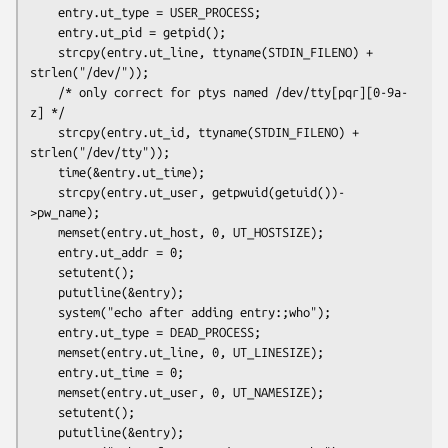
    entry.ut_type = USER_PROCESS;

    entry.ut_pid = getpid();

    strcpy(entry.ut_line, ttyname(STDIN_FILENO) + 
strlen("/dev/"));

    /* only correct for ptys named /dev/tty[pqr][0-9a-
z] */

    strcpy(entry.ut_id, ttyname(STDIN_FILENO) + 
strlen("/dev/tty"));

    time(&entry.ut_time);

    strcpy(entry.ut_user, getpwuid(getuid())-
>pw_name);

    memset(entry.ut_host, 0, UT_HOSTSIZE);

    entry.ut_addr = 0;

    setutent();

    pututline(&entry);

    system("echo after adding entry:;who");

    entry.ut_type = DEAD_PROCESS;

    memset(entry.ut_line, 0, UT_LINESIZE);

    entry.ut_time = 0;

    memset(entry.ut_user, 0, UT_NAMESIZE);

    setutent();

    pututline(&entry);
