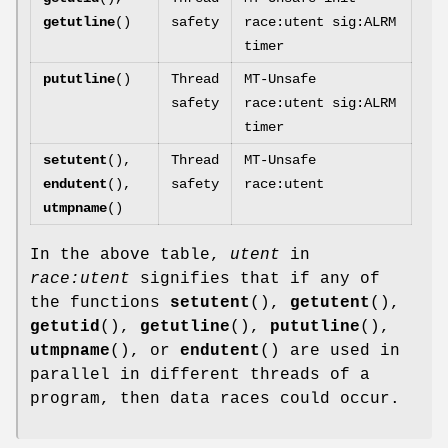
getutline
()
safety
race:utent sig:ALRM
timer
pututline
()
Thread
MT-Unsafe
safety
race:utent sig:ALRM
timer
setutent
(),
Thread
MT-Unsafe
endutent
(),
safety
race:utent
utmpname
()
In the above table,
utent
in
race:utent
signifies that if any of
the functions
setutent
(),
getutent
(),
getutid
(),
getutline
(),
pututline
(),
utmpname
(), or
endutent
() are used in
parallel in different threads of a
program, then data races could occur.