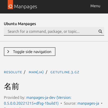
Manpages
Menu
Ubuntu Manpages
Toggle side navigation
resolute
man(ja)
getutline.3.gz
名前
Provided by:
manpages-ja-dev (Version:
0.5.0.0.20221215+dfsg-1build1)
Source:
manpages-ja