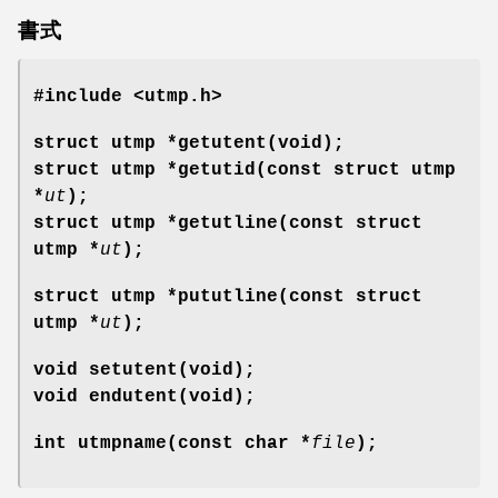
書式
#include <utmp.h>
struct utmp *getutent(void);
struct utmp *getutid(const struct utmp
*
ut
);
struct utmp *getutline(const struct
utmp *
ut
);
struct utmp *pututline(const struct
utmp *
ut
);
void setutent(void);
void endutent(void);
int utmpname(const char *
file
);