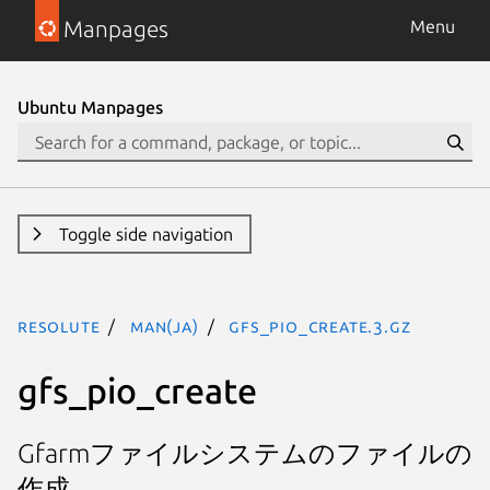
Manpages
Menu
Ubuntu Manpages
Toggle side navigation
resolute
man(ja)
gfs_pio_create.3.gz
gfs_pio_create
Gfarmファイルシステムのファイルの
作成