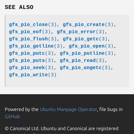
SEE ALSO
gfs_pio_close
(3)
,
gfs_pio_create
(3)
,
gfs_pio_eof
(3)
,
gfs_pio_error
(3)
,
gfs_pio_flush
(3)
,
gfs_pio_getc
(3)
,
gfs_pio_getline
(3)
,
gfs_pio_open
(3)
,
gfs_pio_putc
(3)
,
gfs_pio_putline
(3)
,
gfs_pio_puts
(3)
,
gfs_pio_read
(3)
,
gfs_pio_seek
(3)
,
gfs_pio_ungetc
(3)
,
gfs_pio_write
(3)
Powered by the
Ubuntu Manpage Operator
, file bugs in
GitHub
© Canonical Ltd. Ubuntu and Canonical are registered