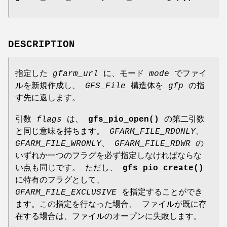
DESCRIPTION
指定した
gfarm_url
に、モード
mode
でファイ
ルを新規作成し、
GFS_File
構造体を
gfp
の指
す先に返します。
引数
flags
は、
gfs_pio_open()
の第二引数
と同じ意味を持ちます。
GFARM_FILE_RDONLY
、
GFARM_FILE_WRONLY
、
GFARM_FILE_RDWR
の
いずれか一つのフラグを必ず指定しなければならな
い点も同じです。 ただし、
gfs_pio_create()
に特有のフラグとして、
GFARM_FILE_EXCLUSIVE
を指定することができ
ます。この指定を行なった場合、 ファイルが既に存
在する場合は、ファイルのオープンに失敗します。