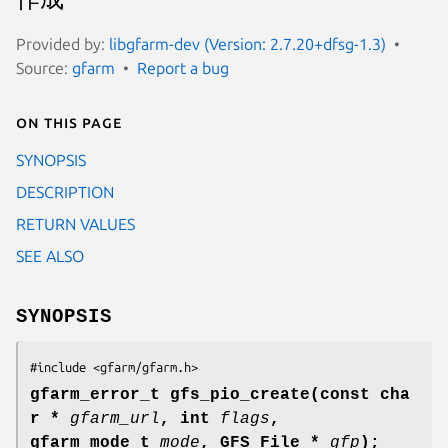
Provided by:
libgfarm-dev (Version: 2.7.20+dfsg-1.3)
Source:
gfarm
Report a bug
On this page
SYNOPSIS
DESCRIPTION
RETURN VALUES
SEE ALSO
SYNOPSIS
#include <gfarm/gfarm.h>
gfarm_error_t gfs_pio_create(const cha
r *
gfarm_url
, int
flags
,
gfarm_mode_t
mode
, GFS_File *
gfp
);