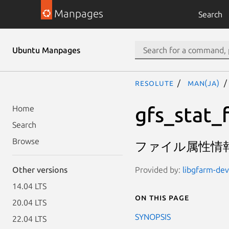
Manpages
Search
Ubuntu Manpages
resolute
man(ja)
gfs_stat_
Home
Search
Browse
ファイル属性情
Provided by:
libgfarm-dev
Other versions
14.04 LTS
On this page
20.04 LTS
SYNOPSIS
22.04 LTS