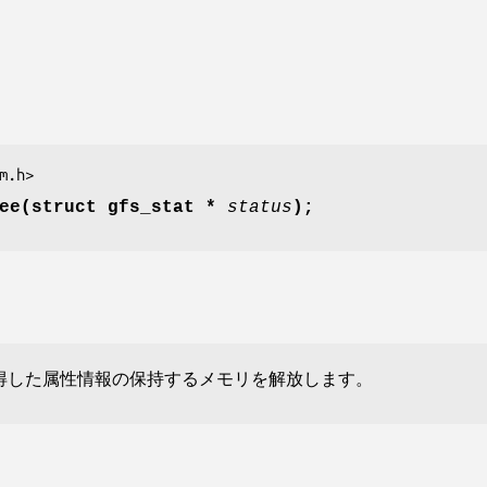
m.h>
ree(struct gfs_stat *
status
);
した属性情報の保持するメモリを解放します。