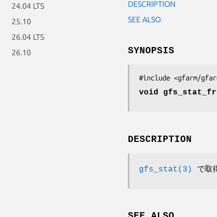
DESCRIPTION
24.04 LTS
SEE ALSO
25.10
26.04 LTS
SYNOPSIS
26.10
#include <gfarm/gfar
void gfs_stat_f
DESCRIPTION
gfs_stat(3)
で取得
SEE ALSO