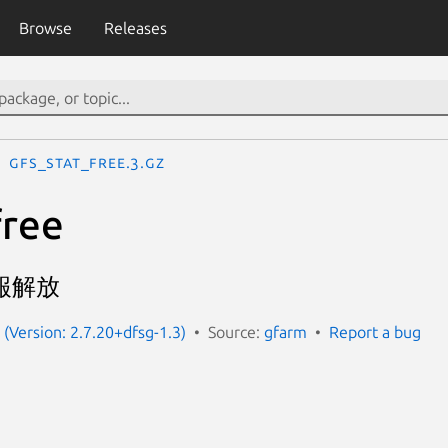
Browse
Releases
gfs_stat_free.3.gz
free
報解放
 (Version: 2.7.20+dfsg-1.3)
Source:
gfarm
Report a bug