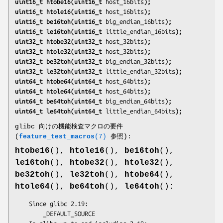
uint16_t htobe16(uint16_t 
host_16bits
);
uint16_t htole16(uint16_t 
host_16bits
);
uint16_t be16toh(uint16_t 
big_endian_16bits
);
uint16_t le16toh(uint16_t 
little_endian_16bits
);
uint32_t htobe32(uint32_t 
host_32bits
);
uint32_t htole32(uint32_t 
host_32bits
);
uint32_t be32toh(uint32_t 
big_endian_32bits
);
uint32_t le32toh(uint32_t 
little_endian_32bits
);
uint64_t htobe64(uint64_t 
host_64bits
);
uint64_t htole64(uint64_t 
host_64bits
);
uint64_t be64toh(uint64_t 
big_endian_64bits
);
uint64_t le64toh(uint64_t 
little_endian_64bits
);
glibc 向けの機能検査マクロの要件
(
feature_test_macros
(7)
参照):
htobe16
(),
htole16
(),
be16toh
(),
le16toh
(),
htobe32
(),
htole32
(),
be32toh
(),
le32toh
(),
htobe64
(),
htole64
(),
be64toh
(),
le64toh
():
    Since glibc 2.19:

        _DEFAULT_SOURCE
