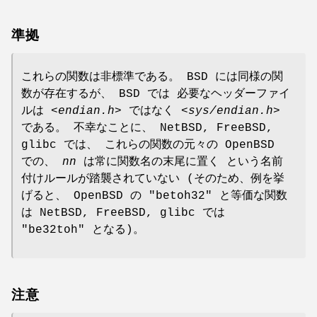
準拠
これらの関数は非標準である。 BSD には同様の関
数が存在するが、 BSD では 必要なヘッダーファイ
ルは
<endian.h>
ではなく
<sys/endian.h>
である。 不幸なことに、 NetBSD, FreeBSD,
glibc では、 これらの関数の元々の OpenBSD
での、
nn
は常に関数名の末尾に置く という名前
付けルールが踏襲されていない (そのため、例を挙
げると、 OpenBSD の "betoh32" と等価な関数
は NetBSD, FreeBSD, glibc では
"be32toh" となる)。
注意