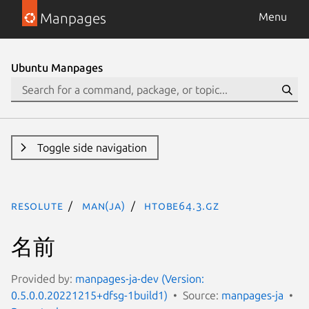
Manpages
Menu
Ubuntu Manpages
Toggle side navigation
resolute
man(ja)
htobe64.3.gz
名前
Provided by:
manpages-ja-dev (Version:
0.5.0.0.20221215+dfsg-1build1)
Source:
manpages-ja