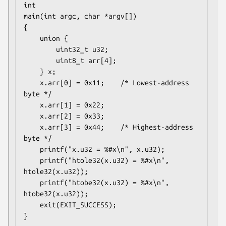
int

main(int argc, char *argv[])

{

    union {

        uint32_t u32;

        uint8_t arr[4];

    } x;

    x.arr[0] = 0x11;	/* Lowest-address 
byte */

    x.arr[1] = 0x22;

    x.arr[2] = 0x33;

    x.arr[3] = 0x44;	/* Highest-address 
byte */

    printf("x.u32 = %#x\n", x.u32);

    printf("htole32(x.u32) = %#x\n", 
htole32(x.u32));

    printf("htobe32(x.u32) = %#x\n", 
htobe32(x.u32));

    exit(EXIT_SUCCESS);
