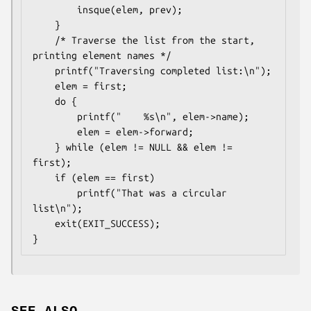
        insque(elem, prev);

    }

    /* Traverse the list from the start, 
printing element names */

    printf("Traversing completed list:\n");

    elem = first;

    do {

        printf("    %s\n", elem->name);

        elem = elem->forward;

    } while (elem != NULL && elem != 
first);

    if (elem == first)

        printf("That was a circular 
list\n");

    exit(EXIT_SUCCESS);
