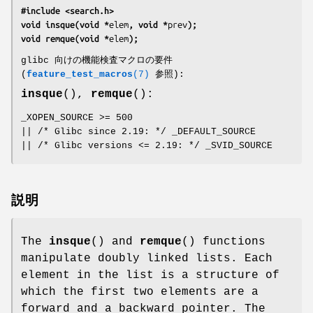
#include <search.h>
void insque(void *
elem
, void *
prev
);
void remque(void *
elem
);
glibc 向けの機能検査マクロの要件
(
feature_test_macros
(7)
参照):
insque
(),
remque
():
_XOPEN_SOURCE >= 500
|| /* Glibc since 2.19: */ _DEFAULT_SOURCE
|| /* Glibc versions <= 2.19: */ _SVID_SOURCE
説明
The
insque
() and
remque
() functions
manipulate doubly linked lists. Each
element in the list is a structure of
which the first two elements are a
forward and a backward pointer. The