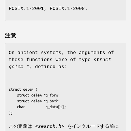
POSIX.1-2001, POSIX.1-2008.
注意
On ancient systems, the arguments of
these functions were of type
struct
qelem *
, defined as:
struct qelem {

    struct qelem *q_forw;

    struct qelem *q_back;

    char          q_data[1];

この定義は
<search.h>
をインクルードする前に