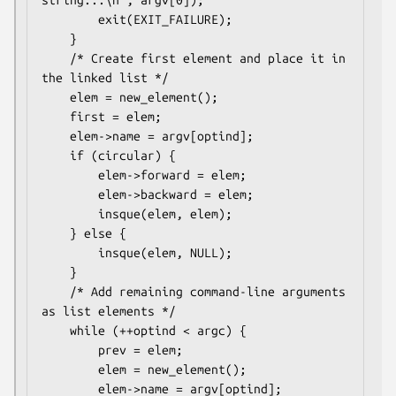
        exit(EXIT_FAILURE);

    }

    /* Create first element and place it in 
the linked list */

    elem = new_element();

    first = elem;

    elem->name = argv[optind];

    if (circular) {

        elem->forward = elem;

        elem->backward = elem;

        insque(elem, elem);

    } else {

        insque(elem, NULL);

    }

    /* Add remaining command-line arguments 
as list elements */

    while (++optind < argc) {

        prev = elem;

        elem = new_element();

        elem->name = argv[optind];
