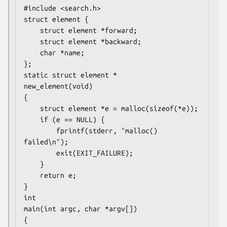
#include <search.h>

struct element {

    struct element *forward;

    struct element *backward;

    char *name;

};

static struct element *

new_element(void)

{

    struct element *e = malloc(sizeof(*e));

    if (e == NULL) {

        fprintf(stderr, "malloc() 
failed\n");

        exit(EXIT_FAILURE);

    }

    return e;

}

int

main(int argc, char *argv[])

{
