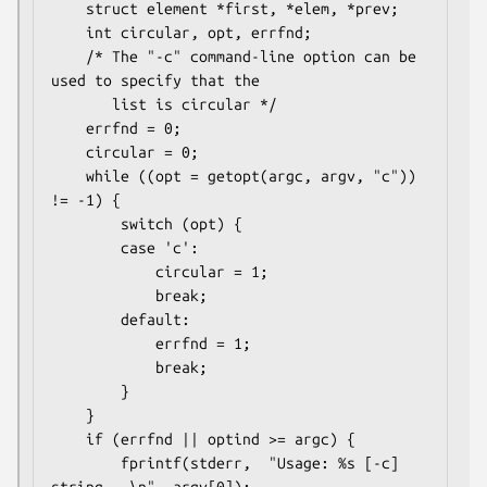
    struct element *first, *elem, *prev;

    int circular, opt, errfnd;

    /* The "-c" command-line option can be 
used to specify that the

       list is circular */

    errfnd = 0;

    circular = 0;

    while ((opt = getopt(argc, argv, "c")) 
!= -1) {

        switch (opt) {

        case 'c':

            circular = 1;

            break;

        default:

            errfnd = 1;

            break;

        }

    }

    if (errfnd || optind >= argc) {

        fprintf(stderr,  "Usage: %s [-c] 
string...\n", argv[0]);
