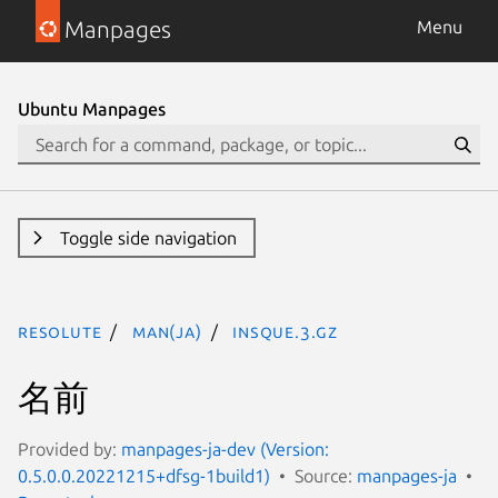
Manpages
Menu
Ubuntu Manpages
Toggle side navigation
resolute
man(ja)
insque.3.gz
名前
Provided by:
manpages-ja-dev (Version:
0.5.0.0.20221215+dfsg-1build1)
Source:
manpages-ja