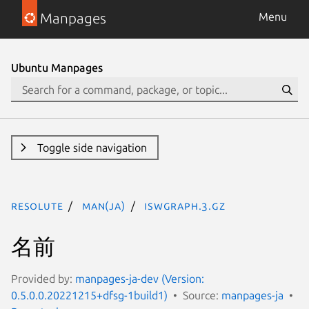
Manpages
Menu
Ubuntu Manpages
Toggle side navigation
resolute
man(ja)
iswgraph.3.gz
名前
Provided by:
manpages-ja-dev (Version:
0.5.0.0.20221215+dfsg-1build1)
Source:
manpages-ja