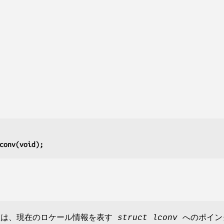
conv(void);
関数は、現在のロケール情報を表す
struct lconv
へのポイン