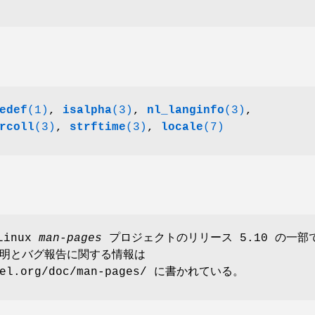
edef
(1)
,
isalpha
(3)
,
nl_langinfo
(3)
,
rcoll
(3)
,
strftime
(3)
,
locale
(7)
Linux
man-pages
プロジェクトのリリース 5.10 の一部
明とバグ報告に関する情報は
rnel.org/doc/man-pages/ に書かれている。