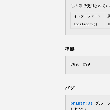
この節で使用されて
インターフェース
localeconv
()
T
準拠
C89, C99
バグ
printf
(3)
グループ
しれない。