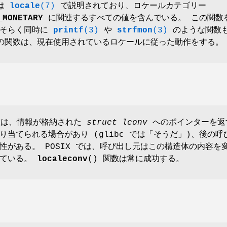
体は
locale
(7)
で説明されており、ロケールカテゴリー
_MONETARY
に関連するすべての値を含んでいる。 この関数
おそらく同時に
printf
(3)
や
strfmon
(3)
のような関数
の関数は、現在使用されているロケールに従った動作をする。
関数は、情報が格納された
struct lconv
へのポインターを返
り当てられる場合があり (glibc では「そうだ」)、後の呼
性がある。 POSIX では、呼び出し元はこの構造体の内容を
れている。
localeconv
() 関数は常に成功する。