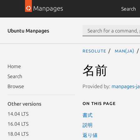
Manpages
Search
Ubuntu Manpages
resolute
man(ja)
名前
Home
Search
Provided by:
manpages-ja-
Browse
On this page
Other versions
14.04 LTS
書式
16.04 LTS
説明
18.04 LTS
返り値