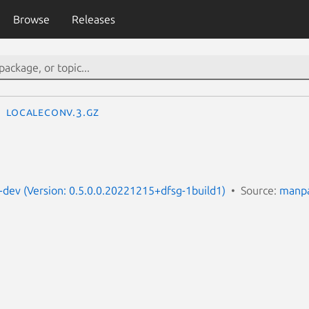
Browse
Releases
localeconv.3.gz
dev (Version: 0.5.0.0.20221215+dfsg-1build1)
Source:
manpa