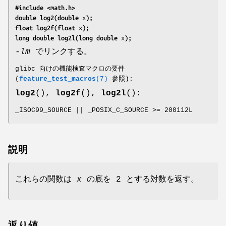
#include <math.h>
double log2(double 
x
);
float log2f(float 
x
);
long double log2l(long double 
x
);
-lm
でリンクする。
glibc 向けの機能検査マクロの要件
(
feature_test_macros
(7)
参照):
log2
(),
log2f
(),
log2l
():
_ISOC99_SOURCE || _POSIX_C_SOURCE >= 200112L
説明
これらの関数は
x
の底を 2 とする対数を返す。