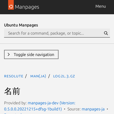
Manpages
Menu
Ubuntu Manpages
Toggle side navigation
resolute
man(ja)
log2l.3.gz
名前
Provided by:
manpages-ja-dev (Version:
0.5.0.0.20221215+dfsg-1build1)
Source:
manpages-ja