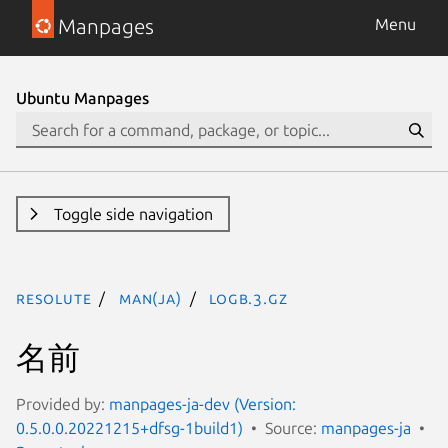
Manpages
Menu
Ubuntu Manpages
Toggle side navigation
resolute
man(ja)
logb.3.gz
名前
Provided by:
manpages-ja-dev (Version:
0.5.0.0.20221215+dfsg-1build1)
Source:
manpages-ja