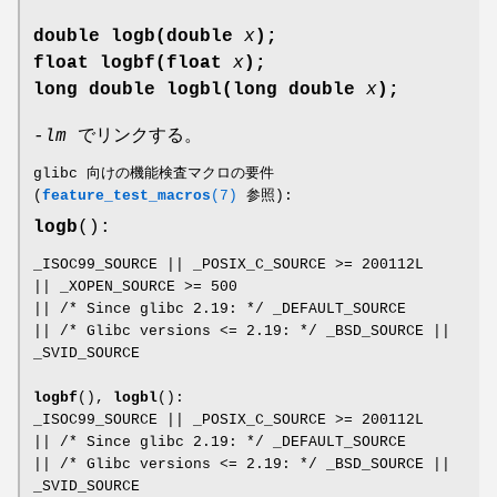
double logb(double
x
);
float logbf(float
x
);
long double logbl(long double
x
);
-lm
でリンクする。
glibc 向けの機能検査マクロの要件
(
feature_test_macros
(7)
参照):
logb
():
_ISOC99_SOURCE || _POSIX_C_SOURCE >= 200112L
|| _XOPEN_SOURCE >= 500
|| /* Since glibc 2.19: */ _DEFAULT_SOURCE
|| /* Glibc versions <= 2.19: */ _BSD_SOURCE ||
_SVID_SOURCE
logbf
(),
logbl
():
_ISOC99_SOURCE || _POSIX_C_SOURCE >= 200112L
|| /* Since glibc 2.19: */ _DEFAULT_SOURCE
|| /* Glibc versions <= 2.19: */ _BSD_SOURCE ||
_SVID_SOURCE