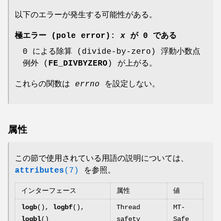
以下のエラーが発生する可能性がある。
極エラー (pole error):
x
が 0 である
0 による除算 (divide-by-zero) 浮動小数点
例外 (
FE_DIVBYZERO
) が上がる。
これらの関数は
errno
を設定しない。
属性
この節で使用されている用語の説明については、
attributes
(7)
を参照。
インターフェース
属性
値
logb
(),
logbf
(),
Thread
MT-
logbl
()
safety
Safe