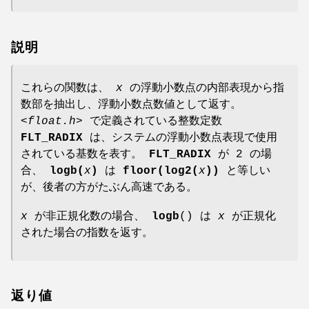
説明
これらの関数は、
x
の浮動小数点の内部表現から指
数部を抽出し、浮動小数点数値として返す。
<float.h>
で定義されている整数定数
FLT_RADIX
は、システムの浮動小数点表現で使用
されている基数を表す。
FLT_RADIX
が 2 の場
合、
logb(
x
)
は
floor(log2(
x
))
と等しい
が、後者の方がたぶん高速である。
x
が非正規化数の場合、
logb
() は
x
が正規化
された場合の指数を返す。
返り値