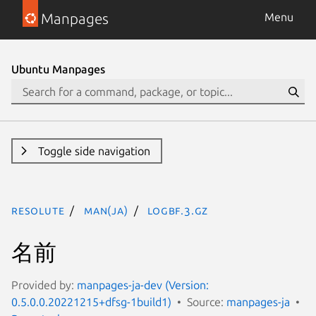
Manpages
Menu
Ubuntu Manpages
Toggle side navigation
resolute
man(ja)
logbf.3.gz
名前
Provided by:
manpages-ja-dev (Version:
0.5.0.0.20221215+dfsg-1build1)
Source:
manpages-ja