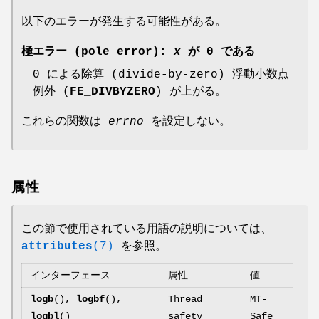
以下のエラーが発生する可能性がある。
極エラー (pole error):
x
が 0 である
0 による除算 (divide-by-zero) 浮動小数点
例外 (
FE_DIVBYZERO
) が上がる。
これらの関数は
errno
を設定しない。
属性
この節で使用されている用語の説明については、
attributes
(7)
を参照。
インターフェース
属性
値
logb
(),
logbf
(),
Thread
MT-
logbl
()
safety
Safe