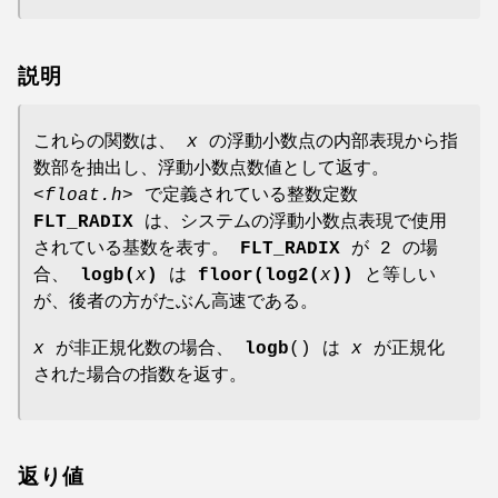
説明
これらの関数は、
x
の浮動小数点の内部表現から指
数部を抽出し、浮動小数点数値として返す。
<float.h>
で定義されている整数定数
FLT_RADIX
は、システムの浮動小数点表現で使用
されている基数を表す。
FLT_RADIX
が 2 の場
合、
logb(
x
)
は
floor(log2(
x
))
と等しい
が、後者の方がたぶん高速である。
x
が非正規化数の場合、
logb
() は
x
が正規化
された場合の指数を返す。
返り値