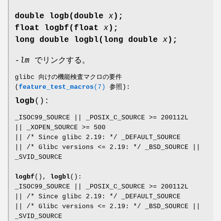
double logb(double
x
);
float logbf(float
x
);
long double logbl(long double
x
);
-lm
でリンクする。
glibc 向けの機能検査マクロの要件
(
feature_test_macros
(7)
参照):
logb
():
_ISOC99_SOURCE || _POSIX_C_SOURCE >= 200112L
|| _XOPEN_SOURCE >= 500
|| /* Since glibc 2.19: */ _DEFAULT_SOURCE
|| /* Glibc versions <= 2.19: */ _BSD_SOURCE ||
_SVID_SOURCE
logbf
(),
logbl
():
_ISOC99_SOURCE || _POSIX_C_SOURCE >= 200112L
|| /* Since glibc 2.19: */ _DEFAULT_SOURCE
|| /* Glibc versions <= 2.19: */ _BSD_SOURCE ||
_SVID_SOURCE