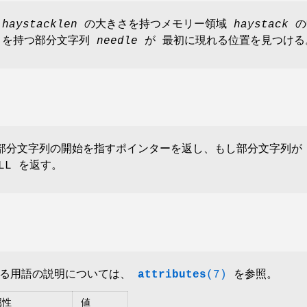
、
haystacklen
の大きさを持つメモリー領域
haystack
の
を持つ部分文字列
needle
が 最初に現れる位置を見つける
、部分文字列の開始を指すポインターを返し、もし部分文字列が
LL を返す。
いる用語の説明については、
attributes
(7)
を参照。
属性
値