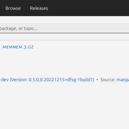
Browse
Releases
memmem.3.gz
dev (Version: 0.5.0.0.20221215+dfsg-1build1)
Source:
manpa