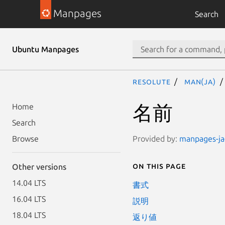
Manpages
Search
Ubuntu Manpages
resolute
man(ja)
名前
Home
Search
Provided by:
manpages-ja-
Browse
On this page
Other versions
14.04 LTS
書式
16.04 LTS
説明
18.04 LTS
返り値