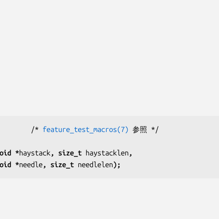
        /* 
feature_test_macros(7)
oid *
haystack
, size_t 
haystacklen
,
onst void *
needle
, size_t 
needlelen
);