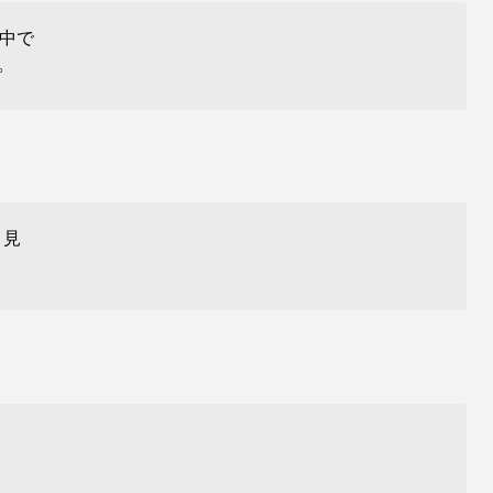
中で
。
 見