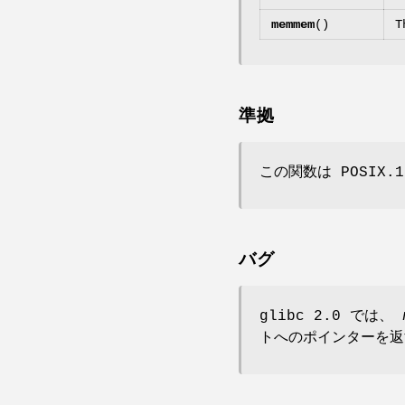
memmem
()
T
準拠
この関数は POSI
バグ
glibc 2.0 では、
トへのポインターを返す