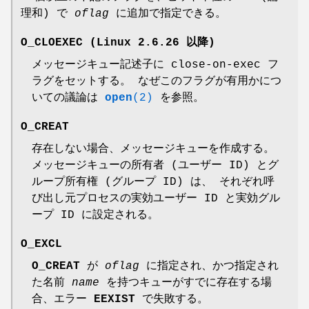
理和) で
oflag
に追加で指定できる。
O_CLOEXEC
(Linux 2.6.26 以降)
メッセージキュー記述子に close-on-exec フ
ラグをセットする。 なぜこのフラグが有用かにつ
いての議論は
open
(2)
を参照。
O_CREAT
存在しない場合、メッセージキューを作成する。
メッセージキューの所有者 (ユーザー ID) とグ
ループ所有権 (グループ ID) は、 それぞれ呼
び出し元プロセスの実効ユーザー ID と実効グル
ープ ID に設定される。
O_EXCL
O_CREAT
が
oflag
に指定され、かつ指定され
た名前
name
を持つキューがすでに存在する場
合、エラー
EEXIST
で失敗する。