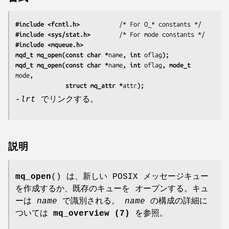
#include <fcntl.h>
#include <sys/stat.h>
#include <mqueue.h>
mqd_t mq_open(const char *
name
, int 
oflag
);
mqd_t mq_open(const char *
name
, int 
oflag
, mode_t 
mode
,
              struct mq_attr *
attr
);
-lrt
でリンクする。
説明
mq_open
() は、新しい POSIX メッセージキュー
を作成するか、既存のキューを オープンする。キュ
ーは
name
で識別される。
name
の構成の詳細に
ついては
mq_overview (7)
を参照。