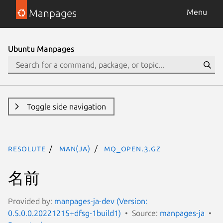
Manpages
Menu
Ubuntu Manpages
Toggle side navigation
resolute
man(ja)
mq_open.3.gz
名前
Provided by:
manpages-ja-dev (Version:
0.5.0.0.20221215+dfsg-1build1)
Source:
manpages-ja