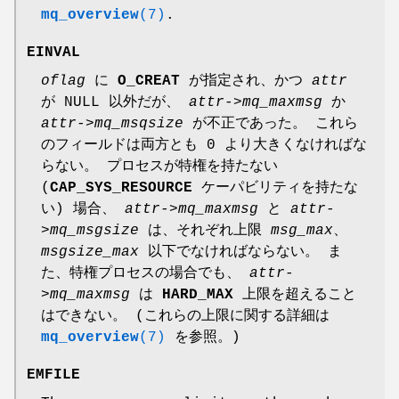
mq_overview
(7)
.
EINVAL
oflag
に
O_CREAT
が指定され、かつ
attr
が NULL 以外だが、
attr->mq_maxmsg
か
attr->mq_msqsize
が不正であった。 これら
のフィールドは両方とも 0 より大きくなければな
らない。 プロセスが特権を持たない
(
CAP_SYS_RESOURCE
ケーパビリティを持たな
い) 場合、
attr->mq_maxmsg
と
attr-
>mq_msgsize
は、それぞれ上限
msg_max
、
msgsize_max
以下でなければならない。 ま
た、特権プロセスの場合でも、
attr-
>mq_maxmsg
は
HARD_MAX
上限を超えること
はできない。 (これらの上限に関する詳細は
mq_overview
(7)
を参照。)
EMFILE