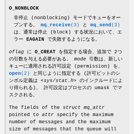
O_NONBLOCK
非停止 (nonblocking) モードでキューをオー
プンする。
mq_receive
(3)
と
mq_send
(3)
は、通常は停止 (block) する状況において、エ
ラー
EAGAIN
で失敗するようになる。
oflag
に
O_CREAT
を指定する場合、追加で 2つ
の引数を与える必要がある。
mode
引数は、新しい
キューに適用される許可設定 (permission) を、
open
(2)
と同じように指定する (許可ビットのシ
ンボル定義は
<sys/stat.h>
のインクルードによ
り得られる)。 許可設定はプロセスの umask でマ
スクされる。
The fields of the
struct mq_attr
pointed to
attr
specify the maximum
number of messages and the maximum
size of messages that the queue will