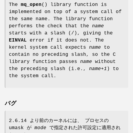
The
mq_open
() library function is
implemented on top of a system call of
the same name. The library function
performs the check that the
name
starts with a slash (/), giving the
EINVAL
error if it does not. The
kernel system call expects
name
to
contain no preceding slash, so the C
library function passes
name
without
the preceding slash (i.e.,
name+1
) to
the system call.
バグ
2.6.14 より前のカーネルには、 プロセスの
umask が
mode
で指定された許可設定に適用され