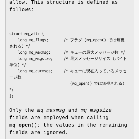
allow. This structure is defined as
follows:
struct mq_attr {

    long mq_flags;       /* フラグ (mq_open() では無視
される) */

    long mq_maxmsg;      /* キューの最大メッセージ数 */

    long mq_msgsize;     /* 最大メッセージサイズ (バイト
単位) */

    long mq_curmsgs;     /* キューに現在入っているメッセ
ージ数

                            (mq_open() では無視される) 
*/

Only the
mq_maxmsg
and
mq_msgsize
fields are employed when calling
mq_open
(); the values in the remaining
fields are ignored.