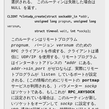
選択される。 このルーティンは失敗した場合は
NULL を返す。
CLIENT *clntudp_create(struct sockaddr_in *
addr
,
                unsigned long 
prognum
, unsigned long 
versnum
,
                struct timeval 
wait
, int *
sockp
);
このルーティンはリモートプログラム
prognum
、 バージョン
versnum
のための
RPC クライアントを作成する。クライアントは通
信に UDP/IP を使用する。リモートプログラム
はインターネットアドレスの
*addr
にある。
addr->sin_port
がゼロならば、実際にリモー
トプログラムが listen しているポートが設定
される。(この情報のためにリモートの
portmap
サービスが利用される。) パラメーター
sockp
はソケットである。もしこれが
RPC_ANYSOCK
に設定されている場合は、このルーティンが新し
いソケットをオープンして
sockp
に設定する。