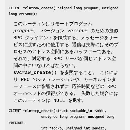
CLIENT *clntraw_create(unsigned long 
prognum
, unsigned 
long 
versnum
);
このルーティンはリモートプログラム
prognum
、 バージョン
versnum
のための擬似
RPC クライアントを作成する。メッセージをサー
ビスに渡すために使用する 通信は実際にはそのプ
ロセスのアドレス空間にあるバッファーである。
それで、対応する RPC サーバが同じアドレス空
間の中にいなければならない。
svcraw_create
() を参照すること。 これによ
り RPC のシミュレーションや、カーネルインタ
ーフェースに影響されずに 応答時間などの RPC
オーバヘッドの獲得ができる。 失敗した場合には
このルーティンは NULL を返す。
CLIENT *clnttcp_create(struct sockaddr_in *
addr
,
                unsigned long 
prognum
, unsigned long 
versnum
,
                int *
sockp
, unsigned int 
sendsz
, 