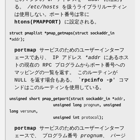
る。
/etc/hosts
を扱うライブラリルーティン
は使用しない。ポート番号は常に
htons(PMAPPORT)
に設定される。
struct pmaplist *pmap_getmaps(struct sockaddr_in 
*
addr
);
portmap
サービスのためのユーザーインターフ
ェースであり、 IP アドレス
*addr
にあるホス
トの現在の RPC プログラムからポート番号への
マッピングの一覧を返す。 このルーティンが
NULL を返す場合もある。 `
rpcinfo -p
' コマ
ンドはこのルーティンを使用している。
unsigned short pmap_getport(struct sockaddr_in *
addr
,
                    unsigned long 
prognum
, unsigned 
long 
versnum
,
                    unsigned int 
protocol
);
portmap
サービスのためのユーザーインターフ
ェースで、 プログラム番号
prognum
、 バージ