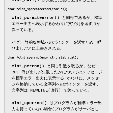
clnt_call
() が失敗した後に使用すること。
char *clnt_spcreateerror(char *
s
);
clnt_pcreateerror
() と同様であるが、標準
エラー出力へ表示するかわりに文字列を返す点が
異っている。
バグ: 静的な領域へのポインターを返すため、呼
び出しごとに上書きされる。
char *clnt_sperrno(enum clnt_stat 
stat
);
clnt_perrno
() と同じ引数を取るが、なぜ
RPC 呼び出しが失敗したかについてのメッセージ
を標準エラー出力に表示する かわりに、メッセー
ジを格納している文字列へのポインターを返す。
文字列は NEWLINE(改行) で終っている。
clnt_sperrno
() はプログラムが標準エラー出
力を持っていない場合(プログラムがサーバとし