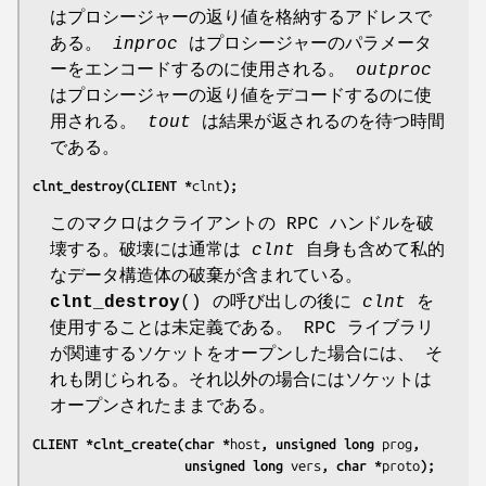
はプロシージャーの返り値を格納するアドレスで
ある。
inproc
はプロシージャーのパラメータ
ーをエンコードするのに使用される。
outproc
はプロシージャーの返り値をデコードするのに使
用される。
tout
は結果が返されるのを待つ時間
である。
clnt_destroy(CLIENT *
clnt
);
このマクロはクライアントの RPC ハンドルを破
壊する。破壊には通常は
clnt
自身も含めて私的
なデータ構造体の破棄が含まれている。
clnt_destroy
() の呼び出しの後に
clnt
を
使用することは未定義である。 RPC ライブラリ
が関連するソケットをオープンした場合には、 そ
れも閉じられる。それ以外の場合にはソケットは
オープンされたままである。
CLIENT *clnt_create(char *
host
, unsigned long 
prog
,
                    unsigned long 
vers
, char *
proto
);