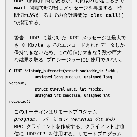
UDP 通信は回答があるか、時間切れが起こるまで
wait
間隔で呼び出しメッセージを再送する。時
間切れが起こるまでの合計時間は
clnt_call
()
で指定する。
警告: UDP に基づいた RPC メッセージは最大で
も 8 Kbyte までのエンコードされたデータしか
保持できないため、この通信は大きな引数や巨大
な結果を取る プロシージャーには使用できない。
CLIENT *clntudp_bufcreate(struct sockaddr_in *
addr
,
            unsigned long 
prognum
, unsigned long 
versnum
,
            struct timeval 
wait
, int *
sockp
,
            unsigned int 
sendsize
, unsigned int 
recosize
);
このルーティンはリモートプログラム
prognum
、 バージョン
versnum
のための
RPC クライアントを作成する。クライアントは通
信に UDP/IP を使用する。リモートプログラム