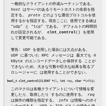
一般的なクライアントの作成ルーティンである。
host
はサーバのあるリモートホストの名前を指
定する。
proto
どのような通信プロトコルを使
用するかを指定する。現在ここに 使用できる値は
“udp” と “tcp” である。 デフォルトの時間切
れが設定されるが、
clnt_control
() を使用
して変更可能である。
警告: UDP を使用した場合には欠点がある。
UDP に基づいた RPC メッセージは 最大でも 8
KByte のエンコードデータしか保持する ことが
できないため、大きな引数や巨大な結果を取るプ
ロシージャーに は使用することができない。
bool_t clnt_control(CLIENT *
cl
, int 
req
, char *
info
);
このマクロは各種クライアントについて情報を変
更したり、取得したり するのに使用する。
req
は操作の種類を指定する。
info
は情報へのポイ