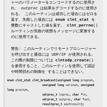
ャーのパラメーターをエンコードするのに使用さ
れ、
outproc
は結果をデコードするのに使用さ
れる。 このルーティンは成功した場合にはゼロを
返す。失敗した場合には
enum clnt_stat
を
整数にキャストした値を返す。
clnt_perrno
()
ルーティンが失敗の状態をメッセージに変換する
のに使用できる。
警告: このルーティンでリモートプロシージャー
を呼び出すと通信には UDP/IP が使用される。
この際の制限については
clntudp_create
()
を参照すること。このルーティンを使用して認証
や時間切れの制御を することはできない。
enum clnt_stat clnt_broadcast(unsigned long 
prognum
,
                     unsigned long 
versnum
, unsigned 
long 
procnum
,
                     xdrproc_t 
inproc
, char *
in
,
                     xdrproc_t 
outproc
, char *
out
,
                     resultproc_t 
eachresult
);