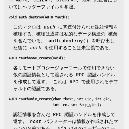
型
AUTH
,
CLIENT
,
SVCXPRT
,
XDR
の宣言につ
いてはヘッダーファイルを参照。
void auth_destroy(AUTH *
auth
);
このマクロは
auth
に関連付けられた認証情報を
破壊する。破壊は通常は私的なデータ構造の 破棄
を含んでいる。
auth_destroy
() を呼び出し
た後に
auth
を使用することは未定義である。
AUTH *authnone_create(void);
各リモートプロシージャーコールで使用できない
仮の認証情報として渡される RPC 認証ハンドル
を作成して返す。 これは RPC で使用されるデフ
ォルトの認証である。
AUTH *authunix_create(char *
host
, int 
uid
, int 
gid
,
                      int 
len
, int *
aup_gids
);
認証情報を含んだ RPC 認証ハンドルを作成して
返す。
host
パラメーターは情報が作成されたマ
シンの名前である。
uid
はそのユーザーのユー