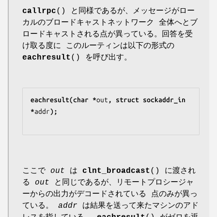
callrpc
() と同様であるが、メッセージがロー
カルのブロードキャストネットワーク 全体へとブ
ロードキャストされる点が異っている。回答を受
け取る度に このルーティンは以下の形式の
eachresult
() を呼び出す。
eachresult(char *
out
, struct sockaddr_in 
*
addr
);
ここで
out
は
clnt_broadcast
() に渡され
る
out
と同じであるが、リモートプロシージャ
ーからの出力がデコードされている 点のみが異っ
ている。
addr
は結果を送って来たマシンのアド