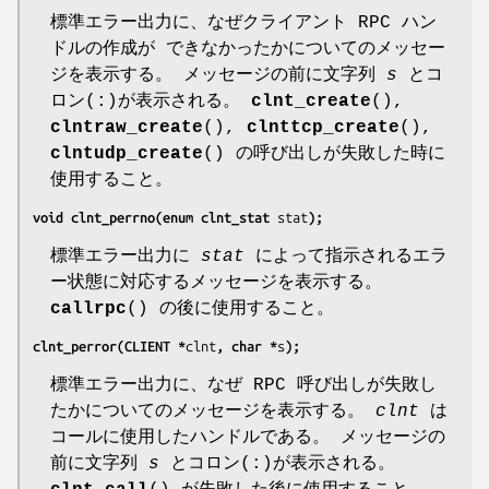
標準エラー出力に、なぜクライアント RPC ハン
ドルの作成が できなかったかについてのメッセー
ジを表示する。 メッセージの前に文字列
s
とコ
ロン(:)が表示される。
clnt_create
(),
clntraw_create
(),
clnttcp_create
(),
clntudp_create
() の呼び出しが失敗した時に
使用すること。
void clnt_perrno(enum clnt_stat 
stat
);
標準エラー出力に
stat
によって指示されるエラ
ー状態に対応するメッセージを表示する。
callrpc
() の後に使用すること。
clnt_perror(CLIENT *
clnt
, char *
s
);
標準エラー出力に、なぜ RPC 呼び出しが失敗し
たかについてのメッセージを表示する。
clnt
は
コールに使用したハンドルである。 メッセージの
前に文字列
s
とコロン(:)が表示される。