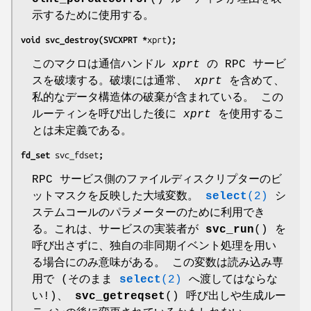
示するために使用する。
void svc_destroy(SVCXPRT *
xprt
);
このマクロは通信ハンドル
xprt
の RPC サービ
スを破壊する。破壊には通常、
xprt
を含めて、
私的なデータ構造体の破棄が含まれている。 この
ルーティンを呼び出した後に
xprt
を使用するこ
とは未定義である。
fd_set 
svc_fdset
;
RPC サービス側のファイルディスクリプターのビ
ットマスクを反映した大域変数。
select
(2)
シ
ステムコールのパラメーターのために利用でき
る。これは、サービスの実装者が
svc_run
() を
呼び出さずに、独自の非同期イベント処理を用い
る場合にのみ意味がある。 この変数は読み込み専
用で (そのまま
select
(2)
へ渡してはならな
い!)、
svc_getreqset
() 呼び出しや生成ルー