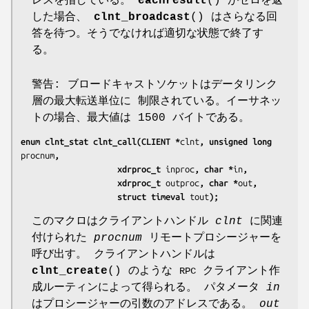
レスを指している。
eachresult
() がゼロを返
した場合、
clnt_broadcast
() はさらなる回
答を待つ。そうでなければ適切な状態で終了す
る。
警告: ブロードキャストソケットはデータリンク
層の最大転送単位に 制限されている。イーサネッ
トの場合、最大値は 1500 バイトである。
enum clnt_stat clnt_call(CLIENT *
clnt
, unsigned long 
procnum
,
                    xdrproc_t 
inproc
, char *
in
,
                    xdrproc_t 
outproc
, char *
out
,
                    struct timeval 
tout
);
このマクロはクライアントハンドル
clnt
に関連
付けられた
procnum
リモートプロシージャーを
呼び出す。 クライアントハンドルは
clnt_create
() のような
クライアント作
RPC
成ルーティンによって得られる。 パタメータ
in
はプロシージャーの引数のアドレスである。
out