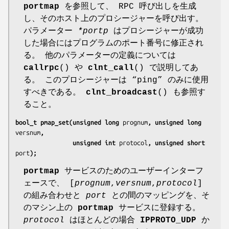
portmap
を参照して、 RPC 呼び出しを生成
し、そのホスト上のプロシージャーを呼び出す。
パラメーター
*portp
はプロシージャーが成功
した場合にはプログラムのポート番号に修正され
る。 他のパラメーターの定義については
callrpc
() や
clnt_call
() で説明してあ
る。 このプロシージャーは “ping” のみに使用
すべきである。
clnt_broadcast
() も参照す
ること。
bool_t pmap_set(unsigned long 
prognum
, unsigned long 
versnum
,
                unsigned int 
protocol
, unsigned short 
port
);
portmap
サービスのためのユーザーインターフ
ェースで、 [
prognum
,
versnum
,
protocol
]
の組み合わせと
port
との間のマッピングを、そ
のマシン上の
portmap
サービスに登録する。
protocol
はほとんどの場合
IPPROTO_UDP
か