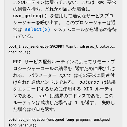
このルーティンは戻ってこない。これは
要求
RPC
の到着を待ち、どれかが届いた場合に
svc_getreq
() を使用して適切なサービスプロ
シージャーを呼び出す。 このプロシージャーは通
常は
select
(2)
システムコールから返るのを待
っている。
bool_t svc_sendreply(SVCXPRT *
xprt
, xdrproc_t 
outproc
, 
char *
out
);
RPC サービス配分ルーティンによってリモートプ
ロシージャーコールの結果を 返すために呼び出さ
れる。 パラメーター
xprt
はその要求に関連付
けられた通信ハンドルである。
outproc
は結果
をエンコードするために使用する XDR ルーティ
ンである。
out
は結果のアドレスである。この
ルーティンは成功した場合は 1 を返す。 失敗し
た場合はゼロを返す。
void svc_unregister(unsigned long 
prognum
, unsigned 
long 
versnum
);