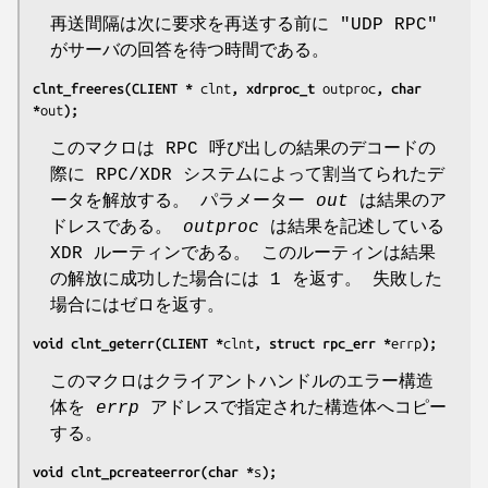
再送間隔は次に要求を再送する前に "UDP RPC"
がサーバの回答を待つ時間である。
clnt_freeres(CLIENT * 
clnt
, xdrproc_t 
outproc
, char 
*
out
);
このマクロは RPC 呼び出しの結果のデコードの
際に RPC/XDR システムによって割当てられたデ
ータを解放する。 パラメーター
out
は結果のア
ドレスである。
outproc
は結果を記述している
XDR ルーティンである。 このルーティンは結果
の解放に成功した場合には 1 を返す。 失敗した
場合にはゼロを返す。
void clnt_geterr(CLIENT *
clnt
, struct rpc_err *
errp
);
このマクロはクライアントハンドルのエラー構造
体を
errp
アドレスで指定された構造体へコピー
する。
void clnt_pcreateerror(char *
s
);