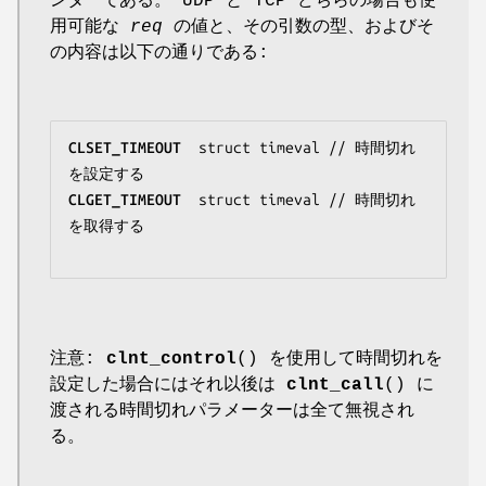
ンターである。 UDP と TCP どちらの場合も使
用可能な
req
の値と、その引数の型、およびそ
の内容は以下の通りである:
CLSET_TIMEOUT
struct timeval
 // 時間切れ
CLGET_TIMEOUT
struct timeval
 // 時間切れ
を取得する

注意:
clnt_control
() を使用して時間切れを
設定した場合にはそれ以後は
clnt_call
() に
渡される時間切れパラメーターは全て無視され
る。