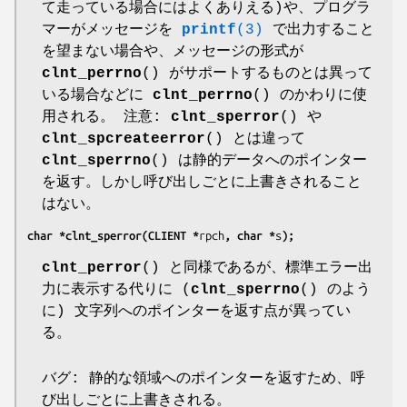
て走っている場合にはよくありえる)や、プログラ
マーがメッセージを
printf
(3)
で出力すること
を望まない場合や、メッセージの形式が
clnt_perrno
() がサポートするものとは異って
いる場合などに
clnt_perrno
() のかわりに使
用される。 注意:
clnt_sperror
() や
clnt_spcreateerror
() とは違って
clnt_sperrno
() は静的データへのポインター
を返す。しかし呼び出しごとに上書きされること
はない。
char *clnt_sperror(CLIENT *
rpch
, char *
s
);
clnt_perror
() と同様であるが、標準エラー出
力に表示する代りに (
clnt_sperrno
() のよう
に) 文字列へのポインターを返す点が異ってい
る。
バグ: 静的な領域へのポインターを返すため、呼
び出しごとに上書きされる。