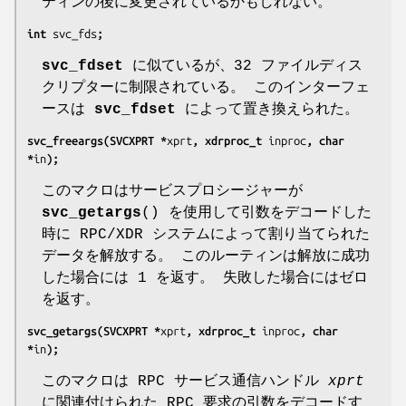
ティンの後に変更されているかもしれない。
int 
svc_fds
;
svc_fdset
に似ているが、32 ファイルディス
クリプターに制限されている。 このインターフェ
ースは
svc_fdset
によって置き換えられた。
svc_freeargs(SVCXPRT *
xprt
, xdrproc_t 
inproc
, char 
*
in
);
このマクロはサービスプロシージャーが
svc_getargs
() を使用して引数をデコードした
時に RPC/XDR システムによって割り当てられた
データを解放する。 このルーティンは解放に成功
した場合には 1 を返す。 失敗した場合にはゼロ
を返す。
svc_getargs(SVCXPRT *
xprt
, xdrproc_t 
inproc
, char 
*
in
);
このマクロは RPC サービス通信ハンドル
xprt
に関連付けられた RPC 要求の引数をデコードす