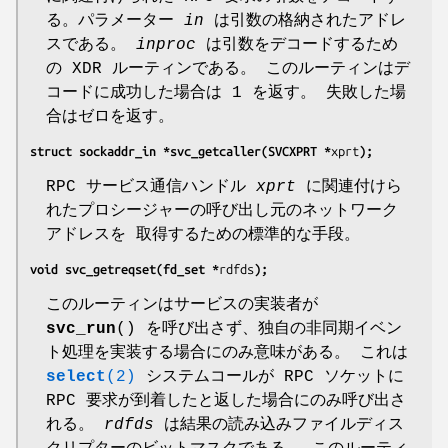
る。パラメーター
in
は引数の格納されたアドレ
スである。
inproc
は引数をデコードするため
の XDR ルーティンである。 このルーティンはデ
コードに成功した場合は 1 を返す。 失敗した場
合はゼロを返す。
struct sockaddr_in *svc_getcaller(SVCXPRT *
xprt
);
RPC サービス通信ハンドル
xprt
に関連付けら
れたプロシージャーの呼び出し元のネットワーク
アドレスを 取得するための標準的な手段。
void svc_getreqset(fd_set *
rdfds
);
このルーティンはサービスの実装者が
svc_run
() を呼び出さず、独自の非同期イベン
ト処理を実装する場合にのみ意味がある。 これは
select
(2)
システムコールが RPC ソケットに
RPC 要求が到着したと返した場合にのみ呼び出さ
れる。
rdfds
は結果の読み込みファイルディス