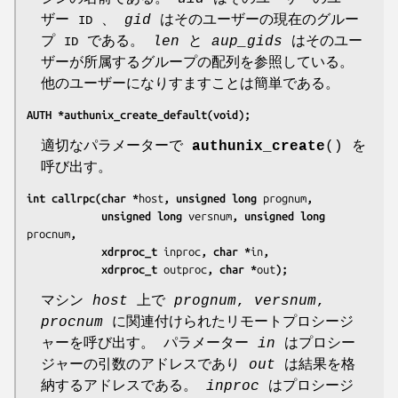
ザー
、
gid
はそのユーザーの現在のグルー
ID
プ
である。
len
と
aup_gids
はそのユー
ID
ザーが所属するグループの配列を参照している。
他のユーザーになりすますことは簡単である。
AUTH *authunix_create_default(void);
適切なパラメーターで
authunix_create
() を
呼び出す。
int callrpc(char *
host
, unsigned long 
prognum
,
            unsigned long 
versnum
, unsigned long 
procnum
,
            xdrproc_t 
inproc
, char *
in
,
            xdrproc_t 
outproc
, char *
out
);
マシン
host
上で
prognum
,
versnum
,
procnum
に関連付けられたリモートプロシージ
ャーを呼び出す。 パラメーター
in
はプロシー
ジャーの引数のアドレスであり
out
は結果を格
納するアドレスである。
inproc
はプロシージ