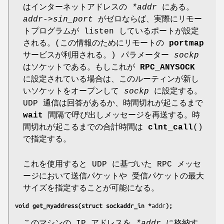
はインターネットアドレスの
*addr
にある。
addr->sin_port
がゼロならば、実際にリモー
トプログラムが listen しているポートが設定
される。(この情報のためにリモートの
portmap
サービスが利用される。) パラメーター
sockp
はソケットである。もしこれが
RPC_ANYSOCK
に設定されている場合は、このルーティンが新し
いソケットをオープンして
sockp
に設定する。
UDP 通信は回答があるか、時間切れが起こるまで
wait
間隔で呼び出しメッセージを再送する。時
間切れが起こるまでの合計時間は
clnt_call
()
で指定する。
これを使用すると UDP に基づいた RPC メッセ
ージにおいて送信パケットや 受信パケットの最大
サイズを指定することが可能になる。
void get_myaddress(struct sockaddr_in *
addr
);
このマシンの IP アドレスを
*addr
に格納す