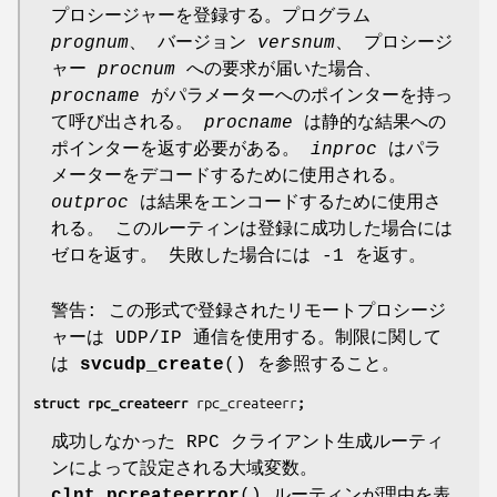
プロシージャーを登録する。プログラム
prognum
、 バージョン
versnum
、 プロシージ
ャー
procnum
への要求が届いた場合、
procname
がパラメーターへのポインターを持っ
て呼び出される。
procname
は静的な結果への
ポインターを返す必要がある。
inproc
はパラ
メーターをデコードするために使用される。
outproc
は結果をエンコードするために使用さ
れる。 このルーティンは登録に成功した場合には
ゼロを返す。 失敗した場合には -1 を返す。
警告: この形式で登録されたリモートプロシージ
ャーは UDP/IP 通信を使用する。制限に関して
は
svcudp_create
() を参照すること。
struct rpc_createerr 
rpc_createerr
;
成功しなかった RPC クライアント生成ルーティ
ンによって設定される大域変数。
clnt_pcreateerror
() ルーティンが理由を表