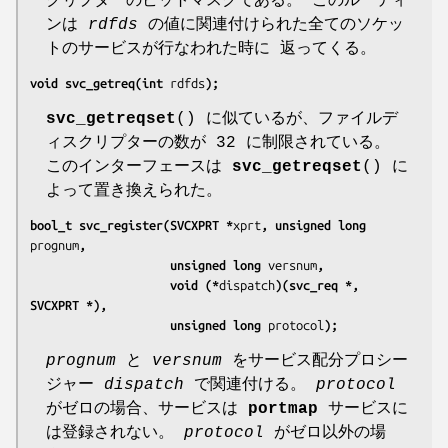
クリプターのビットマスクである。 このルーティ
ンは
rdfds
の値に関連付けられた全てのソケッ
トのサービスが行なわれた時に 返ってくる。
void svc_getreq(int 
rdfds
);
svc_getreqset
() に似ているが、ファイルデ
ィスクリプターの数が 32 に制限されている。
このインターフェースは
svc_getreqset
() に
よって置き換えられた。
bool_t svc_register(SVCXPRT *
xprt
, unsigned long 
prognum
,
                    unsigned long 
versnum
,
                    void (*
dispatch
)(svc_req *, 
SVCXPRT *),
                    unsigned long 
protocol
);
prognum
と
versnum
をサービス配分プロシー
ジャー
dispatch
で関連付ける。
protocol
がゼロの場合、サービスは
portmap
サービスに
は登録されない。
protocol
がゼロ以外の場