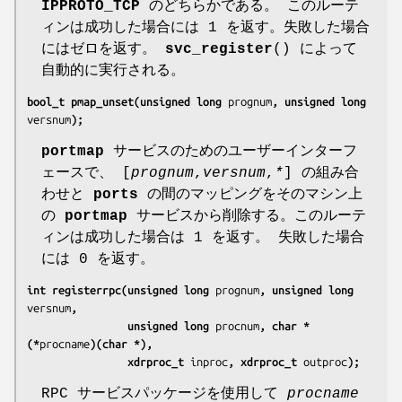
IPPROTO_TCP
のどちらかである。 このルーテ
ィンは成功した場合には 1 を返す。失敗した場合
にはゼロを返す。
svc_register
() によって
自動的に実行される。
bool_t pmap_unset(unsigned long 
prognum
, unsigned long 
versnum
);
portmap
サービスのためのユーザーインターフ
ェースで、 [
prognum
,
versnum
,
*
] の組み合
わせと
ports
の間のマッピングをそのマシン上
の
portmap
サービスから削除する。このルーテ
ィンは成功した場合は 1 を返す。 失敗した場合
には 0 を返す。
int registerrpc(unsigned long 
prognum
, unsigned long 
versnum
,
                unsigned long 
procnum
, char *
(*
procname
)(char *),
                xdrproc_t 
inproc
, xdrproc_t 
outproc
);
RPC サービスパッケージを使用して
procname