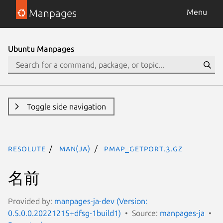
Manpages
Menu
Ubuntu Manpages
Toggle side navigation
resolute
man(ja)
pmap_getport.3.gz
名前
Provided by:
manpages-ja-dev (Version:
0.5.0.0.20221215+dfsg-1build1)
Source:
manpages-ja