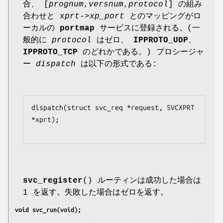
合、 [
prognum
,
versnum
,
protocol
] の組み
合わせと
xprt->xp_port
とのマッピングがロ
ーカルの
portmap
サービスに登録される。(一
般的に
protocol
はゼロ、
IPPROTO_UDP
、
IPPROTO_TCP
のどれかである。) プロシージャ
ー
dispatch
は以下の形式である:
dispatch(struct svc_req *request, SVCXPRT 
*xprt);

svc_register
() ルーティンは成功した場合は
1 を返す。失敗した場合はゼロを返す。
void svc_run(void);