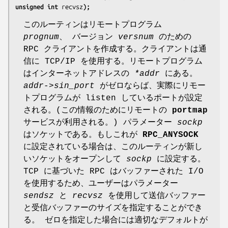
unsigned int 
recvsz
);
このルーティンはリモートプログラム
prognum
、 バージョン
versnum
のための
RPC クライアントを作成する。クライアントは通
信に TCP/IP を使用する。リモートプログラム
はインターネットアドレスの
*addr
にある。
addr->sin_port
がゼロならば、実際にリモー
トプログラムが listen しているポートが設定
される。(この情報のためにリモートの
portmap
サービスが利用される。) パラメーター
sockp
はソケットである。もしこれが
RPC_ANYSOCK
に設定されている場合は、このルーティンが新し
いソケットをオープンして
sockp
に設定する。
TCP に基づいた RPC はバッファーされた I/O
を使用するため、ユーザーはパラメーター
sendsz
と
recvsz
を使用して送信バッファー
と受信バッファーのサイズを指定することができ
る。 ゼロを指定した場合には適切なデフォルトが