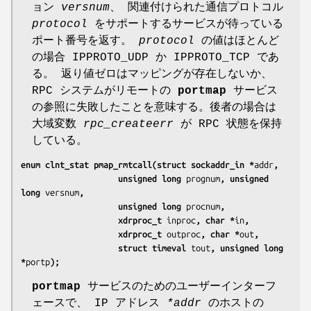
ョン
versnum
、 関連付けられた通信プロトコル
protocol
をサポートするサービスが待っている
ポート番号を返す。
protocol
の値はほとんど
の場合 IPPROTO_UDP か IPPROTO_TCP であ
る。 返り値ゼロはマッピングが存在しないか、
RPC システムがリモートの
portmap
サービス
の参照に失敗したことを意味する。後者の場合は
大域変数
rpc_createerr
が RPC 状態を保持
している。
enum clnt_stat pmap_rmtcall(struct sockaddr_in *
addr
,
                    unsigned long 
prognum
, unsigned 
long 
versnum
,
                    unsigned long 
procnum
,
                    xdrproc_t 
inproc
, char *
in
,
                    xdrproc_t 
outproc
, char *
out
,
                    struct timeval 
tout
, unsigned long 
*
portp
);
portmap
サービスのためのユーザーインターフ
ェースで、 IP アドレス
*addr
のホストの