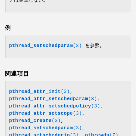
グは発生しない。
例
pthread_setschedparam
(3)
を参照。
関連項目
pthread_attr_init
(3)
,
pthread_attr_setschedparam
(3)
,
pthread_attr_setschedpolicy
(3)
,
pthread_attr_setscope
(3)
,
pthread_create
(3)
,
pthread_setschedparam
(3)
,
pthread_setschedprio
(3)
,
pthreads
(7)
,