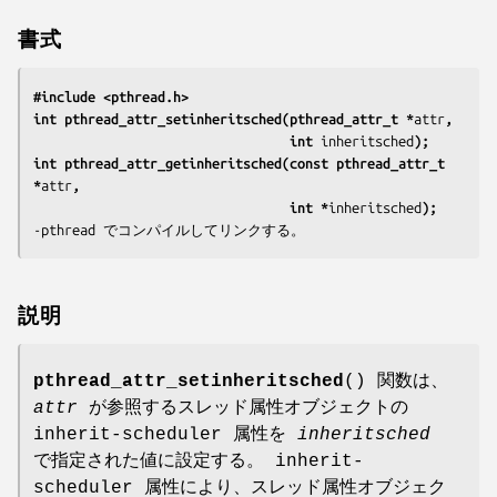
書式
#include <pthread.h>
int pthread_attr_setinheritsched(pthread_attr_t *
attr
,
                                 int 
inheritsched
);
int pthread_attr_getinheritsched(const pthread_attr_t 
*
attr
,
                                 int *
inheritsched
);
-pthread
 でコンパイルしてリンクする。
説明
pthread_attr_setinheritsched
() 関数は、
attr
が参照するスレッド属性オブジェクトの
inherit-scheduler 属性を
inheritsched
で指定された値に設定する。 inherit-
scheduler 属性により、スレッド属性オブジェク