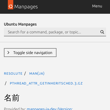
Manpages
Menu
Ubuntu Manpages
Toggle side navigation
resolute
man(ja)
pthread_attr_getinheritsched.3.gz
名前
Provided by:
manpages-ja-dev (Version: