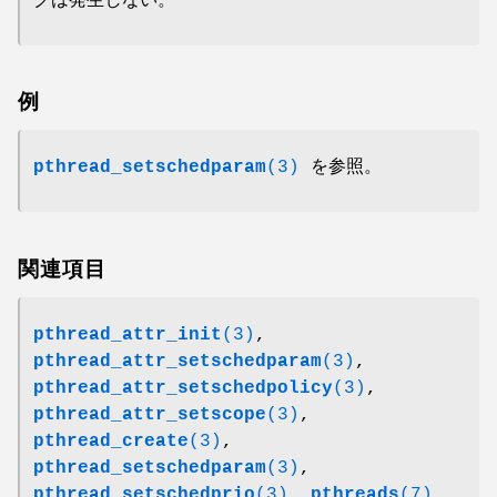
グは発生しない。
例
pthread_setschedparam
(3)
を参照。
関連項目
pthread_attr_init
(3)
,
pthread_attr_setschedparam
(3)
,
pthread_attr_setschedpolicy
(3)
,
pthread_attr_setscope
(3)
,
pthread_create
(3)
,
pthread_setschedparam
(3)
,
pthread_setschedprio
(3)
,
pthreads
(7)
,