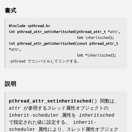
書式
#include <pthread.h>
int pthread_attr_setinheritsched(pthread_attr_t *
attr
,
                                 int 
inheritsched
);
int pthread_attr_getinheritsched(const pthread_attr_t 
*
attr
,
                                 int *
inheritsched
);
-pthread
 でコンパイルしてリンクする。
説明
pthread_attr_setinheritsched
() 関数は、
attr
が参照するスレッド属性オブジェクトの
inherit-scheduler 属性を
inheritsched
で指定された値に設定する。 inherit-
scheduler 属性により、スレッド属性オブジェク