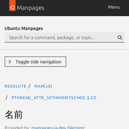
Manpages
Menu
Ubuntu Manpages
Toggle side navigation
resolute
man(ja)
pthread_attr_setinheritsched.3.gz
名前
Provided by:
manpages-ja-dev (Version: