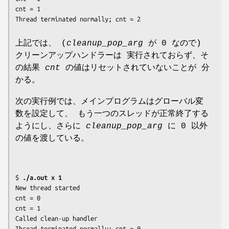
cnt = 1

上記では、 (
cleanup_pop_arg
が 0 なので)
クリーンアップハンドラーは 実行されておらず、そ
の結果
cnt
の値はリセットされていないことが 分
かる。
次の実行例では、メインプログラムはグローバル変
数を設定して、 もう一つのスレッドが正常終了する
ようにし、さらに
cleanup_pop_arg
に 0 以外
の値を渡している。
$ 
./a.out x 1
New thread started

cnt = 0

cnt = 1

Called clean-up handler
