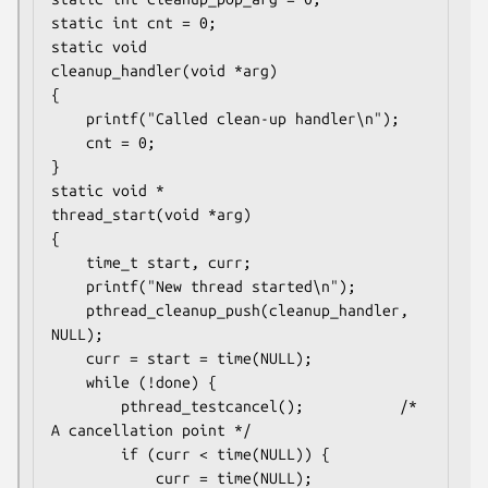
static int cnt = 0;

static void

cleanup_handler(void *arg)

{

    printf("Called clean-up handler\n");

    cnt = 0;

}

static void *

thread_start(void *arg)

{

    time_t start, curr;

    printf("New thread started\n");

    pthread_cleanup_push(cleanup_handler, 
NULL);

    curr = start = time(NULL);

    while (!done) {

        pthread_testcancel();           /* 
A cancellation point */

        if (curr < time(NULL)) {

            curr = time(NULL);
