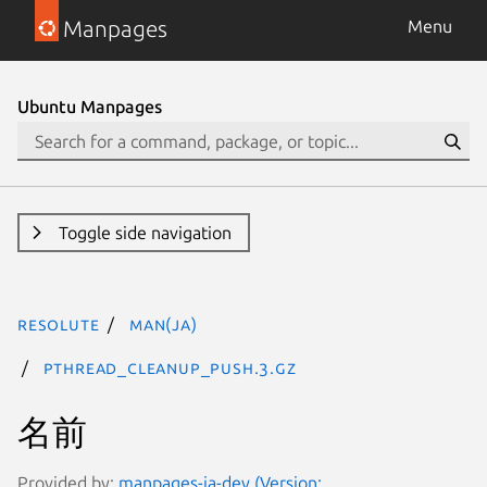
Manpages
Menu
Ubuntu Manpages
Toggle side navigation
resolute
man(ja)
pthread_cleanup_push.3.gz
名前
Provided by:
manpages-ja-dev (Version: