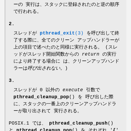
ーの 実行は、スタックに登録されたのと逆の順序
で行われる。
2.
スレッドが
pthread_exit
(3)
を呼び出して終
了する際に、全てのクリーン アップハンドラーが
上の項目で述べたのと同様に実行される。 (スレ
ッドがスレッド開始関数からの
return
の実行
により終了する場合に は、クリーンアップハンド
ラーは
呼び出されない
。)
3.
スレッドが 0 以外の
execute
引数で
pthread_cleanup_pop
() を 呼び出した際
に、スタックの一番上のクリーンアップハンドラ
ーが取り出されて 実行される。
POSIX.1 では、
pthread_cleanup_push
()
と
pthread_cleanup_pop
() を それぞれ '
{
'