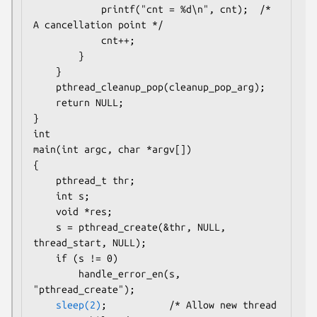
            printf("cnt = %d\n", cnt);  /* 
A cancellation point */

            cnt++;

        }

    }

    pthread_cleanup_pop(cleanup_pop_arg);

    return NULL;

}

int

main(int argc, char *argv[])

{

    pthread_t thr;

    int s;

    void *res;

    s = pthread_create(&thr, NULL, 
thread_start, NULL);

    if (s != 0)

        handle_error_en(s, 
"pthread_create");

sleep(2)
;           /* Allow new thread 