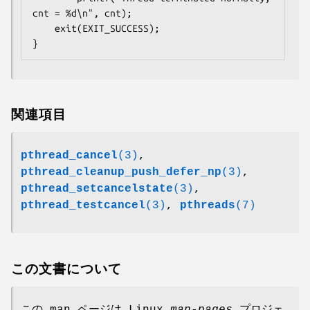
cnt = %d\n", cnt);

    exit(EXIT_SUCCESS);

関連項目
pthread_cancel
(3)
,
pthread_cleanup_push_defer_np
(3)
,
pthread_setcancelstate
(3)
,
pthread_testcancel
(3)
,
pthreads
(7)
この文書について