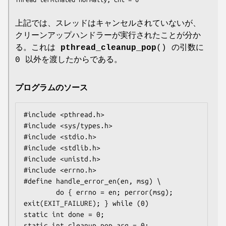
上記では、スレッドはキャンセルされていないが、
クリーンアップハンドラーが実行されたことが分か
る。これは
pthread_cleanup_pop
() の引数に
0 以外を渡したからである。
プログラムのソース
#include <pthread.h>

#include <sys/types.h>

#include <stdio.h>

#include <stdlib.h>

#include <unistd.h>

#include <errno.h>

#define handle_error_en(en, msg) \

        do { errno = en; perror(msg); 
exit(EXIT_FAILURE); } while (0)

static int done = 0;

static int cleanup_pop_arg = 0;
