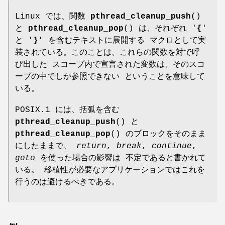
Linux では、関数
pthread_cleanup_push
()
と
pthread_cleanup_pop
() は、それぞれ '
{
'
と '
}
' を含むテキストに展開する マクロとして実
装されている。このことは、これらの関数を対で呼
び出した スコープ内で宣言された変数は、そのスコ
ープの中でしか参照できない ということを意味して
いる。
POSIX.1 には、括弧を含む
pthread_cleanup_push
() と
pthread_cleanup_pop
() のブロックをそのまま
にしたままで、
return
,
break
,
continue
,
goto
を使った場合の影響は 不定であると書かれて
いる。 移植性が必要なアプリケーションではこれを
行うのは避けるべきである。