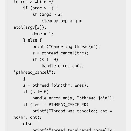
to run a while */

    if (argc > 1) {

        if (argc > 2)

            cleanup_pop_arg = 
atoi(argv[2]);

        done = 1;

    } else {

        printf("Canceling thread\n");

        s = pthread_cancel(thr);

        if (s != 0)

            handle_error_en(s, 
"pthread_cancel");

    }

    s = pthread_join(thr, &res);

    if (s != 0)

        handle_error_en(s, "pthread_join");

    if (res == PTHREAD_CANCELED)

        printf("Thread was canceled; cnt = 
%d\n", cnt);

    else

        printf("Thread terminated normally; 