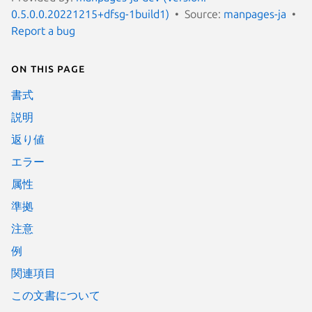
0.5.0.0.20221215+dfsg-1build1)
Source:
manpages-ja
Report a bug
On this page
書式
説明
返り値
エラー
属性
準拠
注意
例
関連項目
この文書について