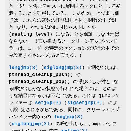
と '
}
' を含むテキストに展開するマクロと して実
装することを許容している。 このため、呼び出し側
では、これらの関数の呼び出しが同じ関数の中で対
と なり、かつ文法的に同じネストレベル
(nesting level) になることを保証 しなければ
ならない。 (言い換えると、クリーンアップハンド
ラーは、コード の特定のセクションの実行の中での
み設定するものであると言える。)
longjmp
(3)
(
siglongjmp
(3)
) の呼び出しは、
pthread_cleanup_push
() や
pthread_cleanup_pop
() の呼び出しが対と な
る呼び出しがない状態で行われた場合には、どのよ
うな結果になるかは不定 である。これは jump バ
ッファーは
setjmp
(3)
(
sigsetjmp
(3)
) によ
り設 定されるからである。同様に、クリーンアップ
ハンドラー内からの
longjmp
(3)
(
siglongjmp
(3)
) の呼び出しも、jump バッフ
ァーがハンドラー 内で
setjmp
(3)