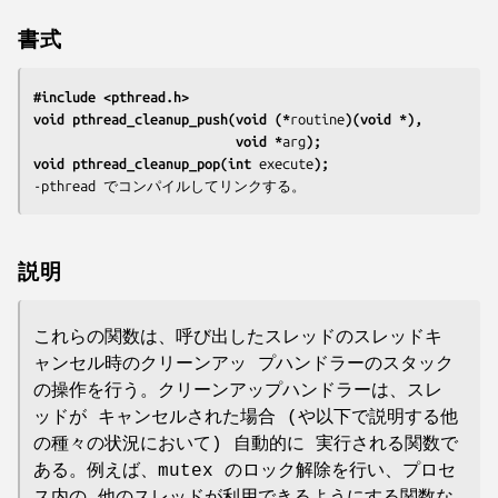
書式
#include <pthread.h>
void pthread_cleanup_push(void (*
routine
)(void *),
                          void *
arg
);
void pthread_cleanup_pop(int 
execute
);
-pthread
 でコンパイルしてリンクする。
説明
これらの関数は、呼び出したスレッドのスレッドキ
ャンセル時のクリーンアッ プハンドラーのスタック
の操作を行う。クリーンアップハンドラーは、スレ
ッドが キャンセルされた場合 (や以下で説明する他
の種々の状況において) 自動的に 実行される関数で
ある。例えば、mutex のロック解除を行い、プロセ
ス内の 他のスレッドが利用できるようにする関数な