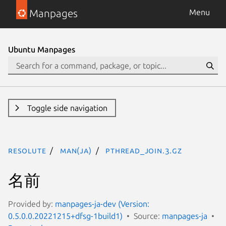
Manpages
Menu
Ubuntu Manpages
Toggle side navigation
resolute
man(ja)
pthread_join.3.gz
名前
Provided by:
manpages-ja-dev (Version:
0.5.0.0.20221215+dfsg-1build1)
Source:
manpages-ja