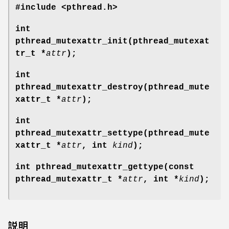
#include <pthread.h>
int
pthread_mutexattr_init(pthread_mutexat
tr_t *
attr
);
int
pthread_mutexattr_destroy(pthread_mute
xattr_t *
attr
);
int
pthread_mutexattr_settype(pthread_mute
xattr_t *
attr
, int
kind
);
int pthread_mutexattr_gettype(const
pthread_mutexattr_t *
attr
, int *
kind
);
説明