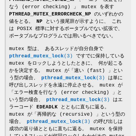
なう (error checking) 」 mutex を表す
PTHREAD_MUTEX_ERRORCHECK_NP
のいずれかの
値をとる。
NP
という接尾辞が示すように、 これ
は POSIX 標準に対するポータブルでない拡張で、
ポータブルなプログラムでは用いるべきでない。
mutex 型は、 あるスレッドが自分自身で
pthread_mutex_lock
(3)
ですでに保持している
mutex をロックしようとしたときに、 何が起こる
かを決定する。 mutex が「速い (fast) 」とい
う型の場合、
pthread_mutex_lock
(3)
は単に
呼び出しスレッドを永遠に停止させる。 mutex が
「エラー検査を行なう (error checking) 」と
いう型の場合、
pthread_mutex_lock
(3)
はエ
ラーコード
EDEADLK
とともに直ちに返る。
mutex が「再帰的な (recursive) 」という型の
場合、
pthread_mutex_lock
(3)
の呼び出しは
成功の返り値とともに直ちに返る。 mutex を保持