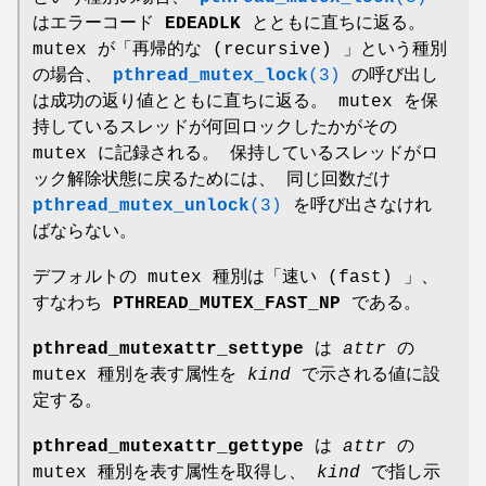
はエラーコード
EDEADLK
とともに直ちに返る。
mutex が「再帰的な (recursive) 」という種別
の場合、
pthread_mutex_lock
(3)
の呼び出し
は成功の返り値とともに直ちに返る。 mutex を保
持しているスレッドが何回ロックしたかがその
mutex に記録される。 保持しているスレッドがロ
ック解除状態に戻るためには、 同じ回数だけ
pthread_mutex_unlock
(3)
を呼び出さなけれ
ばならない。
デフォルトの mutex 種別は「速い (fast) 」、
すなわち
PTHREAD_MUTEX_FAST_NP
である。
pthread_mutexattr_settype
は
attr
の
mutex 種別を表す属性を
kind
で示される値に設
定する。
pthread_mutexattr_gettype
は
attr
の
mutex 種別を表す属性を取得し、
kind
で指し示