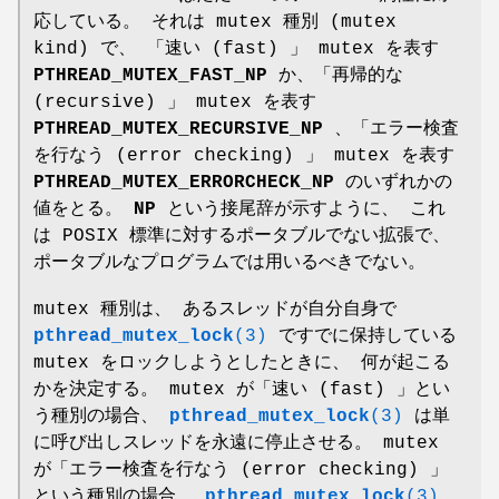
応している。 それは mutex 種別 (mutex
kind) で、 「速い (fast) 」 mutex を表す
PTHREAD_MUTEX_FAST_NP
か、「再帰的な
(recursive) 」 mutex を表す
PTHREAD_MUTEX_RECURSIVE_NP
、「エラー検査
を行なう (error checking) 」 mutex を表す
PTHREAD_MUTEX_ERRORCHECK_NP
のいずれかの
値をとる。
NP
という接尾辞が示すように、 これ
は POSIX 標準に対するポータブルでない拡張で、
ポータブルなプログラムでは用いるべきでない。
mutex 種別は、 あるスレッドが自分自身で
pthread_mutex_lock
(3)
ですでに保持している
mutex をロックしようとしたときに、 何が起こる
かを決定する。 mutex が「速い (fast) 」とい
う種別の場合、
pthread_mutex_lock
(3)
は単
に呼び出しスレッドを永遠に停止させる。 mutex
が「エラー検査を行なう (error checking) 」
という種別の場合、
pthread_mutex_lock
(3)