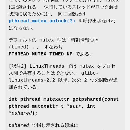
しているスレッドが何回ロックしたかがその mutex
に記録される。 保持しているスレッドがロック解除
状態に戻るためには、 同じ回数だけ
pthread_mutex_unlock
(3)
を呼び出さなけれ
ばならない。
デフォルトの mutex 型は「時刻情報つき
(timed) 」、 すなわち
PTHREAD_MUTEX_TIMED_NP
である。
[訳注2] LinuxThreads では mutex をプロセ
ス間で共有することはできない。 glibc-
linuxthreads-2.2 以降、次の 2 つの関数が追
加されている。
int pthread_mutexattr_getpshared(const
pthread_mutexattr_t *
attr
, int
*
pshared
);
pshared
で指し示される領域に