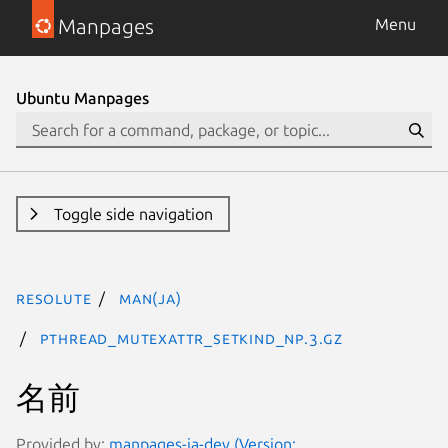
Manpages
Menu
Ubuntu Manpages
Toggle side navigation
resolute
man(ja)
pthread_mutexattr_setkind_np.3.gz
名前
Provided by:
manpages-ja-dev (Version: