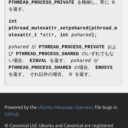
PTHREAD_PROCESS_PRIVATE
を格納し、常に 0
を返す。
int
pthread_mutexattr_setpshared(pthread_m
utexattr_t *
attr
, int
pshared
);
pshared
が
PTHREAD_PROCESS_PRIVATE
およ
び
PTHREAD_PROCESS_SHARED
のいずれでもな
い場合、
EINVAL
を返す。
pshared
が
PTHREAD_PROCESS_SHARED
の場合、
ENOSYS
を返す。 それ以外の場合、 0 を返す。
Powered by the
Ubuntu Manpage Operator
, file bugs in
GitHub
© Canonical Ltd. Ubuntu and Canonical are registered