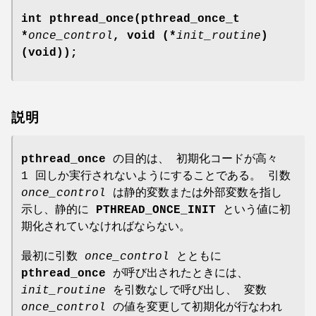
int pthread_once(pthread_once_t
*
once_control
, void (*
init_routine
)
(void));
説明
pthread_once
の目的は、 初期化コードが高々
1 回しか実行されないようにすることである。 引数
once_control
は静的変数または外部変数を指し
示し、静的に
PTHREAD_ONCE_INIT
という値に初
期化されていなければならない。
最初に引数
once_control
とともに
pthread_once
が呼び出されたときには、
init_routine
を引数なしで呼び出し、 変数
once_control
の値を変更して初期化が行なわれ