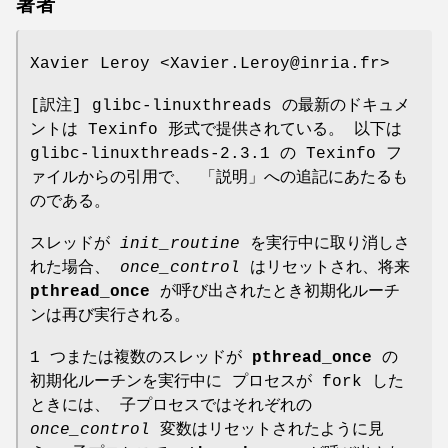
著者
Xavier Leroy <Xavier.Leroy@inria.fr>
[訳注] glibc-linuxthreads の最新のドキュメ
ントは Texinfo 形式で提供されている。 以下は
glibc-linuxthreads-2.3.1 の Texinfo フ
ァイルからの引用で、 「説明」への追記にあたるも
のである。
スレッドが
init_routine
を実行中に取り消しさ
れた場合、
once_control
はリセットされ、将来
pthread_once
が呼び出されたとき初期化ルーチ
ンは再び実行される。
1 つまたは複数のスレッドが
pthread_once
の
初期化ルーチンを実行中に プロセスが fork した
ときには、 子プロセスではそれぞれの
once_control
変数はリセットされたように見