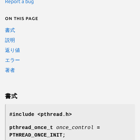
Report a bug
On this page
書式
説明
返り値
エラー
著者
書式
#include <pthread.h>
pthread_once_t
once_control
=
PTHREAD_ONCE_INIT;