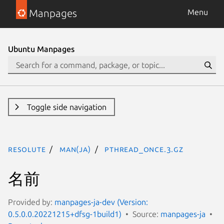
Manpages
Menu
Ubuntu Manpages
Toggle side navigation
resolute
man(ja)
pthread_once.3.gz
名前
Provided by:
manpages-ja-dev (Version:
0.5.0.0.20221215+dfsg-1build1)
Source:
manpages-ja