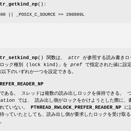
tr_getkind_np
():
500 || _POSIX_C_SOURCE >= 200809L
tr_setkind_np
() 関数は、
attr
が参照する読み書きロ
ック種別 (lock kind)」を
pref
で指定された値に設
以下のいずれか一つを設定できる。
REFER_READER_NP
である。 スレッドは複数の読み出しロックを保持できる。 つま
ification では、 読み出し側がロックをかけようとした
されていない。
PTHREAD_RWLOCK_PREFER_READER_NP
に設
待っていたとしても、読み出し側が要求したロックを受け取る
。