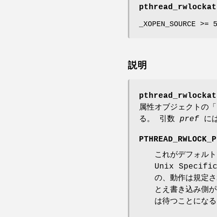
pthread_rwlockat
_XOPEN_SOURCE >= 
説明
pthread_rwlockat
属性オブジェクトの「ロ
る。 引数
pref
には
PTHREAD_RWLOCK_P
これがデフォルト
Unix Spec
の、動作は規定
とえ書き込み側が
は待つことになる