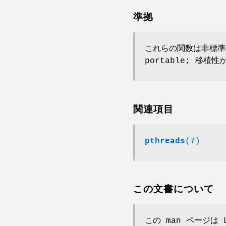
準拠
これらの関数は非標準の
portable; 移
関連項目
pthreads
(7)
この文書について
この man ページは 