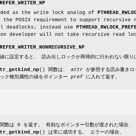
REFER_WRITER_NP
nded as the write lock analog of
PTHREAD_RWLO
e the POSIX requirement to support recursive 
al deadlocks; instead use
PTHREAD_RWLOCK_PREF
ion developer will not take recursive read lo
REFER_WRITER_NONRECURSIVE_NP
値に設定すると、 読み出しロックが再帰的に行われない限り
tr_getkind_np
() 関数は、
attr
が参照する読み書きロ
ロック種別属性の値をポインター
pref
に入れて返す。
関数は 0 を返す。 有効なポインター引数が渡された場合、
tr_getkind_np
() は常に成功する。 エラーの場合、