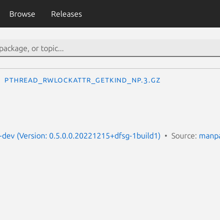
Browse
Releases
pthread_rwlockattr_getkind_np.3.gz
dev (Version: 0.5.0.0.20221215+dfsg-1build1)
Source:
manpa