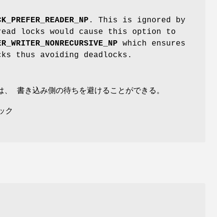
CK_PREFER_READER_NP
. This is ignored by
read locks would cause this option to
ER_WRITER_NONRECURSIVE_NP
which ensures
cks thus avoiding deadlocks.
は、 書き込み側の待ちを避けることができる。
ック