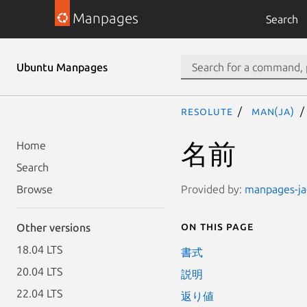
Manpages
Search
Ubuntu Manpages
resolute
man(ja)
名前
Home
Search
Provided by:
manpages-ja-
Browse
On this page
Other versions
18.04 LTS
書式
20.04 LTS
説明
22.04 LTS
返り値