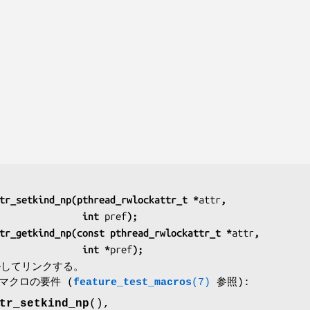
tr_setkind_np(pthread_rwlockattr_t *
attr
,
                                   int 
pref
);
tr_getkind_np(const pthread_rwlockattr_t *
attr
,
                                   int *
pref
);
ルしてリンクする。
査マクロの要件 (
feature_test_macros
(7)
参照):
tr_setkind_np
(),