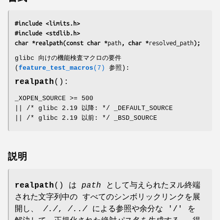
#include <limits.h>
#include <stdlib.h>
char *realpath(const char *
path
, char *
resolved_path
);
glibc 向けの機能検査マクロの要件
(
feature_test_macros
(7)
参照):
realpath
():
_XOPEN_SOURCE >= 500
|| /* glibc 2.19 以降: */ _DEFAULT_SOURCE
|| /* glibc 2.19 以前: */ _BSD_SOURCE
説明
realpath
() は
path
として与えられたヌル終端
された文字列中の すべてのシンボリックリンクを展
開し、
/./
,
/../
による参照や余分な '/' を