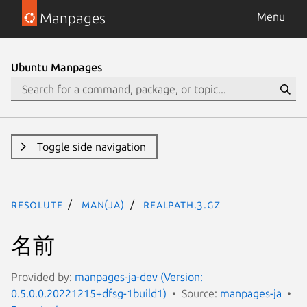
Manpages
Menu
Ubuntu Manpages
Toggle side navigation
resolute
man(ja)
realpath.3.gz
名前
Provided by:
manpages-ja-dev (Version:
0.5.0.0.20221215+dfsg-1build1)
Source:
manpages-ja