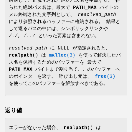
解決して、正規化された絶対パス名を生成する。 得
られた絶対パス名は、最大で
PATH_MAX
バイトの
ヌル終端された文字列として、
resolved_path
により参照されるバッファーに格納される。 結果と
して返るパスの中には、シンボリックリンクや
/./
,
/../
といった要素は含まれない。
resolved_path
に NULL が指定されると、
realpath
() は
malloc
(3)
を使って解決したパ
ス名を保持するためのバッファーを 最大で
PATH_MAX
バイトまで割り当て、このバッファーへ
のポインターを返す。 呼び出し元は、
free
(3)
を使ってこのバッファーを解放すべきである。
返り値
エラーがなかった場合、
realpath
() は