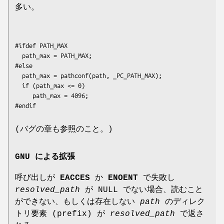
多い。
#ifdef PATH_MAX

  path_max = PATH_MAX;

#else

  path_max = pathconf(path, _PC_PATH_MAX);

  if (path_max <= 0)

	 path_max = 4096;

(バグの章も参照のこと。)
GNU による拡張
呼び出しが
EACCES
か
ENOENT
で失敗し
resolved_path
が NULL でない場合、読むこと
ができない、もしくは存在しない
path
のディレク
トリ要素 (prefix) が
resolved_path
で返さ