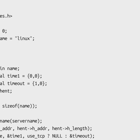
es.h>

0;

ame = "linux";
