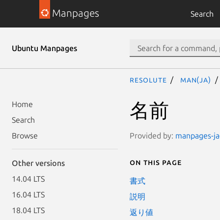
Manpages
Search
Ubuntu Manpages
resolute
man(ja)
名前
Home
Search
Provided by:
manpages-ja-
Browse
On this page
Other versions
14.04 LTS
書式
16.04 LTS
説明
18.04 LTS
返り値