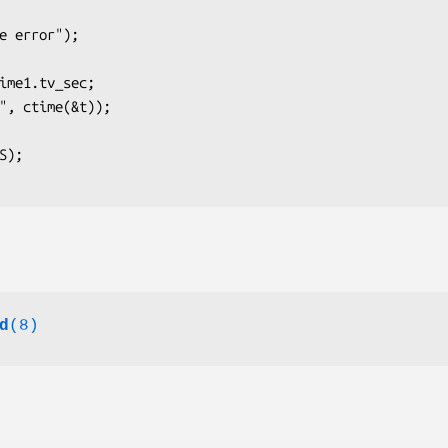
d
(8)