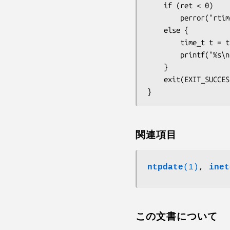
    if (ret < 0)

        perror("rtime error");

    else {

        time_t t = time1.tv_sec;

        printf("%s\n", ctime(&t));

    }

    exit(EXIT_SUCCESS);

関連項目
ntpdate
(1)
,
inet
この文書について