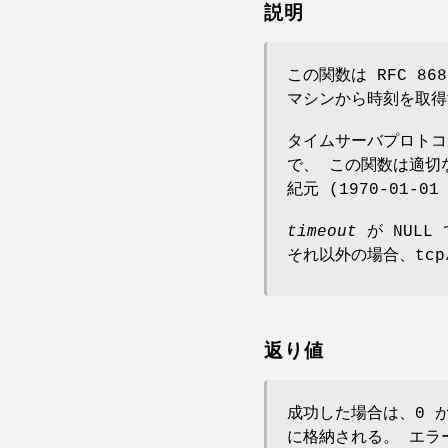
説明
この関数は RFC 8
マシンから時刻を取得
タイムサーバプロトコルは
で、 この関数は適切
紀元 (1970-01-0
timeout
が NULL
それ以外の場合、tcp
返り値
成功した場合は、0 
に格納される。 エラ