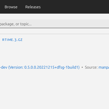
Browse
Releases
rtime.3.gz
dev (Version: 0.5.0.0.20221215+dfsg-1build1)
Source:
manpa