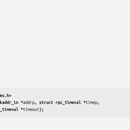
es.h>
kaddr_in *
addrp
, struct rpc_timeval *
timep
,
t rpc_timeval *
timeout
);