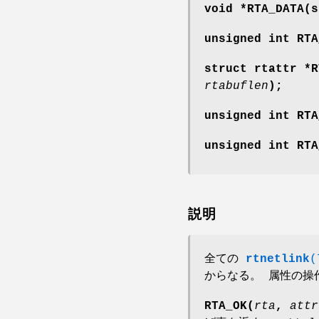
void *RTA_DATA(s
unsigned int RTA
struct rtattr *R
rtabuflen
);
unsigned int RT
unsigned int RT
説明
全ての
rtnetlink
(
からなる。 属性の操
RTA_OK(
rta
,
attr