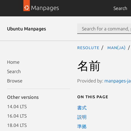
Manpages
Search
Ubuntu Manpages
resolute
man(ja)
名前
Home
Search
Provided by:
manpages-ja-
Browse
On this page
Other versions
14.04 LTS
書式
16.04 LTS
説明
18.04 LTS
準拠