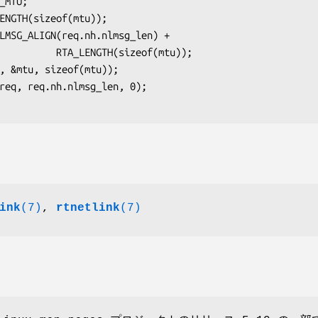
_MTU;

ENGTH(sizeof(mtu));

LMSG_ALIGN(req.nh.nlmsg_len) +

NGTH(sizeof(mtu));

, &mtu, sizeof(mtu));

ink
(7)
,
rtnetlink
(7)