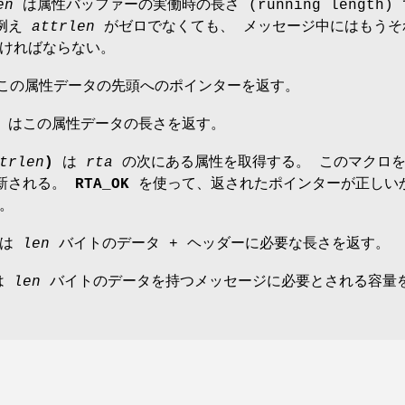
en
は属性バッファーの実働時の長さ (running length)
、例え
attrlen
がゼロでなくても、 メッセージ中にはもうそ
ければならない。
この属性データの先頭へのポインターを返す。
はこの属性データの長さを返す。
trlen
)
は
rta
の次にある属性を取得する。 このマクロ
新される。
RTA_OK
を使って、返されたポインターが正しい
。
は
len
バイトのデータ + ヘッダーに必要な長さを返す。
は
len
バイトのデータを持つメッセージに必要とされる容量