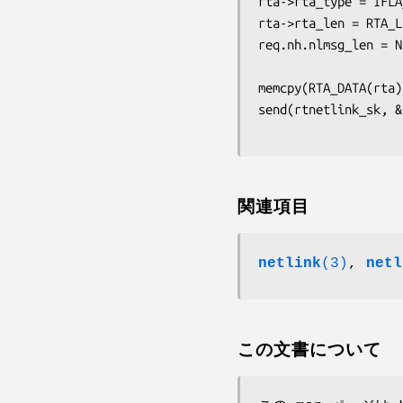
rta->rta_type = IFLA
rta->rta_len = RTA_L
req.nh.nlmsg_len = N
                              RTA_LE
memcpy(RTA_DATA(rta)
関連項目
netlink
(3)
,
netl
この文書について