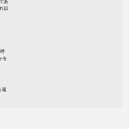
 であ
れ以
を呼
かを
を返