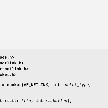
pes.h>
netlink.h>
rtnetlink.h>
cket.h>
t = socket(AF_NETLINK, int
socket_type
,
t rtattr *
rta
, int
rtabuflen
);