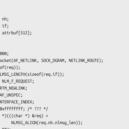
000;

ocket(AF_NETLINK, SOCK_DGRAM, NETLINK_ROUTE);

of(req));

LMSG_LENGTH(sizeof(req.if));

 NLM_F_REQUEST;

RTM_NEWLINK;

AF_UNSPEC;

NTERFACE_INDEX;

0xffffffff; /* ??? */

 *)(((char *) &req) +

lmsg_len));
