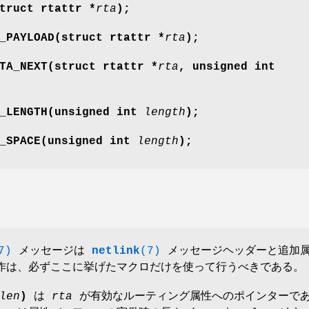
truct rtattr *
rta
);
_PAYLOAD(struct rtattr *
rta
);
TA_NEXT(struct rtattr *
rta
, unsigned int
A_LENGTH(unsigned int
length
);
A_SPACE(unsigned int
length
);
7)
メッセージは
netlink
(7)
メッセージヘッダーと追加
作は、必ずここに挙げたマクロだけを使って行うべきである。
len
)
は
rta
が有効なルーティング属性へのポインターで