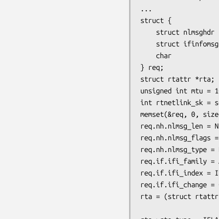
...

struct {

    struct nlmsghdr  nh;

    struct ifinfomsg if;

    char             attrbuf[512];

} req;

struct rtattr *rta;

unsigned int mtu = 1
int rtnetlink_sk = s
memset(&req, 0, size
req.nh.nlmsg_len = N
req.nh.nlmsg_flags =
req.nh.nlmsg_type = 
req.if.ifi_family = 
req.if.ifi_index = I
req.if.ifi_change = 
rta = (struct rtattr
                         NLMSG_ALIGN(req.nh.n