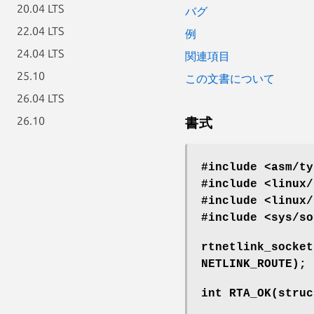
20.04 LTS
バグ
22.04 LTS
例
24.04 LTS
関連項目
25.10
この文書について
26.04 LTS
26.10
書式
#include <asm/ty
#include <linux/
#include <linux/
#include <sys/so
rtnetlink_socke
NETLINK_ROUTE);
int RTA_OK(struc