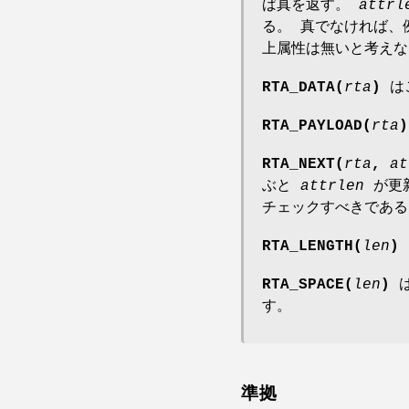
ば真を返す。
attrl
る。 真でなければ
上属性は無いと考えな
RTA_DATA(
rta
)
は
RTA_PAYLOAD(
rta
)
RTA_NEXT(
rta
,
at
ぶと
attrlen
が更
チェックすべきである
RTA_LENGTH(
len
)
RTA_SPACE(
len
)
す。
準拠