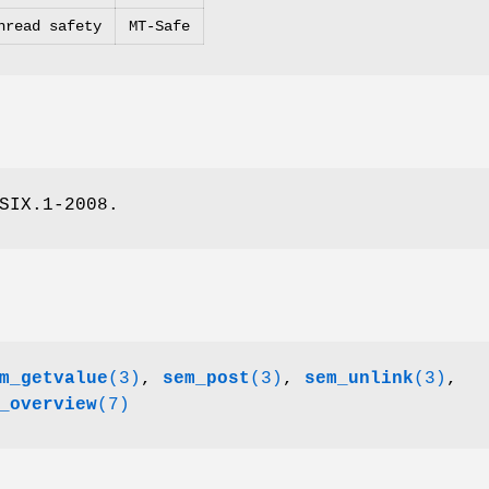
hread safety
MT-Safe
SIX.1-2008.
m_getvalue
(3)
,
sem_post
(3)
,
sem_unlink
(3)
,
_overview
(7)