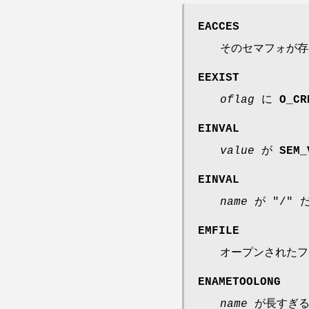
EACCES
そのセマフォが存
EEXIST
oflag
に
O_CR
EINVAL
value
が
SEM_
EINVAL
name
が "/"
EMFILE
オープンされたフ
ENAMETOOLONG
name
が長すぎる