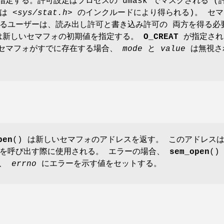
 を 指定する。許可設定はプロセスの umask でマスクされる (
義は
<sys/stat.h>
のインクルードにより得られる)。 セマ
るユーザーは、読み出し許可と書き込み許可の 両方を得る必
新しいセマフォの初期値を指定する。
O_CREAT
が指定され
セマフォがすでに存在する場合、
mode
と
value
は無視さ
pen
() は新しいセマフォのアドレスを返す。 このアドレス
数を呼び出す際に使用される。 エラーの場合、
sem_open
()
し、
errno
にエラーを示す値をセットする。