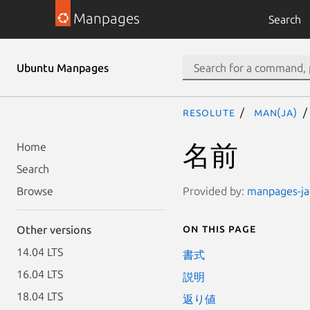
Manpages
Search
Ubuntu Manpages
resolute
man(ja)
名前
Home
Search
Provided by:
manpages-ja-
Browse
On this page
Other versions
14.04 LTS
書式
16.04 LTS
説明
18.04 LTS
返り値