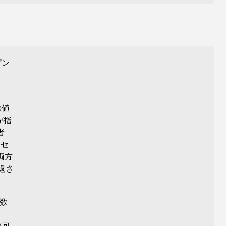
プン
の値
が指
者
ロセ
両方
返さ
数