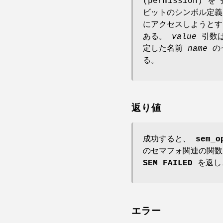
(permission)
ビットのシンボル定
にアクセスしようとす
ある。
value
引数は
定した名前
name
の
る。
返り値
成功すると、
sem_o
のセマフォ関連の関
SEM_FAILED
を返
エラー