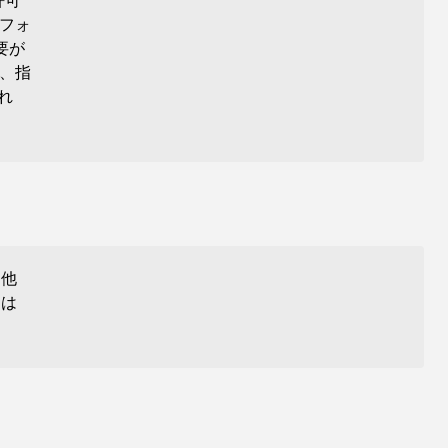
許可
フォ
要が
、指
れ
は他
 は