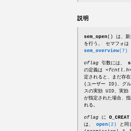
説明
sem_open
() は、
を行う。 セマフォ
sem_overview
(7)
oflag
引数には、
s
の定義は
<fcntl.h
定されると、まだ存在
(ユーザー ID)、グ
スの実効 UID、実効
が指定された場合、
れる。
oflag
に
O_CREAT
は、
open
(2)
と同