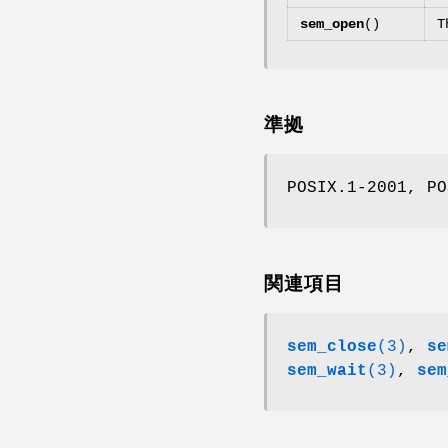
sem_open
()
T
準拠
POSIX.1-2001, PO
関連項目
sem_close
(3)
,
se
sem_wait
(3)
,
sem