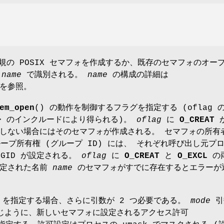
新規の POSIX セマフォを作成するか、既存のセマフォのオー
は
name
で識別される。
name
の構成の詳細は
を参照。
em_open
() の動作を制御するフラグを指定する (oflag 
>
のインクルードにより得られる)。
oflag
に
O_CREAT
しない場合にはそのセマフォが作成される。 セマフォの所有
ループ所有権 (グループ ID) には、 それぞれ呼び出し元プ
 GID が設定される。
oflag
に
O_CREAT
と
O_EXCL
の
指定された名前
name
のセマフォがすでに存在するとエラーが
を指定する場合、さらに引数が 2 つ必要である。
mode
引
じように、新しいセマフォに設定されるアクセス許可