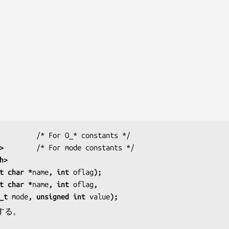
>
h>
t char *
name
, int 
oflag
);
t char *
name
, int 
oflag
,
   mode_t 
mode
, unsigned int 
value
);
する。