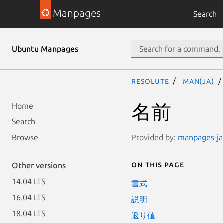
Manpages
Search
Ubuntu Manpages
resolute
man(ja)
名前
Home
Search
Provided by:
manpages-ja-
Browse
On this page
Other versions
14.04 LTS
書式
16.04 LTS
説明
18.04 LTS
返り値