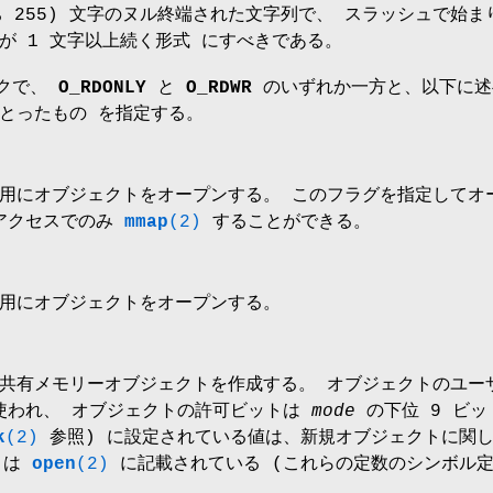
 255) 文字のヌル終端された文字列で、 スラッシュで始ま
が 1 文字以上続く形式 にすべきである。
クで、
O_RDONLY
と
O_RDWR
のいずれか一方と、以下に述
とったもの を指定する。
用にオブジェクトをオープンする。 このフラグを指定してオ
 アクセスでのみ
mmap
(2)
することができる。
用にオブジェクトをオープンする。
共有メモリーオブジェクトを作成する。 オブジェクトのユー
が使われ、 オブジェクトの許可ビットは
mode
の下位 9 ビッ
k
(2)
参照) に設定されている値は、新規オブジェクトに関
)は
open
(2)
に記載されている (これらの定数のシンボル