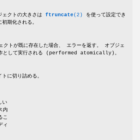
ブジェクトの大きさは
ftruncate
(2)
を使って設定でき
に初期化される。
ェクトが既に存在した場合、 エラーを返す。 オブジェ
行される (performed atomically)。
イトに切り詰める。
しい
ス内
るこ
ディ