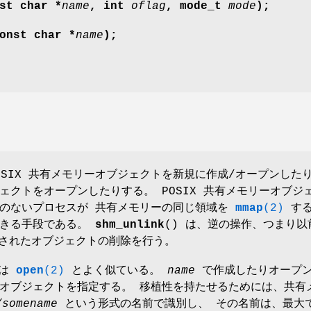
st char *
name
, int
oflag
, mode_t
mode
);
onst char *
name
);
。
POSIX 共有メモリーオブジェクトを新規に作成/オープンした
ェクトをオープンしたりする。 POSIX 共有メモリーオブジ
係のないプロセスが 共有メモリーの同じ領域を
mmap
(2)
する
できる手段である。
shm_unlink
() は、逆の操作、つまり以
成されたオブジェクトの削除を行う。
作は
open
(2)
とよく似ている。
name
で作成したりオープ
オブジェクトを指定する。 移植性を持たせるためには、共有
/somename
という形式の名前で識別し、 その名前は、最大