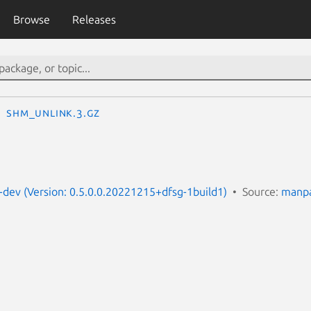
Browse
Releases
shm_unlink.3.gz
dev (Version: 0.5.0.0.20221215+dfsg-1build1)
Source:
manpa