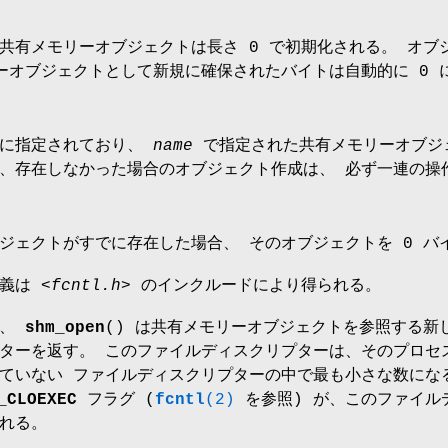
共有メモリーオブジェクトは長さ 0 で初期化される。 オ
ーオブジェクトとして新規に確保されたバイトは自動的に 0 
に指定されており、
name
で指定された共有メモリーオブジ
存在しなかった場合のオブジェクト作成は、 必ず一連の操作として実
ジェクトがすでに存在した場合、 そのオブジェクトを 0 バ
定義は
<fcntl.h>
のインクルードにより得られる。
合、
shm_open
() は共有メモリーオブジェクトを参照する新
ターを返す。 このファイルディスクリプターは、そのプロセ
ていない ファイルディスクリプターの中で最も小さな数にな
_CLOEXEC
フラグ (
fcntl
(2)
を参照) が、このファイル
れる。