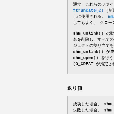
通常、これらのファイ
ftruncate
(2)
(新
しに使用される。
mm
してもよく、 クロー
shm_unlink
() の
名を削除し、すべての
ジェクトの割り当てを
shm_unlink
() 
shm_open
() を行う
(
O_CREAT
が指定され
返り値
成功した場合、
shm
失敗した場合、
shm