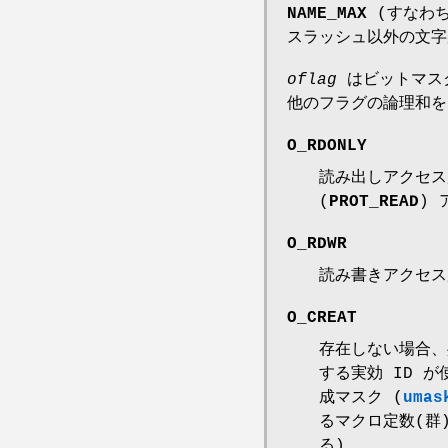
NAME_MAX
(すなわち
スラッシュ以外の文字
oflag
はビットマス
他のフラグの論理和を
O_RDONLY
読み出しアクセス
(
PROT_READ
)
O_RDWR
読み書きアクセス
O_CREAT
存在しない場合、
する実効 ID 
成マスク (
umas
るマクロ定数(群
る)。