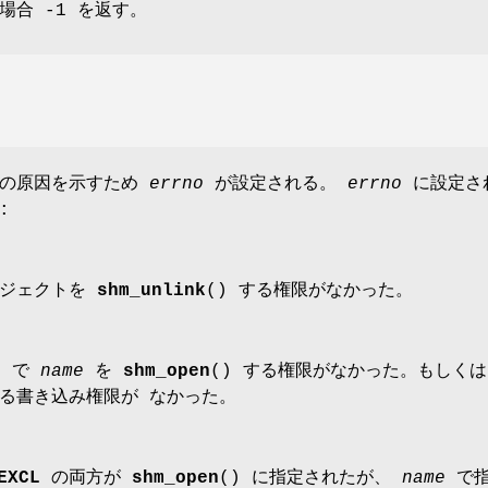
場合 -1 を返す。
ーの原因を示すため
errno
が設定される。
errno
に設定さ
:
ブジェクトを
shm_unlink
() する権限がなかった。
e
で
name
を
shm_open
() する権限がなかった。もしく
る書き込み権限が なかった。
EXCL
の両方が
shm_open
() に指定されたが、
name
で指