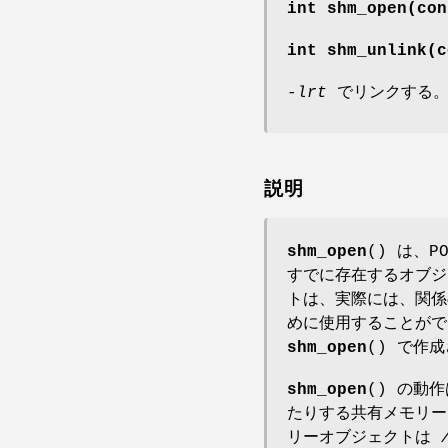
int shm_open(con
int shm_unlink(c
-lrt
でリンクする
説明
shm_open
() は、
すでに存在するオブジ
トは、実際には、関
めに使用することが
shm_open
() で作
shm_open
() の動
たりする共有メモリー
リーオブジェクトは