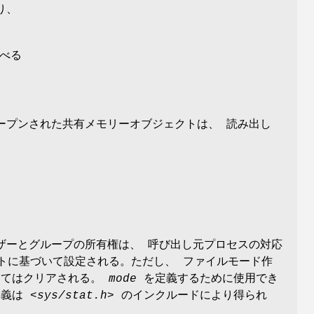
り、
べる
ープンされた共有メモリーオブジェクトは、 読み出し
ザーとグループの所有権は、 呼び出し元プロセスの対応
トに基づいて設定される。ただし、 ファイルモード作
してはクリアされる。
mode
を定義するために使用でき
定義は
<sys/stat.h>
のインクルードにより得られ