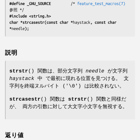
#define _GNU_SOURCE
         /* 
feature_test_macros(7)
参照 */
#include <string.h>
char *strcasestr(const char *
haystack
, const char 
*
needle
);
説明
strstr
() 関数は、部分文字列
needle
が文字列
haystack
中 で最初に現れる位置を見つける。 文
字列を終端ヌルバイト ('\0') は比較されない。
strcasestr
() 関数は
strstr
() 関数と同様だ
が、 両方の引数に対して大文字小文字を無視する。
返り値