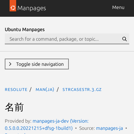
Manpages
Menu
Ubuntu Manpages
Toggle side navigation
resolute
man(ja)
strcasestr.3.gz
名前
Provided by:
manpages-ja-dev (Version:
0.5.0.0.20221215+dfsg-1build1)
Source:
manpages-ja