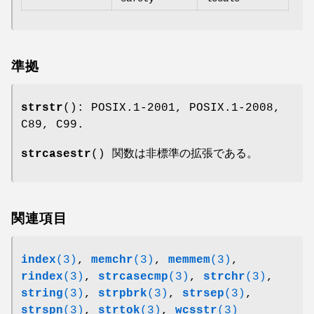
準拠
strstr
(): POSIX.1-2001, POSIX.1-2008,
C89, C99.
strcasestr
() 関数は非標準の拡張である。
関連項目
index
(3)
,
memchr
(3)
,
memmem
(3)
,
rindex
(3)
,
strcasecmp
(3)
,
strchr
(3)
,
string
(3)
,
strpbrk
(3)
,
strsep
(3)
,
strspn
(3)
,
strtok
(3)
,
wcsstr
(3)