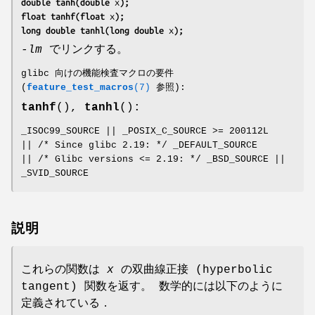
double tanh(double 
x
);
float tanhf(float 
x
);
long double tanhl(long double 
x
);
-lm
でリンクする。
glibc 向けの機能検査マクロの要件
(
feature_test_macros
(7)
参照):
tanhf
(),
tanhl
():
_ISOC99_SOURCE || _POSIX_C_SOURCE >= 200112L
|| /* Since glibc 2.19: */ _DEFAULT_SOURCE
|| /* Glibc versions <= 2.19: */ _BSD_SOURCE ||
_SVID_SOURCE
説明
これらの関数は
x
の双曲線正接 (hyperbolic
tangent) 関数を返す。 数学的には以下のように
定義されている．