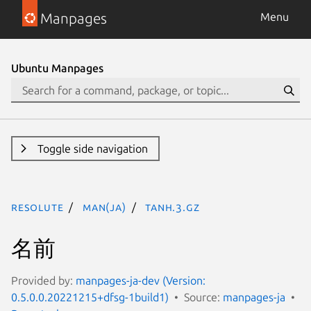
Manpages
Menu
Ubuntu Manpages
Toggle side navigation
resolute
man(ja)
tanh.3.gz
名前
Provided by:
manpages-ja-dev (Version:
0.5.0.0.20221215+dfsg-1build1)
Source:
manpages-ja