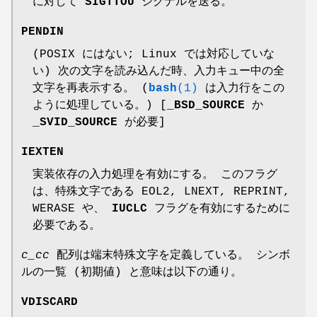
に対して
SIGTTOU
シグナルを送る。
PENDIN
(POSIX にはない; Linux では対応していな
い) 次の文字を読み込んだ時、入力キュー中の全
文字を再表示する。 (
bash
(1)
は入力行をこの
ように処理している。) [
_BSD_SOURCE
か
_SVID_SOURCE
が必要]
IEXTEN
実装依存の入力処理を有効にする。 このフラグ
は、特殊文字である EOL2, LNEXT, REPRINT,
WERASE や、
IUCLC
フラグを有効にするために
必要である。
c_cc
配列は端末特殊文字を定義している。 シンボ
ルの一覧 (初期値) と意味は以下の通り。
VDISCARD