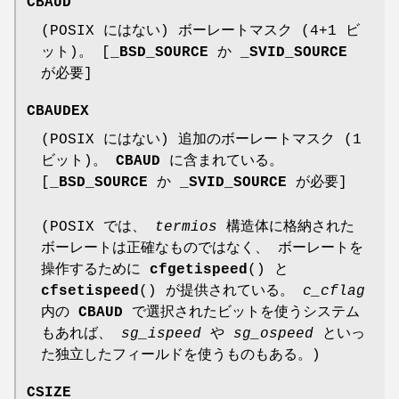
CBAUD
(POSIX にはない) ボーレートマスク (4+1 ビ
ット)。 [
_BSD_SOURCE
か
_SVID_SOURCE
が必要]
CBAUDEX
(POSIX にはない) 追加のボーレートマスク (1
ビット)。
CBAUD
に含まれている。
[
_BSD_SOURCE
か
_SVID_SOURCE
が必要]
(POSIX では、
termios
構造体に格納された
ボーレートは正確なものではなく、 ボーレートを
操作するために
cfgetispeed
() と
cfsetispeed
() が提供されている。
c_cflag
内の
CBAUD
で選択されたビットを使うシステム
もあれば、
sg_ispeed
や
sg_ospeed
といっ
た独立したフィールドを使うものもある。)
CSIZE