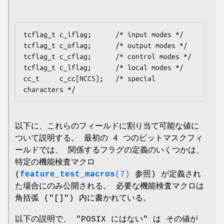
tcflag_t c_iflag;      /* input modes */

tcflag_t c_oflag;      /* output modes */

tcflag_t c_cflag;      /* control modes */

tcflag_t c_lflag;      /* local modes */

cc_t     c_cc[NCCS];   /* special 
以下に、これらのフィールドに割り当て可能な値に
ついて説明する。 最初の 4 つのビットマスクフィ
ールドでは、 関係するフラグの定義のいくつかは、
特定の機能検査マクロ
(
feature_test_macros
(7)
参照) が定義され
た場合にのみ公開される。 必要な機能検査マクロは
角括弧 ("[]") 内に書かれている。
以下の説明で、 "POSIX にはない" は その値が