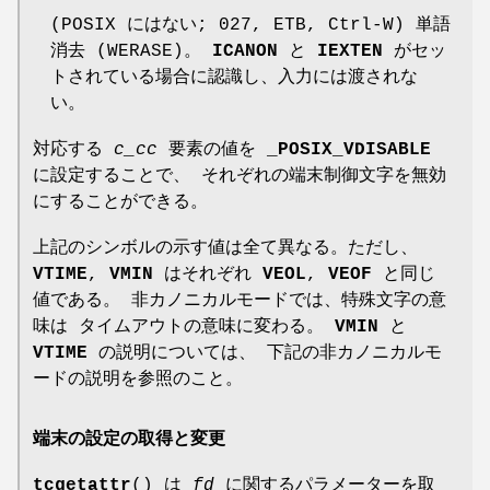
(POSIX にはない; 027, ETB, Ctrl-W) 単語
消去 (WERASE)。
ICANON
と
IEXTEN
がセッ
トされている場合に認識し、入力には渡されな
い。
対応する
c_cc
要素の値を
_POSIX_VDISABLE
に設定することで、 それぞれの端末制御文字を無効
にすることができる。
上記のシンボルの示す値は全て異なる。ただし、
VTIME
,
VMIN
はそれぞれ
VEOL
,
VEOF
と同じ
値である。 非カノニカルモードでは、特殊文字の意
味は タイムアウトの意味に変わる。
VMIN
と
VTIME
の説明については、 下記の非カノニカルモ
ードの説明を参照のこと。
端末の設定の取得と変更
tcgetattr
() は
fd
に関するパラメーターを取