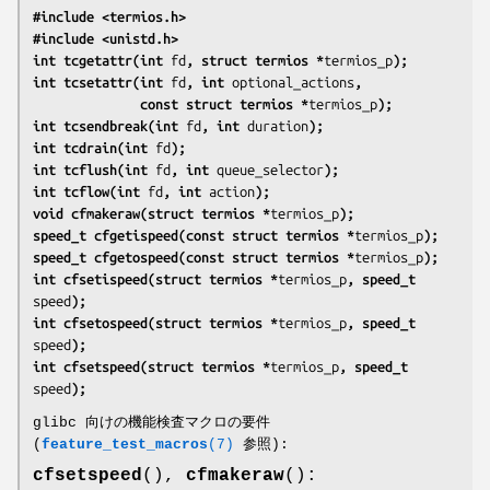
#include <termios.h>
#include <unistd.h>
int tcgetattr(int 
fd
, struct termios *
termios_p
);
int tcsetattr(int 
fd
, int 
optional_actions
,
              const struct termios *
termios_p
);
int tcsendbreak(int 
fd
, int 
duration
);
int tcdrain(int 
fd
);
int tcflush(int 
fd
, int 
queue_selector
);
int tcflow(int 
fd
, int 
action
);
void cfmakeraw(struct termios *
termios_p
);
speed_t cfgetispeed(const struct termios *
termios_p
);
speed_t cfgetospeed(const struct termios *
termios_p
);
int cfsetispeed(struct termios *
termios_p
, speed_t 
speed
);
int cfsetospeed(struct termios *
termios_p
, speed_t 
speed
);
int cfsetspeed(struct termios *
termios_p
, speed_t 
speed
);
glibc 向けの機能検査マクロの要件
(
feature_test_macros
(7)
参照):
cfsetspeed
(),
cfmakeraw
():