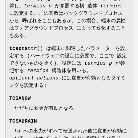
得し、
termios_p
が参照する構 造体
termios
に設定する。この関数はバックグラウンドプロセス
から 呼ばれることもあるが、この場合、端末の属性
はフォアグラウンドプロセス によって変化すること
もある。
tcsetattr
() は端末に関連したパラメーターを設
定する (ハードウェアの設定に必要で、ここで 設定
できないものを除く)。設定には
termios_p
が参
照する
termios
構造体を用いる。
optional_actions
には変更が有効となるタイミ
ングを設定する:
TCSANOW
ただちに変更が有効となる。
TCSADRAIN
fd
への出力がすべて転送された後に変更が有効に