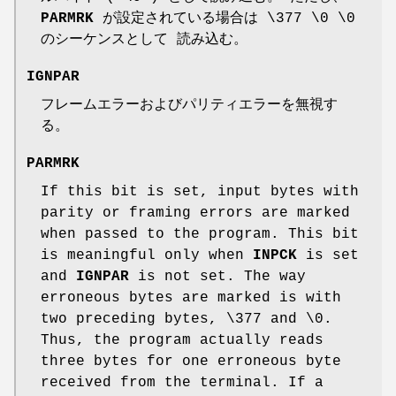
PARMRK
が設定されている場合は \377 \0 \0
のシーケンスとして 読み込む。
IGNPAR
フレームエラーおよびパリティエラーを無視す
る。
PARMRK
If this bit is set, input bytes with
parity or framing errors are marked
when passed to the program. This bit
is meaningful only when
INPCK
is set
and
IGNPAR
is not set. The way
erroneous bytes are marked is with
two preceding bytes, \377 and \0.
Thus, the program actually reads
three bytes for one erroneous byte
received from the terminal. If a