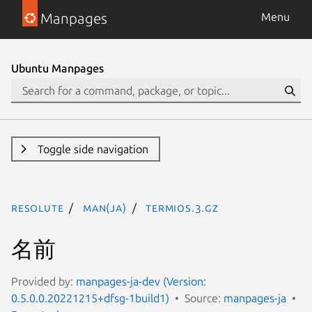
Manpages
Menu
Ubuntu Manpages
Toggle side navigation
resolute
man(ja)
termios.3.gz
名前
Provided by:
manpages-ja-dev (Version:
0.5.0.0.20221215+dfsg-1build1)
Source:
manpages-ja