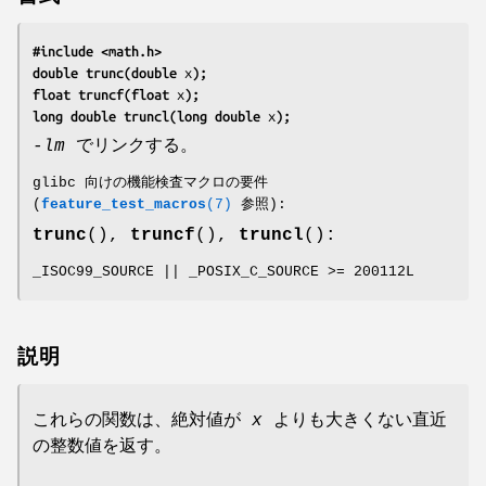
#include <math.h>
double trunc(double 
x
);
float truncf(float 
x
);
long double truncl(long double 
x
);
-lm
でリンクする。
glibc 向けの機能検査マクロの要件
(
feature_test_macros
(7)
参照):
trunc
(),
truncf
(),
truncl
():
_ISOC99_SOURCE || _POSIX_C_SOURCE >= 200112L
説明
これらの関数は、絶対値が
x
よりも大きくない直近
の整数値を返す。