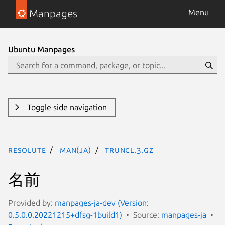
Manpages
Menu
Ubuntu Manpages
Toggle side navigation
resolute
man(ja)
truncl.3.gz
名前
Provided by:
manpages-ja-dev (Version:
0.5.0.0.20221215+dfsg-1build1)
Source:
manpages-ja