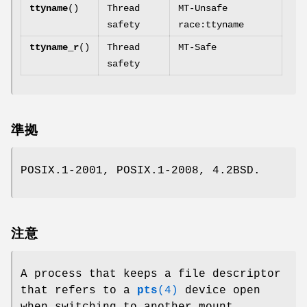
ttyname
()
Thread
MT-Unsafe
safety
race:ttyname
ttyname_r
()
Thread
MT-Safe
safety
準拠
POSIX.1-2001, POSIX.1-2008, 4.2BSD.
注意
A process that keeps a file descriptor
that refers to a
pts
(4)
device open
when switching to another mount