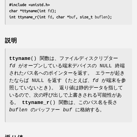
#include <unistd.h>
char *ttyname(int 
fd
);
int ttyname_r(int 
fd
, char *
buf
, size_t 
buflen
);
説明
ttyname
() 関数は、ファイルディスクリプター
fd
がオープンしている端末デバイスの NULL 終端
されたパス名へのポインターを返す。 エラーが起き
たならば NULL を返す (たとえば、
fd
が端末を参
照していないとき)。 返り値は静的データを指して
いるので、次の呼び出しで上書きされる可能性があ
る。
ttyname_r
() 関数は、このパス名を長さ
buflen
のバッファー
buf
に格納する。