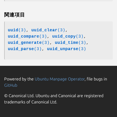
関連項目
uuid
(3)
,
uuid_clear
(3)
,
uuid_compare
(3)
,
uuid_copy
(3)
,
uuid_generate
(3)
,
uuid_time
(3)
,
uuid_parse
(3)
,
uuid_unparse
(3)
Powered by the
Ubuntu Manpage Operator
, file bugs in
GitHub
© Canonical Ltd. Ubuntu and Canonical are registered
trademarks of Canonical Ltd.