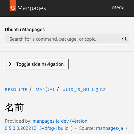
Manpages
Menu
Ubuntu Manpages
Toggle side navigation
resolute
man(ja)
uuid_is_null.3.gz
名前
Provided by:
manpages-ja-dev (Version:
0.5.0.0.20221215+dfsg-1build1)
Source:
manpages-ja