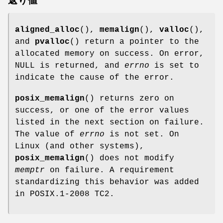
返り値
aligned_alloc
(),
memalign
(),
valloc
(),
and
pvalloc
() return a pointer to the
allocated memory on success. On error,
NULL is returned, and
errno
is set to
indicate the cause of the error.
posix_memalign
() returns zero on
success, or one of the error values
listed in the next section on failure.
The value of
errno
is not set. On
Linux (and other systems),
posix_memalign
() does not modify
memptr
on failure. A requirement
standardizing this behavior was added
in POSIX.1-2008 TC2.