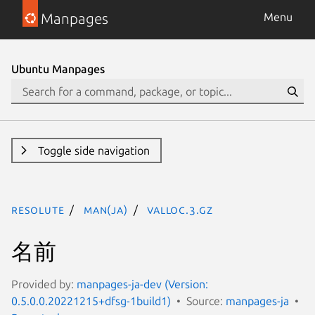
Manpages
Menu
Ubuntu Manpages
Toggle side navigation
resolute
man(ja)
valloc.3.gz
名前
Provided by:
manpages-ja-dev (Version:
0.5.0.0.20221215+dfsg-1build1)
Source:
manpages-ja