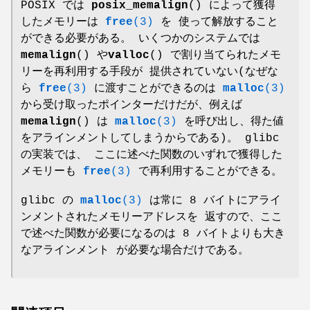
POSIX では
posix_memalign
() によって獲得
したメモリーは
free
(3)
を 使って解放すること
ができる必要がある。 いくつかのシステムでは
memalign
() や
valloc
() で割り当てられたメモ
リーを再利用する手段が 提供されていない(なぜな
ら
free
(3)
に渡すことができるのは
malloc
(3)
から受け取ったポインターだけだが、例えば
memalign
() は
malloc
(3)
を呼び出し、得た値
をアラインメントしてしまうからである)。 glibc
の実装では、 ここに述べた関数のいずれで獲得した
メモリーも
free
(3)
で再利用することができる。
glibc の
malloc
(3)
は常に 8 バイトにアライ
ンメントされたメモリーアドレスを 返すので、ここ
で述べた関数が必要になるのは 8 バイトよりも大き
なアラインメント が必要な場合だけである。