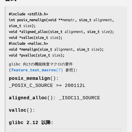
#include <stdlib.h>
int posix_memalign(void **
memptr
, size_t 
alignment
, 
size_t 
size
);
void *aligned_alloc(size_t 
alignment
, size_t 
size
);
void *valloc(size_t 
size
);
#include <malloc.h>
void *memalign(size_t 
alignment
, size_t 
size
);
void *pvalloc(size_t 
size
);
glibc 向けの機能検査マクロの要件
(
feature_test_macros
(7)
参照):
posix_memalign
():
_POSIX_C_SOURCE >= 200112L
aligned_alloc
(): _ISOC11_SOURCE
valloc
():
glibc 2.12 以降: