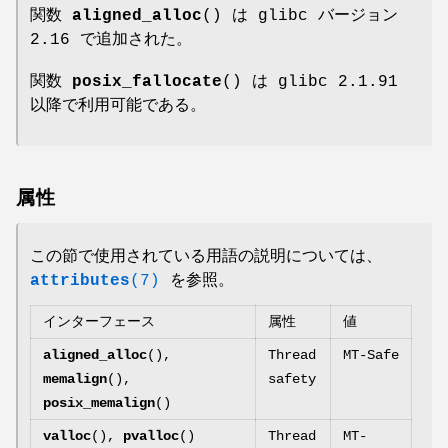
関数
aligned_alloc
() は glibc バージョン
2.16 で追加された。
関数
posix_fallocate
() は glibc 2.1.91
以降で利用可能である。
属性
この節で使用されている用語の説明については、
attributes
(7)
を参照。
インターフェース
属性
値
aligned_alloc
(),
Thread
MT-Safe
memalign
(),
safety
posix_memalign
()
valloc
(),
pvalloc
()
Thread
MT-