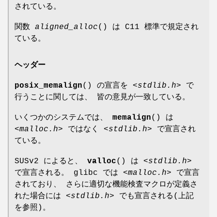
されている。
関数
aligned_alloc
() は C11 標準で規定され
ている。
ヘッダー
posix_memalign
() の宣言を
<stdlib.h>
で
行うことに関しては、 皆の意見が一致している。
いくつかのシステムでは、
memalign
() は
<malloc.h>
ではなく
<stdlib.h>
で宣言され
ている。
SUSv2 によると、
valloc
() は
<stdlib.h>
で宣言される。 glibc では
<malloc.h>
で宣言
されており、 さらに適切な機能検査マクロが定義さ
れた場合には
<stdlib.h>
でも宣言される(上記
を参照)。