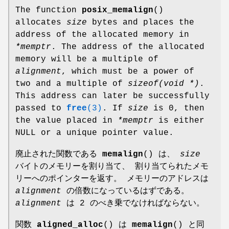
The function
posix_memalign
()
allocates
size
bytes and places the
address of the allocated memory in
*memptr
. The address of the allocated
memory will be a multiple of
alignment
, which must be a power of
two and a multiple of
sizeof(void *)
.
This address can later be successfully
passed to
free
(3)
. If
size
is 0, then
the value placed in
*memptr
is either
NULL or a unique pointer value.
廃止された関数である
memalign
() は、
size
バイトのメモリーを割り当て、 割り当てられたメモ
リーへのポインターを返す。 メモリーのアドレスは
alignment
の倍数になっているはずである。
alignment
は 2 のべき乗でなければならない。
関数
aligned_alloc
() は
memalign
() と同