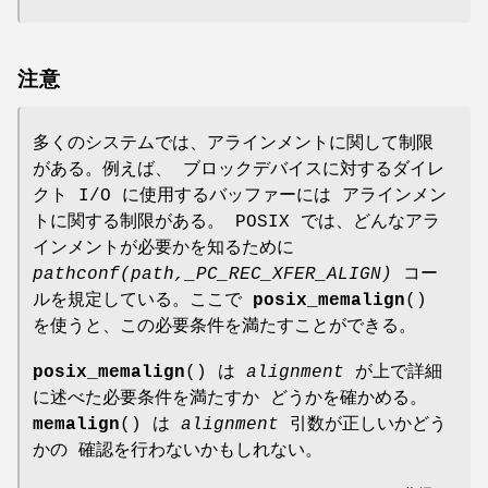
注意
多くのシステムでは、アラインメントに関して制限
がある。例えば、 ブロックデバイスに対するダイレ
クト I/O に使用するバッファーには アラインメン
トに関する制限がある。 POSIX では、どんなアラ
インメントが必要かを知るために
pathconf(path,_PC_REC_XFER_ALIGN)
コー
ルを規定している。ここで
posix_memalign
()
を使うと、この必要条件を満たすことができる。
posix_memalign
() は
alignment
が上で詳細
に述べた必要条件を満たすか どうかを確かめる。
memalign
() は
alignment
引数が正しいかどう
かの 確認を行わないかもしれない。