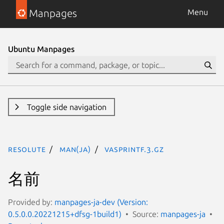
Manpages
Menu
Ubuntu Manpages
Toggle side navigation
resolute
man(ja)
vasprintf.3.gz
名前
Provided by:
manpages-ja-dev (Version:
0.5.0.0.20221215+dfsg-1build1)
Source:
manpages-ja