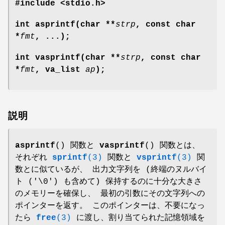
#include <stdio.h>
int asprintf(char **
strp
, const char
*
fmt
, ...);
int vasprintf(char **
strp
, const char
*
fmt
, va_list
ap
);
説明
asprintf
() 関数と
vasprintf
() 関数とは、
それぞれ
sprintf
(3)
関数と
vsprintf
(3)
関
数とに似ているが、 出力文字列を (終端のヌルバイ
ト ('\0') も含めて) 保持するのに十分な大きさ
のメモリーを確保し、 最初の引数にその文字列への
ポインターを返す。 このポインターは、不要になっ
たら
free
(3)
に渡し、割り当てられた記憶領域を