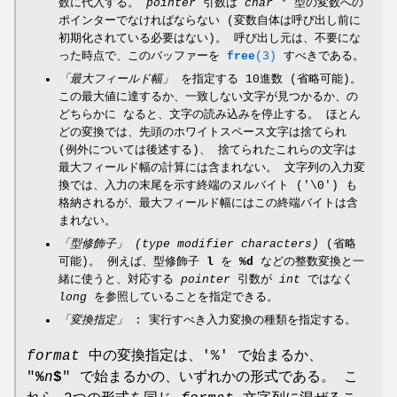
数に代入する。
pointer
引数は
char *
型の変数への
ポインターでなければならない (変数自体は呼び出し前に
初期化されている必要はない)。 呼び出し元は、不要にな
った時点で、このバッファーを
free
(3)
すべきである。
「最大フィールド幅」
を指定する 10進数 (省略可能)。
この最大値に達するか、一致しない文字が見つかるか、の
どちらかに なると、文字の読み込みを停止する。 ほとん
どの変換では、先頭のホワイトスペース文字は捨てられ
(例外については後述する)、 捨てられたこれらの文字は
最大フィールド幅の計算には含まれない。 文字列の入力変
換では、入力の末尾を示す終端のヌルバイト ('\0') も
格納されるが、最大フィールド幅にはこの終端バイトは含
まれない。
「型修飾子」 (type modifier characters)
(省略
可能)。 例えば、型修飾子
l
を
%d
などの整数変換と一
緒に使うと、対応する
pointer
引数が
int
ではなく
long
を参照していることを指定できる。
「変換指定」
: 実行すべき入力変換の種類を指定する。
format
中の変換指定は、'%' で始まるか、
"
%
n
$
" で始まるかの、いずれかの形式である。 こ