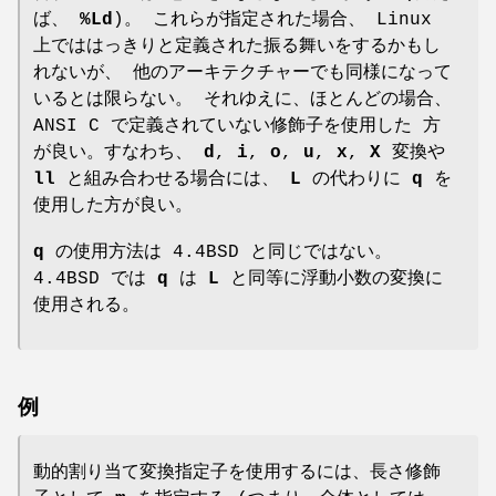
ば、
%Ld
)。 これらが指定された場合、 Linux
上でははっきりと定義された振る舞いをするかもし
れないが、 他のアーキテクチャーでも同様になって
いるとは限らない。 それゆえに、ほとんどの場合、
ANSI C で定義されていない修飾子を使用した 方
が良い。すなわち、
d
,
i
,
o
,
u
,
x
,
X
変換や
ll
と組み合わせる場合には、
L
の代わりに
q
を
使用した方が良い。
q
の使用方法は 4.4BSD と同じではない。
4.4BSD では
q
は
L
と同等に浮動小数の変換に
使用される。
例
動的割り当て変換指定子を使用するには、長さ修飾