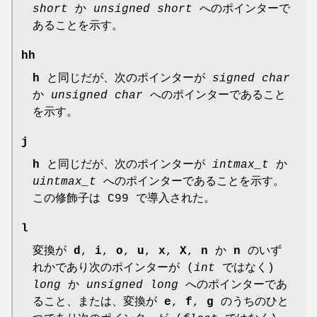
short
か
unsigned short
へのポインターで
あることを示す。
hh
h
と同じだが、次のポインターが
signed char
か
unsigned char
へのポインターであること
を示す。
j
h
と同じだが、次のポインターが
intmax_t
か
uintmax_t
へのポインターであることを示す。
この修飾子は C99 で導入された。
l
変換が
d
,
i
,
o
,
u
,
x
,
X
,
n
か
n
のいず
れかであり次のポインターが (
int
ではなく)
long
か
unsigned long
へのポインターであ
ること、または、変換が
e
,
f
,
g
のうちのひと