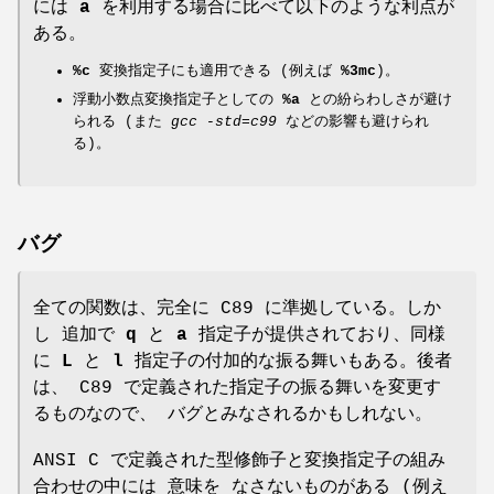
には
a
を利用する場合に比べて以下のような利点が
ある。
%c
変換指定子にも適用できる (例えば
%3mc
)。
浮動小数点変換指定子としての
%a
との紛らわしさが避け
られる (また
gcc -std=c99
などの影響も避けられ
る)。
バグ
全ての関数は、完全に C89 に準拠している。しか
し 追加で
q
と
a
指定子が提供されており、同様
に
L
と
l
指定子の付加的な振る舞いもある。後者
は、 C89 で定義された指定子の振る舞いを変更す
るものなので、 バグとみなされるかもしれない。
ANSI C で定義された型修飾子と変換指定子の組み
合わせの中には 意味を なさないものがある (例え