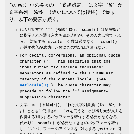
format
中の各々の
「変換指定」
は文字 '%' か
文字系列 "
%
n
$
" (違いについては後述) で始ま
り、以下の要素が続く。
代入抑制文字 '*' (省略可能)。
scanf
() は変換指定
に指示された通り入力を読み込むが、その入力は捨てられ
る。 対応する
pointer
引数は必要なく、
scanf
()
が返す代入が成功した数にこの指定は含まれない。
For decimal conversions, an optional quote
character ('). This specifies that the
input number may include thousands'
separators as defined by the
LC_NUMERIC
category of the current locale. (See
setlocale
(3)
.) The quote character may
precede or follow the '*' assignment-
suppression character.
文字 'm' (省略可能)。これは文字列変換 (
%s
,
%c
,
%
[
) とともに使用され、これを使うと 呼び出し元が入力を
保持する対応するバッファーを確保する必要がなくなる。
代わりに
scanf
() が必要な大きさのバッファーを確保
し、このバッファーのアドレスを 対応する
pointer
引