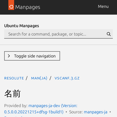
Manpages
Menu
Ubuntu Manpages
Toggle side navigation
resolute
man(ja)
vscanf.3.gz
名前
Provided by:
manpages-ja-dev (Version:
0.5.0.0.20221215+dfsg-1build1)
Source:
manpages-ja