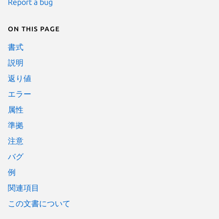
Report a bug
On this page
書式
説明
返り値
エラー
属性
準拠
注意
バグ
例
関連項目
この文書について