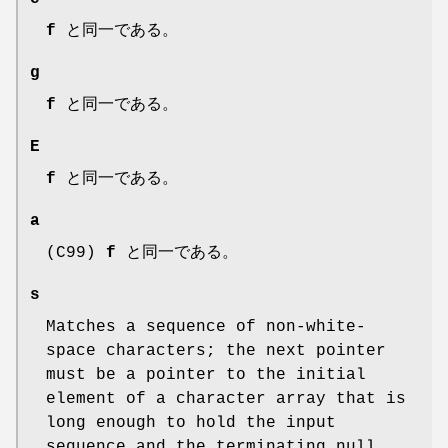
f
と同一である。
g
f
と同一である。
E
f
と同一である。
a
(C99)
f
と同一である。
s
Matches a sequence of non-white-
space characters; the next pointer
must be a pointer to the initial
element of a character array that is
long enough to hold the input
sequence and the terminating null