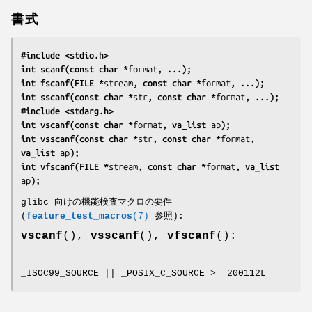
書式
#include <stdio.h>
int scanf(const char *
format
, ...);
int fscanf(FILE *
stream
, const char *
format
, ...);
int sscanf(const char *
str
, const char *
format
, ...);
#include <stdarg.h>
int vscanf(const char *
format
, va_list 
ap
);
int vsscanf(const char *
str
, const char *
format
, 
va_list 
ap
);
int vfscanf(FILE *
stream
, const char *
format
, va_list 
ap
);
glibc 向けの機能検査マクロの要件
(
feature_test_macros
(7)
参照):
vscanf
(),
vsscanf
(),
vfscanf
():
_ISOC99_SOURCE || _POSIX_C_SOURCE >= 200112L