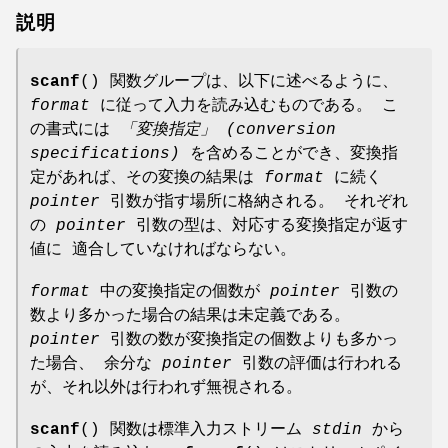
説明
scanf
() 関数グループは、以下に述べるように、
format
に従って入力を読み込むものである。 こ
の書式には
「変換指定」
(conversion
specifications)
を含めることができ、変換指
定があれば、その変換の結果は
format
に続く
pointer
引数が指す場所に格納される。 それぞれ
の
pointer
引数の型は、対応する変換指定が返す
値に 適合していなければならない。
format
中の変換指定の個数が
pointer
引数の
数より多かった場合の結果は未定義である。
pointer
引数の数が変換指定の個数よりも多かっ
た場合、 余分な
pointer
引数の評価は行われる
が、それ以外は行われず無視される。
scanf
() 関数は標準入力ストリーム
stdin
から