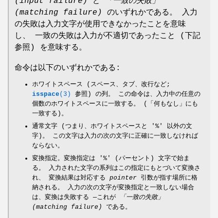
(input
failure)
と
「一致の失敗」
(matching failure)
のいずれかである。 入力
の失敗は入力文字が使用できなかったことを意味
し、 一致の失敗は入力が不適切であったこと (下記
参照) を意味する。
命令は以下のいずれかである:
ホワイトスペース (スペース、タブ、改行など;
isspace
(3)
参照) の列。 この命令は、入力中の任意の
個数のホワイトスペースに一致する。 (「何もなし」にも
一致する)。
通常文字 (つまり、ホワイトスペースと '%' 以外の文
字)。 この文字は入力の次の文字に正確に一致しなければ
ならない。
変換指定。変換指定は '%' (パーセント) 文字で始ま
る。 入力された文字の系列はこの指定にもとづいて変換さ
れ、 変換結果は対応する
pointer
引数が指す場所に格
納される。 入力の次の文字が変換指定と一致しない場合
は、変換は失敗する —これが
「一致の失敗」
(matching failure)
である。