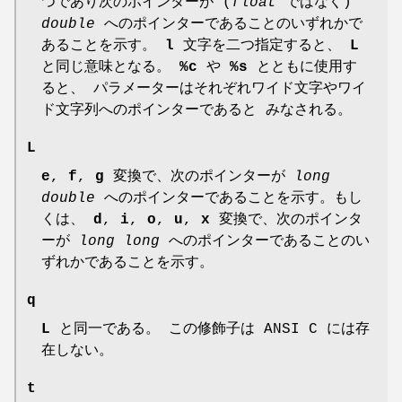
つであり次のポインターが (
float
ではなく)
double
へのポインターであることのいずれかで
あることを示す。
l
文字を二つ指定すると、
L
と同じ意味となる。
%c
や
%s
とともに使用す
ると、 パラメーターはそれぞれワイド文字やワイ
ド文字列へのポインターであると みなされる。
L
e
,
f
,
g
変換で、次のポインターが
long
double
へのポインターであることを示す。もし
くは、
d
,
i
,
o
,
u
,
x
変換で、次のポインタ
ーが
long long
へのポインターであることのい
ずれかであることを示す。
q
L
と同一である。 この修飾子は ANSI C には存
在しない。
t