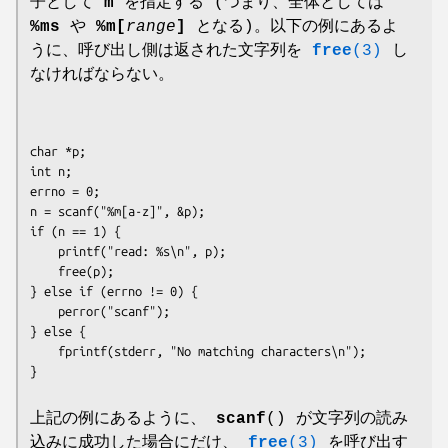
子として
m
を指定する (つまり、全体としては
%ms
や
%m[
range
]
となる)。以下の例にあるよ
うに、呼び出し側は返された文字列を
free
(3)
し
なければならない。
char *p;

int n;

errno = 0;

n = scanf("%m[a-z]", &p);

if (n == 1) {

    printf("read: %s\n", p);

    free(p);

} else if (errno != 0) {

    perror("scanf");

} else {

    fprintf(stderr, "No matching characters\n");

上記の例にあるように、
scanf
() が文字列の読み
込みに成功した場合にだけ、
free
(3)
を呼び出す