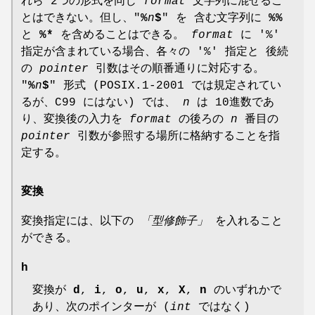
れら 2つの形式を同じ
format
文字列に混ぜるこ
とはできない。但し、"
%
n
$
" を 含む文字列に
%%
と
%*
を含めることはできる。
format
に '%'
指定が含まれている場合、各々の '%' 指定と 後続
の
pointer
引数はその順番通りに対応する。
"
%
n
$
" 形式 (POSIX.1-2001 では規定されてい
るが、C99 にはない) では、
n
は 10進数であ
り、変換後の入力を
format
の後ろの
n
番目の
pointer
引数が参照する場所に格納することを指
定する。
変換
変換指定には、以下の
「型修飾子」
を入れること
ができる。
h
変換が
d
,
i
,
o
,
u
,
x
,
X
,
n
のいずれかで
あり、次のポインターが (
int
ではなく)