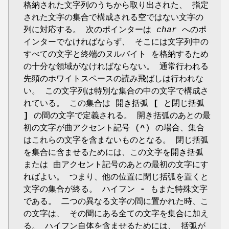
格納された文字列のうちから取り出された、 指定
された文字の集合で構成される空ではない文字の
列に対応する。 次のポインターは
char
へのポ
インターでなければならず、 そこには文字列中の
すべての文字と終端のヌルバイト を格納するため
の十分な領域がなければならない。 通常行われる
先頭のホワイトスペースの読み飛ばしは行われな
い。 この文字列は特別な集合の中の文字で構成さ
れている。 この集合は 開き括弧
[
と閉じ括弧
]
の間の文字で定義される。 開き括弧のあとの最
初の文字が曲アクセント記号 (
^
) の場合、集合
はこれらの文字を含まないものとなる。 閉じ括弧
を集合に含ませるためには、この文字を開き括弧
または 曲アクセント記号のあとの最初の文字にす
ればよい。 つまり、他の位置に閉じ括弧を置くと
文字の集合が終る。 ハイフン
-
もまた特殊文字
である。 二つの異なる文字の間に置かれた時、こ
の文字は、 その間にある全ての文字を集合に加え
る。 ハイフン自体を含ませるためには、 括弧が