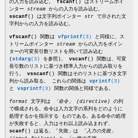
の入力を読み込む。
fscanf
() はストリームポイ
ンター
stream
からの入力を読み込む。
sscanf
() は文字列ポインター
str
で示された文
字列からの入力を読み込む。
vfscanf
() 関数は
vfprintf
(3)
と同様に、ス
トリームポインター
stream
からの入力をポイン
ターの可変長引数リストを用いて読み込む
(
stdarg
(3)
を参照)。
vscanf
() 関数は、可変
長引数のリストに基づき標準入力からの読み取りを
行う。
vsscanf
() 関数はそのリストに基づき文字
列から読み取る。 これらの関係は
vprintf
(3)
と
vsprintf
(3)
関数の関係と同様である。
format
文字列は
「命令」 (directive)
の列
で構成される。命令は入力文字の系列をどのように
処理するかを指示する ものである。ある命令の処理
が失敗すると、入力はそれ以上読み込まれず、
scanf
() は返る。「失敗」は
「入力の失敗」