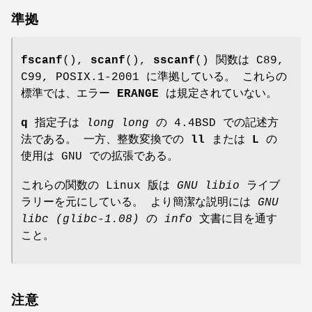
準拠
fscanf
(),
scanf
(),
sscanf
() 関数は C89,
C99, POSIX.1-2001 に準拠している。 これらの
標準では、エラー
ERANGE
は規定されていない。
q
指定子は
long long
の 4.4BSD での記述方
法である。 一方、整数変換での
ll
または
L
の
使用は GNU での拡張である。
これらの関数の Linux 版は
GNU
libio
ライブ
ラリーを元にしている。 より簡潔な説明には
GNU
libc
(glibc-1.08)
の
info
文書に目を通す
こと。
注意