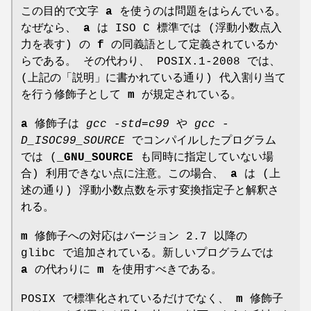
この目的で文字
a
を使うのは問題をはらんでいる。
なぜなら、
a
は ISO C 標準では (浮動小数点入
力を表す) の
f
の同義語として定義されているか
らである。 その代わり、 POSIX.1-2008 では、
(上記の「説明」に書かれている通り) 代入割り当て
を行う修飾子として
m
が規定されている。
a
修飾子は
gcc -std=c99
や
gcc -
D_ISOC99_SOURCE
でコンパイルしたプログラム
では (
_GNU_SOURCE
も同時に指定していない場
合) 利用できない点に注意。この場合、
a
は (上
述の通り) 浮動小数点数を示す変換指定子と解釈さ
れる。
m
修飾子への対応はバージョン 2.7 以降の
glibc で追加されている。新しいプログラムでは
a
の代わりに
m
を使用すべきである。
POSIX で標準化されているだけでなく、
m
修飾子