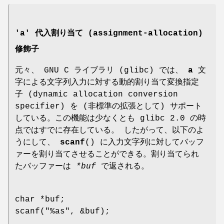
'a' 代入割り当て (assignment-allocation)
修飾子
元々、 GNU C ライブラリ (glibc) では、
a
文
字による文字列入力に対する動的割り当て変換指定
子 (dynamic allocation conversion
specifier) を (非標準の拡張として) サポート
している。この機能は少なくとも glibc 2.0 の時
点ではすでに存在している。 したがって、以下のよ
うにして、
scanf
() に入力文字列に対してバッフ
ァーを割り当てさせることができる。割り当てられ
たバッファーは
*buf
で返される。
char *buf;
scanf("%as", &buf);