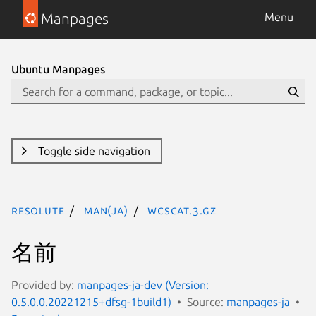
Manpages
Menu
Ubuntu Manpages
Toggle side navigation
resolute
man(ja)
wcscat.3.gz
名前
Provided by:
manpages-ja-dev (Version:
0.5.0.0.20221215+dfsg-1build1)
Source:
manpages-ja