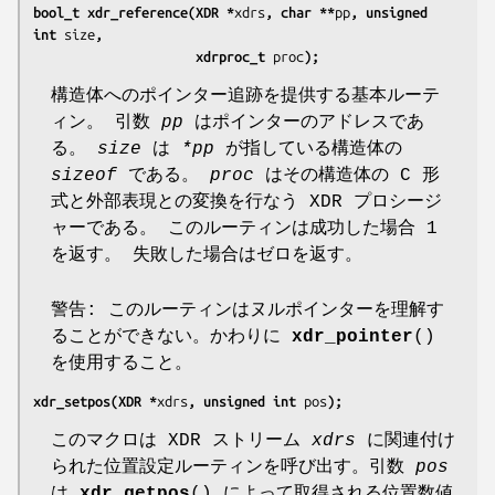
bool_t xdr_reference(XDR *
xdrs
, char **
pp
, unsigned 
int 
size
,
                     xdrproc_t 
proc
);
構造体へのポインター追跡を提供する基本ルーテ
ィン。 引数
pp
はポインターのアドレスであ
る。
size
は
*pp
が指している構造体の
sizeof
である。
proc
はその構造体の C 形
式と外部表現との変換を行なう XDR プロシージ
ャーである。 このルーティンは成功した場合 1
を返す。 失敗した場合はゼロを返す。
警告: このルーティンはヌルポインターを理解す
ることができない。かわりに
xdr_pointer
()
を使用すること。
xdr_setpos(XDR *
xdrs
, unsigned int 
pos
);
このマクロは XDR ストリーム
xdrs
に関連付け
られた位置設定ルーティンを呼び出す。引数
pos
は
xdr_getpos
() によって取得される位置数値