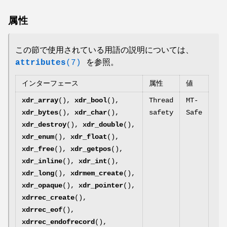
属性
この節で使用されている用語の説明については、
attributes
(7)
を参照。
インターフェース
属性
値
xdr_array
(),
xdr_bool
(),
Thread
MT-
xdr_bytes
(),
xdr_char
(),
safety
Safe
xdr_destroy
(),
xdr_double
(),
xdr_enum
(),
xdr_float
(),
xdr_free
(),
xdr_getpos
(),
xdr_inline
(),
xdr_int
(),
xdr_long
(),
xdrmem_create
(),
xdr_opaque
(),
xdr_pointer
(),
xdrrec_create
(),
xdrrec_eof
(),
xdrrec_endofrecord
(),