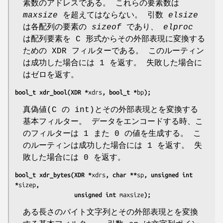
素数のアドレスである。 これらの要素数は
maxsize
を超えてはならない。 引数
elsize
は各配列の要素の
sizeof
であり、
elproc
は配列要素を C 形式からその外部表現に変換する
ための XDR フィルターである。 このルーティン
は成功した場合には 1 を返す。 失敗した場合に
はゼロを返す。
bool_t xdr_bool(XDR *
xdrs
, bool_t *
bp
);
真偽値(C の int)とその外部表現とを変換する
基本フィルター。 データをエンコードする時、こ
のフィルターは 1 また 0 の値を生成する。 こ
のルーティンは成功した場合には 1 を返す。 失
敗した場合には 0 を返す。
bool_t xdr_bytes(XDR *
xdrs
, char **
sp
, unsigned int 
*
sizep
,
                 unsigned int 
maxsize
);
ある長さのバイト文字列とその外部表現とを変換