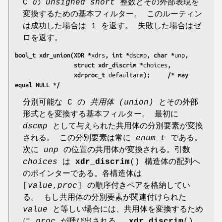
C の
unsigned short
整数とその外部表現を
変換するための基本フィルター。 このルーティン
は成功した場合は 1 を返す。 失敗した場合はゼ
ロを返す。
bool_t xdr_union(XDR *
xdrs
, int *
dscmp
, char *
unp
,
                 struct xdr_discrim *
choices
,
                 xdrproc_t 
defaultarm
);     /* may 
equal NULL */
分別可能な C の
共用体 (union)
とその外部
形式とを変換する基本フィルター。 最初に
dscmp
として与えられた共用体の分別要素が変換
される。 この分別要素は常に
enum_t
である。
次に
unp
の位置の共用体が変換される。引数
choices
は
xdr_discrim
() 構造体の配列へ
のポインターである。各構造体は
[
value
,
proc
] の順序付きペアを格納してい
る。 もし共用体の分別要素が関連付けられた
value
と等しい場合には、共用体を変換するため
に
proc
が呼び出される。
xdr_discrim
()