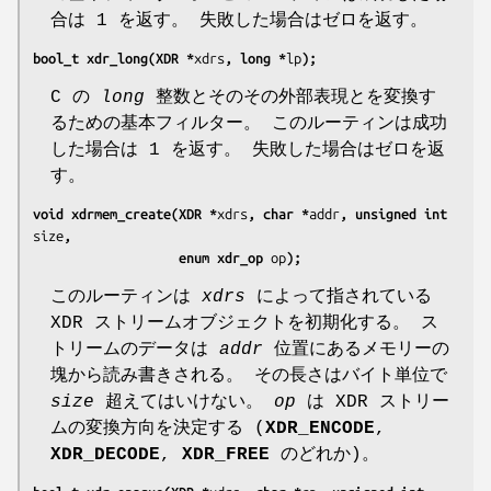
合は 1 を返す。 失敗した場合はゼロを返す。
bool_t xdr_long(XDR *
xdrs
, long *
lp
);
C の
long
整数とそのその外部表現とを変換す
るための基本フィルター。 このルーティンは成功
した場合は 1 を返す。 失敗した場合はゼロを返
す。
void xdrmem_create(XDR *
xdrs
, char *
addr
, unsigned int 
size
,
                   enum xdr_op 
op
);
このルーティンは
xdrs
によって指されている
XDR ストリームオブジェクトを初期化する。 ス
トリームのデータは
addr
位置にあるメモリーの
塊から読み書きされる。 その長さはバイト単位で
size
超えてはいけない。
op
は XDR ストリー
ムの変換方向を決定する (
XDR_ENCODE
,
XDR_DECODE
,
XDR_FREE
のどれか)。