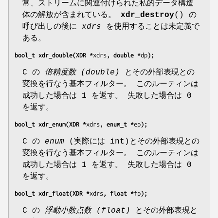
常、ストリームに関連付けられた私的データ構造
体の解放が含まれている。
xdr_destroy
() の
呼び出しの後に
xdrs
を使用することは未定義で
ある。
bool_t xdr_double(XDR *
xdrs
, double *
dp
);
C の
倍精度数 (double)
とその外部表現との
変換を行なう基本フィルター。 このルーティンは
成功した場合は 1 を返す。 失敗した場合は 0
を返す。
bool_t xdr_enum(XDR *
xdrs
, enum_t *
ep
);
C の
enum
(実際には int)とその外部表現との
変換を行なう基本フィルター。 このルーティンは
成功した場合は 1 を返す。 失敗した場合は 0
を返す。
bool_t xdr_float(XDR *
xdrs
, float *
fp
);
C の
浮動小数点数 (float)
とその外部表現と