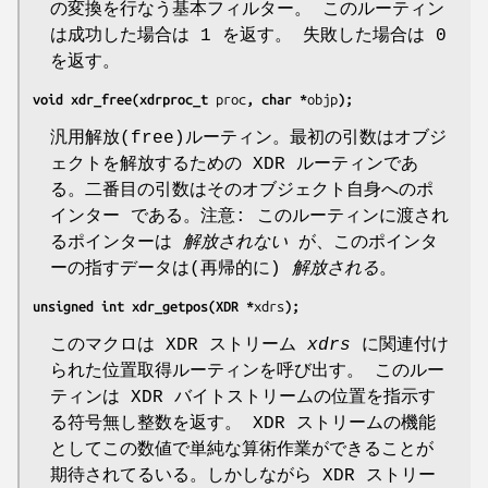
の変換を行なう基本フィルター。 このルーティン
は成功した場合は 1 を返す。 失敗した場合は 0
を返す。
void xdr_free(xdrproc_t 
proc
, char *
objp
);
汎用解放(free)ルーティン。最初の引数はオブジ
ェクトを解放するための XDR ルーティンであ
る。二番目の引数はそのオブジェクト自身へのポ
インター である。注意: このルーティンに渡され
るポインターは
解放されない
が、このポインタ
ーの指すデータは(再帰的に)
解放される
。
unsigned int xdr_getpos(XDR *
xdrs
);
このマクロは XDR ストリーム
xdrs
に関連付け
られた位置取得ルーティンを呼び出す。 このルー
ティンは XDR バイトストリームの位置を指示す
る符号無し整数を返す。 XDR ストリームの機能
としてこの数値で単純な算術作業ができることが
期待されてるいる。しかしながら XDR ストリー