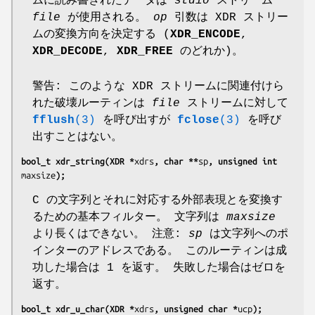
ムに読み書きれたデータは
stdio
ストリーム
file
が使用される。
op
引数は XDR ストリー
ムの変換方向を決定する (
XDR_ENCODE
,
XDR_DECODE
,
XDR_FREE
のどれか)。
警告: このような XDR ストリームに関連付けら
れた破壊ルーティンは
file
ストリームに対して
fflush
(3)
を呼び出すが
fclose
(3)
を呼び
出すことはない。
bool_t xdr_string(XDR *
xdrs
, char **
sp
, unsigned int 
maxsize
);
C の文字列とそれに対応する外部表現とを変換す
るための基本フィルター。 文字列は
maxsize
より長くはできない。 注意:
sp
は文字列へのポ
インターのアドレスである。 このルーティンは成
功した場合は 1 を返す。 失敗した場合はゼロを
返す。
bool_t xdr_u_char(XDR *
xdrs
, unsigned char *
ucp
);