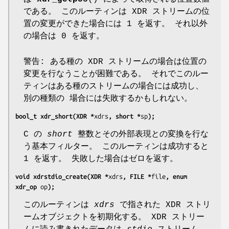
である。 このルーティンは XDR ストリームの位
置の変更ができた場合には 1 を返す。 それ以外
の場合は 0 を返す。
警告: ある種の XDR ストリームの場合は位置の
変更を行なうことが困難である。 それでこのルー
ティンはある種のストリームの場合には成功し、
別の種類の 場合には失敗するかもしれない。
bool_t xdr_short(XDR *
xdrs
, short *
sp
);
C の
short
整数とその外部表現との変換を行な
う基本フィルター。 このルーティンは成功すると
1 を返す。 失敗した場合はゼロを返す。
void xdrstdio_create(XDR *
xdrs
, FILE *
file
, enum 
xdr_op 
op
);
このルーティンは
xdrs
で指された XDR ストリ
ームオブジェクトを初期化する。 XDR ストリー