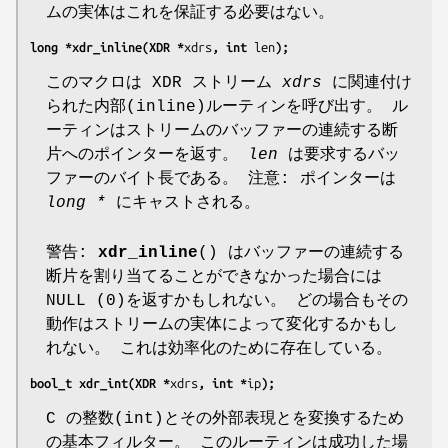
ムの実体はこれを保証する必要はない。
long *xdr_inline(XDR *
xdrs
, int 
len
);
このマクロは XDR ストリーム
xdrs
に関連付け
られた内部(inline)ルーティンを呼び出す。 ル
ーティンはストリームのバッファーの連続する断
片へのポインターを返す。
len
は要求するバッ
ファーのバイト長である。 注意: ポインターは
long *
にキャストされる。
警告:
xdr_inline
() はバッファーの連続する
断片を割り当てることができなかった場合には
NULL (0)を返すかもしれない。 どの場合もその
動作はストリームの実体によって変化するかもし
れない。 これは効率化のために存在している。
bool_t xdr_int(XDR *
xdrs
, int *
ip
);
C の整数(int)とその外部表現とを変換するため
の基本フィルター。 このルーティンは成功した場