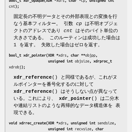
bool_t xdr_opaque(XDR *
xdrs
, char *
cp
, unsigned int 
cnt
);
固定長の不明データとその外部表現との変換を行
なう基本フィルター。 引数
cp
は不明オブジェ
クトのアドレスであり
cnt
はそのバイト単位の
大きさである。 このルーティンは成功した場合は
1 を返す。 失敗した場合はゼロを返す。
bool_t xdr_pointer(XDR *
xdrs
, char **
objpp
,
                   unsigned int 
objsize
, xdrproc_t 
xdrobj
);
xdr_reference
() と同様であるが、これがヌ
ルポインターを番号化するのに対して
xdr_reference
() はそうしない点が異なって
いる。これにより、
xdr_pointer
() は二分木
や連結リストのような再帰的なデータ構造体を 表
現できる。
void xdrrec_create(XDR *
xdrs
, unsigned int 
sendsize
,
                   unsigned int 
recvsize
, char 