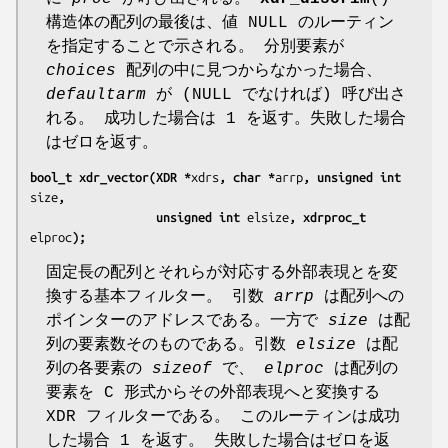
構造体の配列の最後は、値 NULL のルーティン
を指定することで示される。 分別要素が
choices
配列の中に見つからなかった場合、
defaultarm
が (NULL でなければ) 呼び出さ
れる。 成功した場合は 1 を返す。失敗した場合
はゼロを返す。
bool_t xdr_vector(XDR *
xdrs
, char *
arrp
, unsigned int 
size
,
                  unsigned int 
elsize
, xdrproc_t 
elproc
);
固定長の配列とそれらが対応する外部表現とを変
換する基本フィルター。 引数
arrp
は配列への
ポインターのアドレスである。一方で
size
は配
列の要素数そのものである。引数
elsize
は配
列の各要素の
sizeof
で、
elproc
は配列の
要素を C 形式からその外部表現へと変換する
XDR フィルターである。 このルーティンは成功
した場合 1 を返す。 失敗した場合はゼロを返