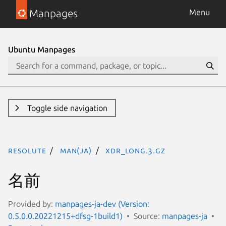
Manpages
Menu
Ubuntu Manpages
Toggle side navigation
resolute
man(ja)
xdr_long.3.gz
名前
Provided by:
manpages-ja-dev (Version:
0.5.0.0.20221215+dfsg-1build1)
Source:
manpages-ja