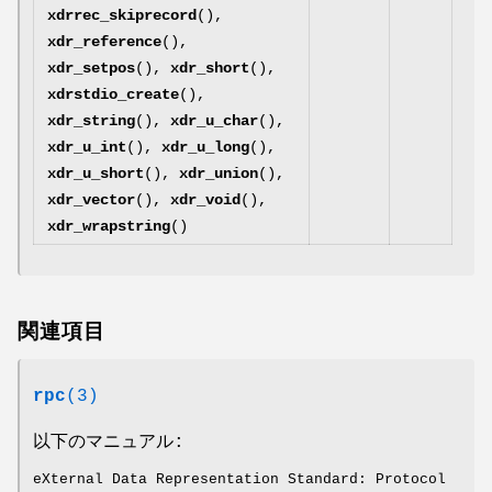
xdrrec_skiprecord
(),
xdr_reference
(),
xdr_setpos
(),
xdr_short
(),
xdrstdio_create
(),
xdr_string
(),
xdr_u_char
(),
xdr_u_int
(),
xdr_u_long
(),
xdr_u_short
(),
xdr_union
(),
xdr_vector
(),
xdr_void
(),
xdr_wrapstring
()
関連項目
rpc
(3)
以下のマニュアル:
eXternal Data Representation Standard: Protocol