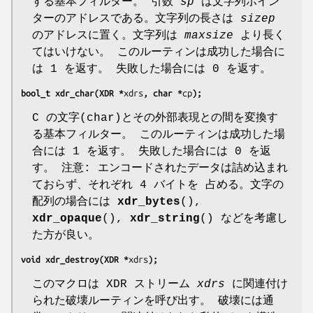
する基本フィルター。 引数
sp
は文字列ポイン
ターのアドレスである。文字列の長さは
sizep
のアドレスに置く。文字列は
maxsize
より長く
てはいけない。 このルーティンは成功した場合に
は 1 を返す。 失敗した場合には 0 を返す。
bool_t xdr_char(XDR *
xdrs
, char *
cp
);
C の文字(char)とその外部表現との間を変換す
る基本フィルター。 このルーティンは成功した場
合には 1 を返す。 失敗した場合には 0 を返
す。 注意: エンコードされたデータは詰め込まれ
ておらず、それぞれ 4 バイトを 占める。文字の
配列の場合には
xdr_bytes
(),
xdr_opaque
(),
xdr_string
() などを考慮し
た方が良い。
void xdr_destroy(XDR *
xdrs
);
このマクロは XDR ストリーム
xdrs
に関連付け
られた破壊ルーティンを呼び出す。 破壊には通