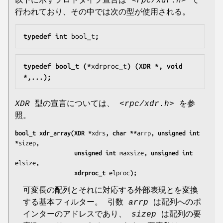
以下に示すプロトタイプ宣言は
<rpc/xdr.h>
で
行われており、その中では次の型が使用される。
typedef int 
bool_t
;
typedef bool_t (*
xdrproc_t
) (XDR *, void 
*,...);
XDR
型の宣言については、
<rpc/xdr.h>
を参
照。
bool_t xdr_array(XDR *
xdrs
, char **
arrp
, unsigned int 
*
sizep
,
                 unsigned int 
maxsize
, unsigned int 
elsize
,
                 xdrproc_t 
elproc
);
可変長の配列とそれに対応する外部表現とを変換
する基本フィルター。 引数
arrp
は配列へのポ
インターのアドレスであり、
sizep
は配列の要