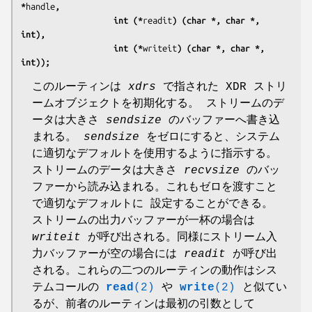
*
handle
,
                   int (*
readit
) (char *, char *, 
int),
                   int (*
writeit
) (char *, char *, 
int));
このルーティンは
xdrs
で指された XDR ストリ
ームオブジェクトを初期化する。 ストリームのデ
ータは大きさ
sendsize
のバッファーへ書き込
まれる。
sendsize
をゼロにすると、システム
に適切なデフォルトを使用するように指示する。
ストリームのデータは大きさ
recvsize
のバッ
ファーから読み込まれる。これもゼロを渡すこと
で適切なデフォルトに 設定することができる。
ストリームの出力バッファーが一杯の場合は
writeit
が呼び出される。同様にストリーム入
力バッファーが空の場合には
readit
が呼び出
される。これらの二つのルーティンの動作はシス
テムコールの
read
(2)
や
write
(2)
と似てい
るが、前者のルーティンは最初の引数として