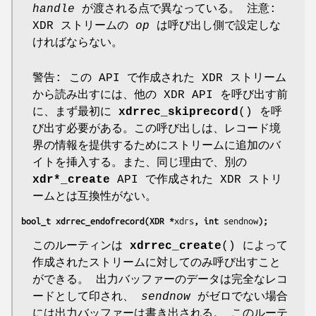
handle
が渡される点で異なっている。 注意:
XDR ストリームの
op
は呼び出し側で設定しな
ければならない。
警告: この API で作成された XDR ストリーム
から読み出すには、他の XDR API を呼び出す前
に、まず最初に
xdrrec_skiprecord
() を呼
び出す必要がある。この呼び出しは、レコード境
界の情報を提供するためにストリームに追加のバ
イトを挿入する。また、同じ理由で、別の
xdr*_create
API で作成された XDR ストリ
ームとは互換性がない。
bool_t xdrrec_endofrecord(XDR *
xdrs
, int 
sendnow
);
このルーティンは
xdrrec_create
() によって
作成されたストリームに対してのみ呼び出すこと
ができる。 出力バッファーのデータは完全なレコ
ードとして印され、
sendnow
がゼロでない場合
には出力バッファーは書き出される。 このルーテ