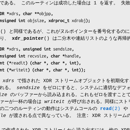
である。 このルーティンは成功した場合は 1 を返す。 失
DR *
xdrs
, char **
objpp
,
                 unsigned int 
objsize
, xdrproc_t 
xdrobj
);
e
() と同様であるが、これがヌルポインターを番号化するの
より、
xdr_pointer
() は二分木や連結リストのような再帰
DR *
xdrs
, unsigned int 
sendsize
,
                 unsigned int 
recvsize
, char *
handle
,
               int (*
readit
) (char *, char *, int),
               int (*
writeit
) (char *, char *, int));
は
xdrs
で指された XDR ストリームオブジェクトを初期化
まれる。
sendsize
をゼロにすると、システムに適切なデフォ
ize
のバッファーから読み込まれる。これもゼロを渡すことで
ファーが一杯の場合は
writeit
が呼び出される。同様にスト
らの二つのルーティンの動作はシステムコールの
read
(2)
dle
が渡される点で異なっている。 注意: XDR ストリーム