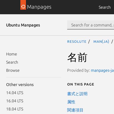
Manpages
Search
Ubuntu Manpages
resolute
man(ja)
名前
Home
Search
Provided by:
manpages-ja-
Browse
On this page
Other versions
14.04 LTS
書式と説明
16.04 LTS
属性
18.04 LTS
関連項目