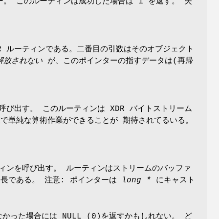
。 このルーティンは成功した場合は 1 を返す。 失
DR ルーティンである。二番目の引数はそのオブジェクト
解放されない
が、このポインターの指すデータは(再帰
び出す。 このルーティンは XDR バイトストリーム
値で単純な算術作業ができることが 期待されてるいる。
ティンを呼び出す。 ルーティンはストリームのバッファ
長である。 注意: ポインターは
long *
にキャスト
った場合には NULL (0)を返すかもしれない。 ど