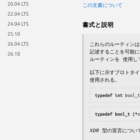
20.04 LTS
この文書について
22.04 LTS
24.04 LTS
書式と説明
25.10
26.04 LTS
これらのルーティンは
記述することを可能に
26.10
ルーティンを 使用し
以下に示すプロトタ
使用される。
typedef int 
bool_t
typedef bool_t (*
x
XDR
型の宣言につい