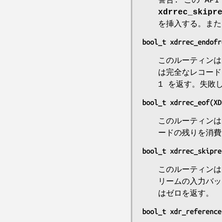
警告: この AP
xdrrec_skipr
を挿入する。ま
bool_t xdrrec_endofr
このルーティン
は完全なレコー
1 を返す。失敗
bool_t xdrrec_eof(XD
このルーティン
ードの残りを消費
bool_t xdrrec_skipre
このルーティン
リームの入力バッ
はゼロを返す。
bool_t xdr_reference