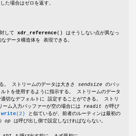
敗した場合はゼロを返す。
に対して
xdr_reference
() はそうしない点が異なっ
的なデータ構造体を 表現できる。
する。 ストリームのデータは大きさ
sendsize
のバッ
ルトを使用するように指示する。 ストリームのデータ
適切なデフォルトに 設定することができる。 ストリ
リーム入力バッファーが空の場合には
readit
が呼び
や
write
(2)
と似ているが、前者のルーティンは最初の
の
op
は呼び出し側で設定しなければならない。