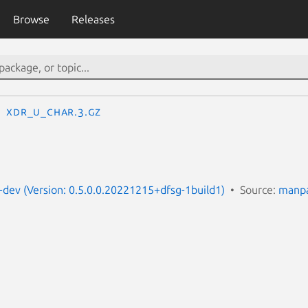
Browse
Releases
xdr_u_char.3.gz
dev (Version: 0.5.0.0.20221215+dfsg-1build1)
Source:
manpa