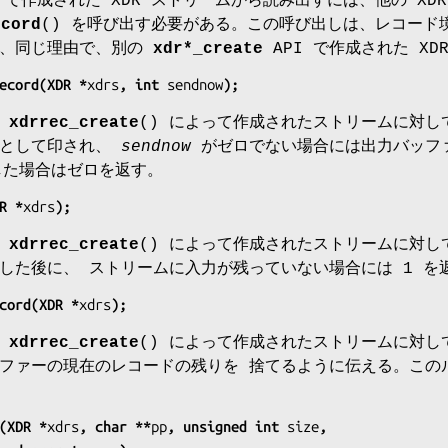
I で作成された XDR ストリームから読み出すには、他の XD
ecord
() を呼び出す必要がある。この呼び出しは、レコード
た、同じ理由で、別の
xdr*_create
API で作成された X
ecord(XDR *
xdrs
, int 
sendnow
);
は
xdrrec_create
() によって作成されたストリームに対
ドとして印され、
sendnow
がゼロでない場合には出力バッフ
した場合はゼロを返す。
R *
xdrs
);
は
xdrrec_create
() によって作成されたストリームに対
した後に、 ストリームに入力が残っていない場合には 1 を
cord(XDR *
xdrs
);
は
xdrrec_create
() によって作成されたストリームに対し
ファーの現在のレコードの残りを 捨てるように伝える。このル
(XDR *
xdrs
, char **
pp
, unsigned int 
size
,