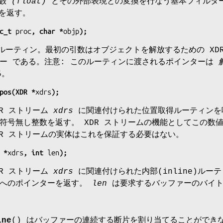
 (float)
とその外部表現との変換を行なう基本フィルター
 を返す。
c_t 
proc
, char *
objp
);
e)ルーティン。最初の引数はオブジェクトを解放するための X
ー である。注意: このルーティンに渡されるポインターは
る
。
pos(XDR *
xdrs
);
DR ストリーム
xdrs
に関連付けられた位置取得ルーティンを呼
符号無し整数を返す。 XDR ストリームの機能としてこの数
DR ストリームの実体はこれを保証する必要はない。
 *
xdrs
, int 
len
);
DR ストリーム
xdrs
に関連付けられた内部(inline)ルー
片へのポインターを返す。
len
は要求するバッファーのバイト
ine
() はバッファーの連続する断片を割り当てることができなか