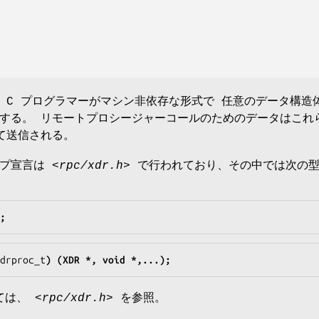
 C プログラマーがマシン非依存な形式で 任意のデータ構造
する。 リモートプロシージャーコールのためのデータはこれ
て送信される。
イプ宣言は
<rpc/xdr.h>
で行われており、その中では次の
;
drproc_t
) (XDR *, void *,...);
ては、
<rpc/xdr.h>
を参照。