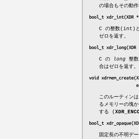
の場合もその動作
bool_t xdr_int(XDR *
C の整数(in
ゼロを返す。
bool_t xdr_long(XDR 
C の
long
整数
合はゼロを返す。
void xdrmem_create(X
  
このルーティン
るメモリーの塊
する (
XDR_ENC
bool_t xdr_opaque(XD
固定長の不明デー