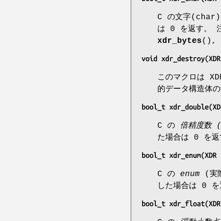
C の文字(ch
は 0 を返す。
xdr_bytes
()
void xdr_destroy(XDR
このマクロは X
的データ構造体
bool_t xdr_double(XD
C の
倍精度数 (d
た場合は 0 を
bool_t xdr_enum(XDR 
C の
enum
(実
した場合は 0 
bool_t xdr_float(XDR