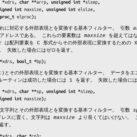
 *
xdrs
, char **
arrp
, unsigned int *
sizep
,
          unsigned int 
maxsize
, unsigned int 
elsize
,
         xdrproc_t 
elproc
);
れに対応する外部表現とを変換する基本フィルター。 引数
a
のアドレスである。 これらの要素数は
maxsize
を超えてはな
c
は配列要素を C 形式からその外部表現に変換するための X
す。 失敗した場合にはゼロを返す。
*
xdrs
, bool_t *
bp
);
int)とその外部表現とを変換する基本フィルター。 データをエ
ルーティンは成功した場合には 1 を返す。 失敗した場合には
 *
xdrs
, char **
sp
, unsigned int *
sizep
,
          unsigned int 
maxsize
);
文字列とその外部表現とを変換する基本フィルター。 引数
s
レスに置く。文字列は
maxsize
より長くてはいけない。 こ
を返す。
*
xdrs
, char *
cp
);