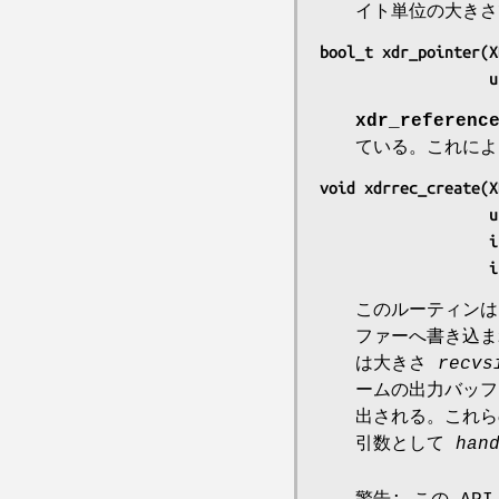
イト単位の大きさ
bool_t xdr_pointer(X
  
xdr_referenc
ている。これに
void xdrrec_create(X
  
    
    
このルーティン
ファーへ書き込
は大きさ
recvs
ームの出力バッ
出される。これ
引数として
han