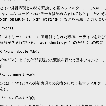
ar)とその外部表現との間を変換する基本フィルター。 このル
 注意: エンコードされたデータは詰め込まれておらず、それぞ
,
xdr_opaque
(),
xdr_string
() などを考慮した方が良
 *
xdrs
);
DR ストリーム
xdrs
に関連付けられた破壊ルーティンを呼び
の解放が含まれている。
xdr_destroy
() の呼び出しの後に
R *
xdrs
, double *
dp
);
ouble)
とその外部表現との変換を行なう基本フィルター。 
返す。
*
xdrs
, enum_t *
ep
);
際には int)とその外部表現との変換を行なう基本フィルター
を返す。
 *
xdrs
, float *
fp
);