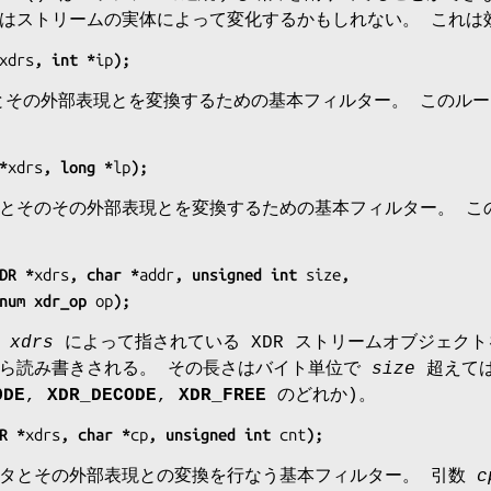
はストリームの実体によって変化するかもしれない。 これは
xdrs
, int *
ip
);
t)とその外部表現とを変換するための基本フィルター。 このル
*
xdrs
, long *
lp
);
とそのその外部表現とを変換するための基本フィルター。 この
DR *
xdrs
, char *
addr
, unsigned int 
size
,
                 enum xdr_op 
op
);
は
xdrs
によって指されている XDR ストリームオブジェク
から読み書きされる。 その長さはバイト単位で
size
超えて
ODE
,
XDR_DECODE
,
XDR_FREE
のどれか)。
R *
xdrs
, char *
cp
, unsigned int 
cnt
);
タとその外部表現との変換を行なう基本フィルター。 引数
c