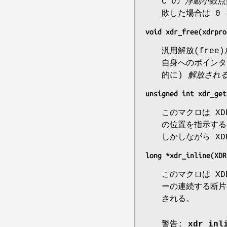
C の
浮動小数点数
敗した場合は 0
void xdr_free(xdrpro
汎用解放(fre
自身へのポインタ
的に)
解放され
unsigned int xdr_get
このマクロは X
の位置を指示する
しかしながら X
long *xdr_inline(XDR
このマクロは X
ーの連続する断
される。
警告:
xdr_inl