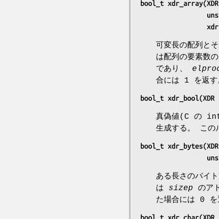
bool_t xdr_array(XDR
       
        
可変長の配列とそ
は配列の要素数
であり、
elpro
合には 1 を返
bool_t xdr_bool(XDR 
真偽値(C の 
生成する。 この
bool_t xdr_bytes(XDR
       
ある長さのバイト
は
sizep
のアド
た場合には 0 
bool_t xdr_char(XDR 