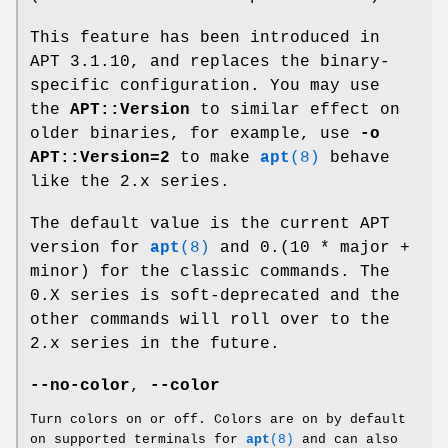
This feature has been introduced in
APT 3.1.10, and replaces the binary-
specific configuration. You may use
the
APT::Version
to similar effect on
older binaries, for example, use
-o
APT::Version=2
to make
apt
(8)
behave
like the 2.x series.
The default value is the current APT
version for
apt
(8)
and 0.(10 * major +
minor) for the classic commands. The
0.X series is soft-deprecated and the
other commands will roll over to the
2.x series in the future.
--no-color
,
--color
Turn colors on or off. Colors are on by default
on supported terminals for
apt
(8)
and can also