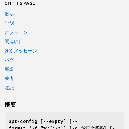
On this page
概要
説明
オプション
関連項目
診断メッセージ
バグ
翻訳
著者
注記
概要
apt-config
[
--empty
] [
--
format '
%f "%v";%n
'
] [
-o=
設定文字列
] [
-