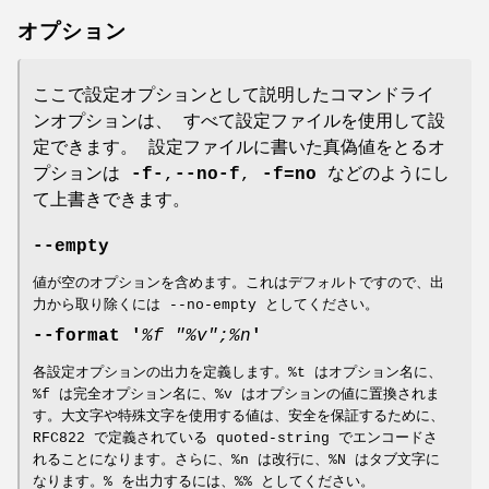
オプション
ここで設定オプションとして説明したコマンドライ
ンオプションは、 すべて設定ファイルを使用して設
定できます。 設定ファイルに書いた真偽値をとるオ
プションは
-f-
,
--no-f
,
-f=no
などのようにし
て上書きできます。
--empty
値が空のオプションを含めます。これはデフォルトですので、出
力から取り除くには --no-empty としてください。
--format '
%f "%v";%n
'
各設定オプションの出力を定義します。%t はオプション名に、
%f は完全オプション名に、%v はオプションの値に置換されま
す。大文字や特殊文字を使用する値は、安全を保証するために、
RFC822 で定義されている quoted-string でエンコードさ
れることになります。さらに、%n は改行に、%N はタブ文字に
なります。% を出力するには、%% としてください。