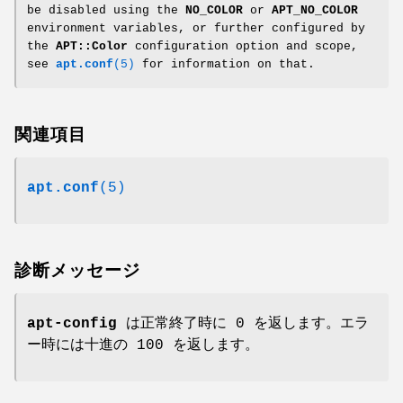
be disabled using the
NO_COLOR
or
APT_NO_COLOR
environment variables, or further configured by
the
APT::Color
configuration option and scope,
see
apt.conf
(5)
for information on that.
関連項目
apt.conf
(5)
診断メッセージ
apt-config
は正常終了時に 0 を返します。エラ
ー時には十進の 100 を返します。