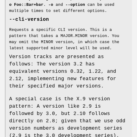
o Foo::Bar=bar
.
-o
and
--option
can be used
multiple times to set different options.
--cli-version
Requests a specific CLI version. This is a
pattern that takes a MAJOR.MINOR version. You
may omit the MINOR version, in which case the
latest supported minor level will be used.
Version tracks are presented as
follows: The version 3.2 has
equivalent versions 0.32, 1.22, and
2.12, implementing new features for
their specified major versions.
A special case is the X.9 version
pattern: A version like 2.9 is
followed by 3.0, but 2.10 follows
directly on 2.8; given that we use odd
version numbers as development series
(2.9 is the 3.0 development series).