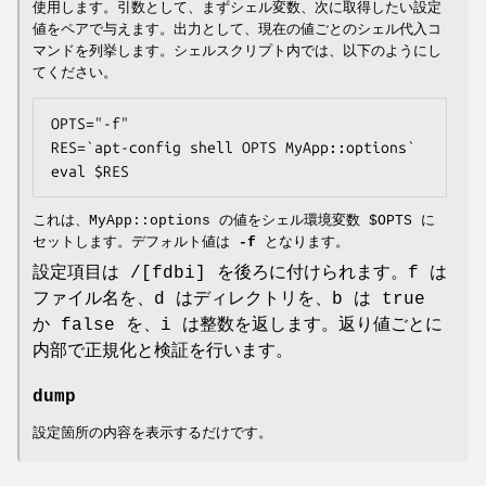
使用します。引数として、まずシェル変数、次に取得したい設定
値をペアで与えます。出力として、現在の値ごとのシェル代入コ
マンドを列挙します。シェルスクリプト内では、以下のようにし
てください。
OPTS="-f"

RES=`apt-config shell OPTS MyApp::options`

eval $RES
これは、MyApp::options の値をシェル環境変数 $OPTS に
セットします。デフォルト値は
-f
となります。
設定項目は /[fdbi] を後ろに付けられます。f は
ファイル名を、d はディレクトリを、b は true
か false を、i は整数を返します。返り値ごとに
内部で正規化と検証を行います。
dump
設定箇所の内容を表示するだけです。