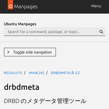
Manpages
Menu
Ubuntu Manpages
Toggle side navigation
resolute
man(ja)
drbdmeta.8.gz
drbdmeta
DRBD のメタデータ管理ツール