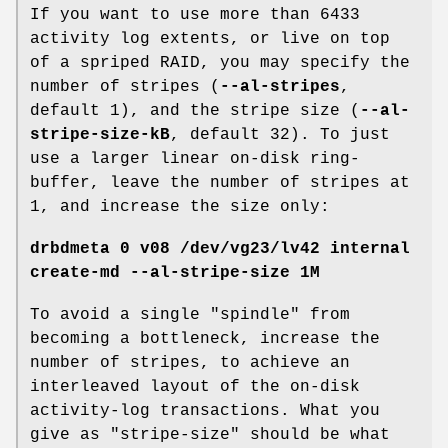
If you want to use more than 6433
activity log extents, or live on top
of a spriped RAID, you may specify the
number of stripes (
--al-stripes
,
default 1), and the stripe size (
--al-
stripe-size-kB
, default 32). To just
use a larger linear on-disk ring-
buffer, leave the number of stripes at
1, and increase the size only:
drbdmeta 0 v08 /dev/vg23/lv42 internal
create-md --al-stripe-size 1M
To avoid a single "spindle" from
becoming a bottleneck, increase the
number of stripes, to achieve an
interleaved layout of the on-disk
activity-log transactions. What you
give as "stripe-size" should be what