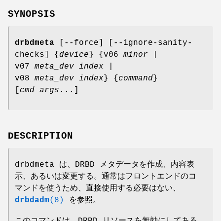
SYNOPSIS
drbdmeta
[--force] [--ignore-sanity-
checks] {
device
} {v06
minor
|
v07
meta_dev index
|
v08
meta_dev index
} {
command
}
[
cmd args
...]
DESCRIPTION
drbdmeta は、DRBD メタデータを作成、内容表
示、あるいは変更する。通常はフロントエンドのコ
マンドを使うため、直接使用する必要はない、
drbdadm
(8)
を参照。
このコマンドは、DRBD リソースを無効にしてある