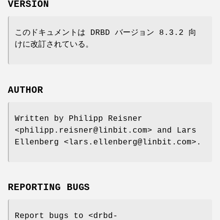
VERSION
このドキュメントは DRBD バージョン 8.3.2 向
けに改訂されている。
AUTHOR
Written by Philipp Reisner
<philipp.reisner@linbit.com> and Lars
Ellenberg <lars.ellenberg@linbit.com>.
REPORTING BUGS
Report bugs to <drbd-