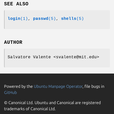
SEE ALSO
login
(1)
,
passwd
(5)
,
shells
(5)
AUTHOR
Salvatore Valente <svalente@mit.edu>
Powered by the
Ubuntu Manpage Operator
, file bugs in
GitHub
© Canonical Ltd. Ubuntu and Canonical are registered
trademarks of Canonical Ltd.