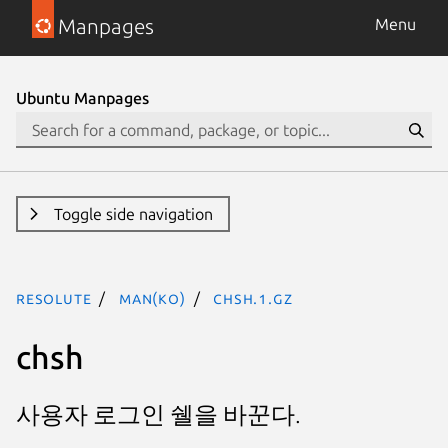
Manpages
Menu
Ubuntu Manpages
Toggle side navigation
resolute
man(ko)
chsh.1.gz
chsh
사용자 로그인 쉘을 바꾼다.