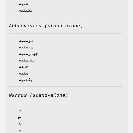
  شنبه

Abbreviated (stand-alone)
  دوشنبه

  سه‌شنبه

  چهارشنبه

  پنجشنبه

  جمعه

  شنبه

Narrow (stand-alone)
  د

  س

  چ

  پ
