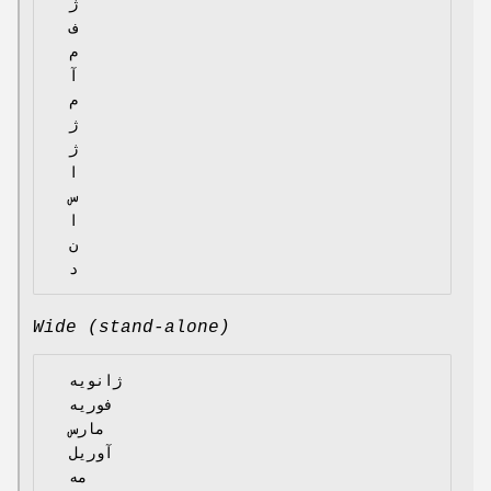
  ژ

  ف

  م

  آ

  م

  ژ

  ژ

  ا

  س

  ا

  ن

Wide (stand-alone)
  ژانویه

  فوریه

  مارس

  آوریل

  مه
