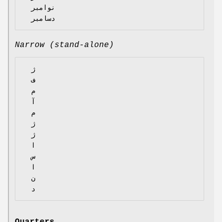
  نوامبر

Narrow (stand-alone)
  ژ

  ف

  م

  آ

  م

  ژ

  ژ

  ا

  س

  ا

  ن
