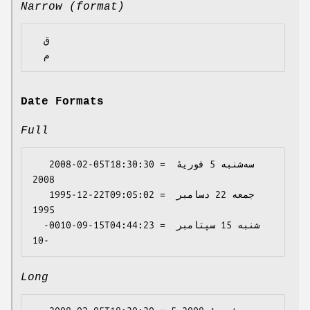
Narrow (format)
  ق

Date Formats
Full
   2008-02-05T18:30:30 = سه‌شنبه 5 فوریهٔ 
2008

   1995-12-22T09:05:02 = جمعه 22 دسامبر 
1995

  -0010-09-15T04:44:23 = شنبه 15 سپتامبر 
Long