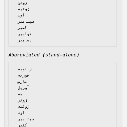
  ژوئن

  ژوئیه

  اوت

  سپتامبر

  اکتبر

  نوامبر

Abbreviated (stand-alone)
  ژانویه

  فوریه

  مارس

  آوریل

  مه

  ژوئن

  ژوئیه

  اوت

  سپتامبر

  اکتبر
