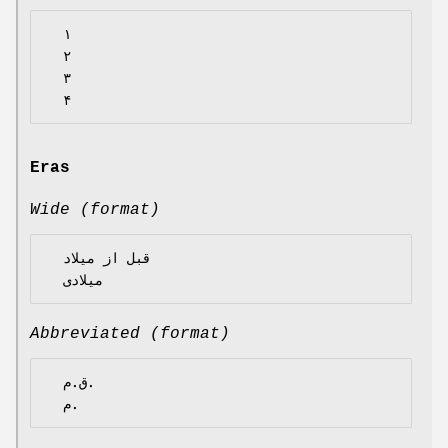
  ۱

  ۲

  ۳

Eras
Wide (format)
  قبل از میلاد

Abbreviated (format)
  ق.م.
