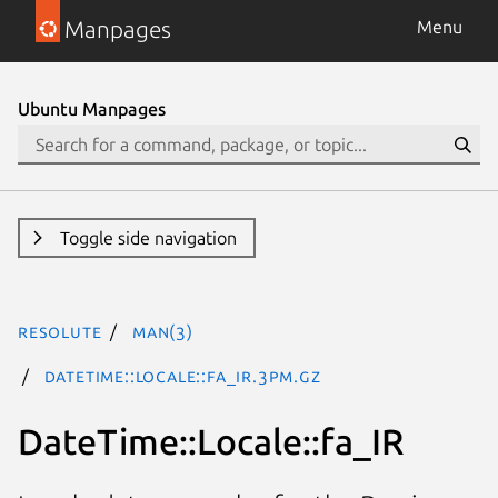
Manpages
Menu
Ubuntu Manpages
Toggle side navigation
resolute
man(3)
DateTime::Locale::fa_IR.3pm.gz
DateTime::Locale::fa_IR