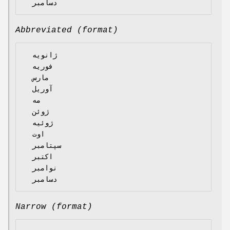
Abbreviated (format)
  ژانویه

  فوریه

  مارس

  آوریل

  مه

  ژوئن

  ژوئیه

  اوت

  سپتامبر

  اکتبر

  نوامبر

Narrow (format)