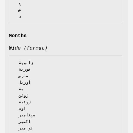
  ج

  ش

Months
Wide (format)
  ژانویهٔ

  فوریهٔ

  مارس

  آوریل

  مهٔ

  ژوئن

  ژوئیهٔ

  اوت

  سپتامبر

  اکتبر

  نوامبر
