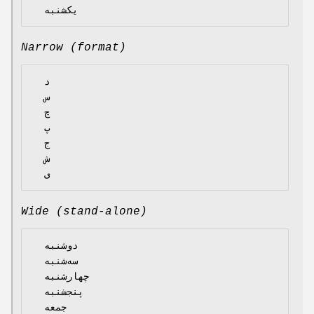
Narrow (format)
  د

  س

  چ

  پ

  ج

  ش

Wide (stand-alone)
  دوشنبه

  سه‌شنبه

  چهارشنبه

  پنجشنبه

  جمعه
