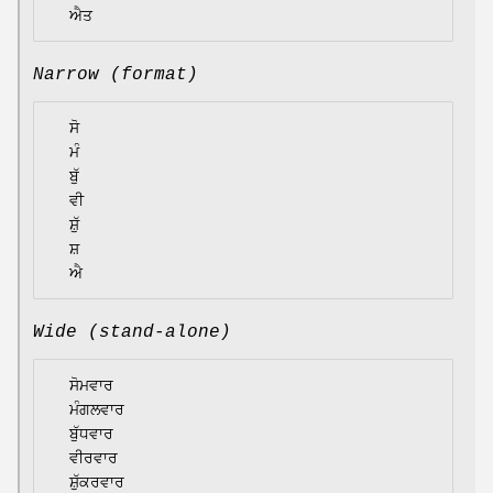
Narrow (format)
  ਸੋ

  ਮੰ

  ਬੁੱ

  ਵੀ

  ਸ਼ੁੱ

  ਸ਼

Wide (stand-alone)
  ਸੋਮਵਾਰ

  ਮੰਗਲਵਾਰ

  ਬੁੱਧਵਾਰ

  ਵੀਰਵਾਰ

  ਸ਼ੁੱਕਰਵਾਰ
