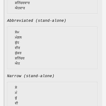
  ਸ਼ਨਿੱਚਰਵਾਰ

Abbreviated (stand-alone)
  ਸੋਮ

  ਮੰਗਲ

  ਬੁੱਧ

  ਵੀਰ

  ਸ਼ੁੱਕਰ

  ਸ਼ਨਿੱਚਰ

Narrow (stand-alone)
  ਸੋ

  ਮੰ

  ਬੁੱ

  ਵੀ
