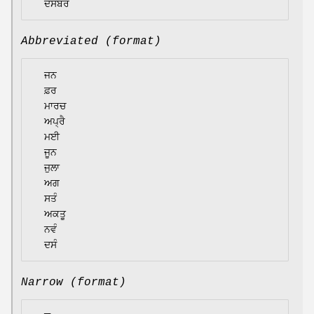
Abbreviated (format)
  ਜਨ

  ਫ਼ਰ

  ਮਾਰਚ

  ਅਪ੍ਰੈ

  ਮਈ

  ਜੂਨ

  ਜੁਲਾ

  ਅਗ

  ਸਤੰ

  ਅਕਤੂ

  ਨਵੰ

Narrow (format)