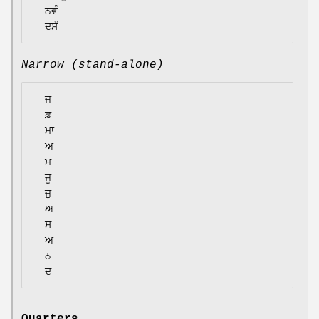
  ਨਵੰ

Narrow (stand-alone)
  ਜ

  ਫ਼

  ਮਾ

  ਅ

  ਮ

  ਜੂ

  ਜੁ

  ਅ

  ਸ

  ਅ

  ਨ
