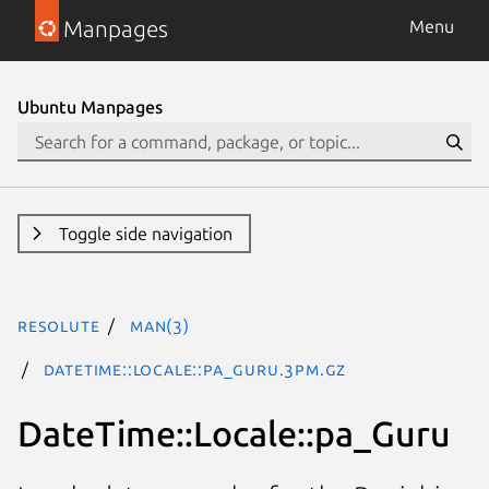
Manpages
Menu
Ubuntu Manpages
Toggle side navigation
resolute
man(3)
DateTime::Locale::pa_Guru.3pm.gz
DateTime::Locale::pa_Guru