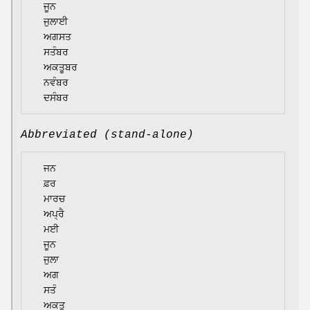
  ਜੂਨ

  ਜੁਲਾਈ

  ਅਗਸਤ

  ਸਤੰਬਰ

  ਅਕਤੂਬਰ

  ਨਵੰਬਰ

Abbreviated (stand-alone)
  ਜਨ

  ਫ਼ਰ

  ਮਾਰਚ

  ਅਪ੍ਰੈ

  ਮਈ

  ਜੂਨ

  ਜੁਲਾ

  ਅਗ

  ਸਤੰ

  ਅਕਤੂ
