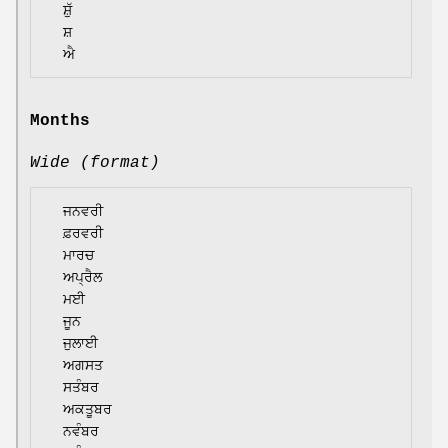
  ਸ਼ੁੱ

  ਸ਼

Months
Wide (format)
  ਜਨਵਰੀ

  ਫ਼ਰਵਰੀ

  ਮਾਰਚ

  ਅਪ੍ਰੈਲ

  ਮਈ

  ਜੂਨ

  ਜੁਲਾਈ

  ਅਗਸਤ

  ਸਤੰਬਰ

  ਅਕਤੂਬਰ

  ਨਵੰਬਰ
