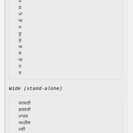
  ਜ

  ਫ਼

  ਮਾ

  ਅ

  ਮ

  ਜੂ

  ਜੁ

  ਅ

  ਸ

  ਅ

  ਨ

Wide (stand-alone)
  ਜਨਵਰੀ

  ਫ਼ਰਵਰੀ

  ਮਾਰਚ

  ਅਪ੍ਰੈਲ

  ਮਈ
