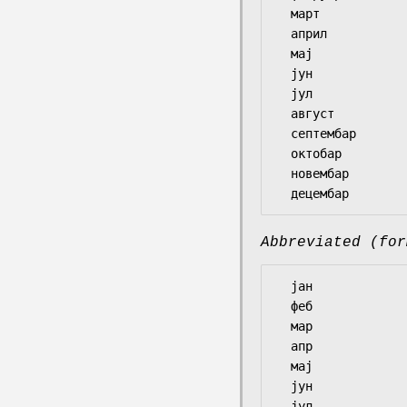
  март

  април

  мај

  јун

  јул

  август

  септембар

  октобар

  новембар

Abbreviated (for
  јан

  феб

  мар

  апр

  мај

  јун

  јул
