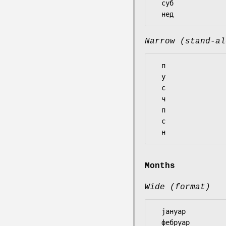
  суб

Narrow (stand-al
  п

  у

  с

  ч

  п

  с

Months
Wide (format)
  јануар

  фебруар
