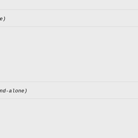
e)
nd-alone)