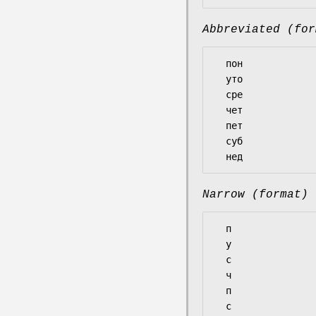
Abbreviated (for
  пон

  уто

  сре

  чет

  пет

  суб

Narrow (format)
  п

  у

  с

  ч

  п

  с
