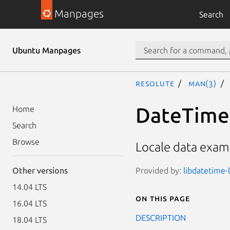
Manpages
Search
Ubuntu Manpages
resolute
man(3)
DateTime:
Home
Search
Browse
Locale data examp
Provided by:
libdatetime-l
Other versions
14.04 LTS
On this page
16.04 LTS
DESCRIPTION
18.04 LTS