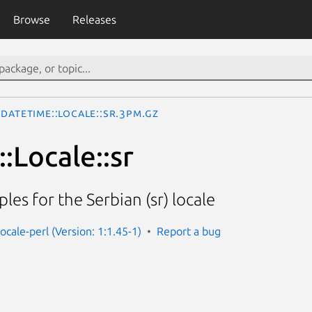
Browse
Releases
DateTime::Locale::sr.3pm.gz
:Locale::sr
les for the Serbian (sr) locale
ocale-perl (Version: 1:1.45-1)
Report a bug