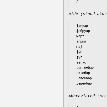
Wide (stand-alon
  јануар

  фебруар

  март

  април

  мај

  јун

  јул

  август

  септембар

  октобар

  новембар

Abbreviated (sta