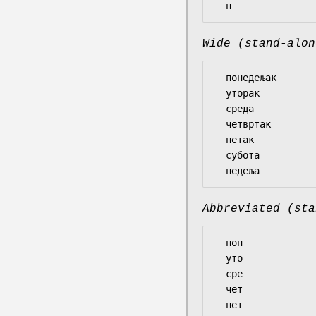
Wide (stand-alon
  понедељак

  уторак

  среда

  четвртак

  петак

  субота

Abbreviated (sta
  пон

  уто

  сре

  чет

  пет
