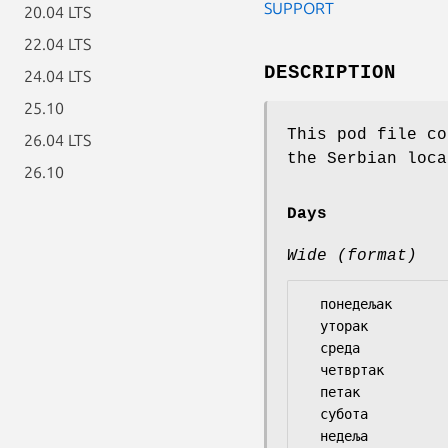
SUPPORT
20.04 LTS
22.04 LTS
DESCRIPTION
24.04 LTS
25.10
This pod file co
26.04 LTS
the Serbian loca
26.10
Days
Wide (format)
  понедељак

  уторак

  среда

  четвртак

  петак

  субота
